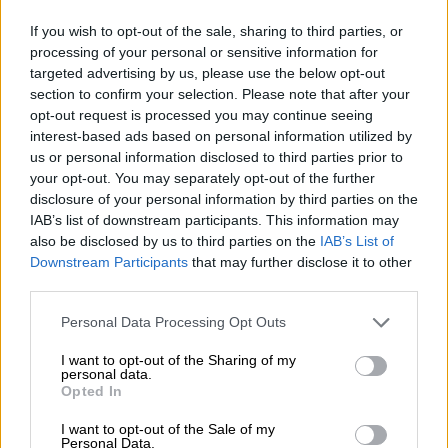
If you wish to opt-out of the sale, sharing to third parties, or
processing of your personal or sensitive information for
targeted advertising by us, please use the below opt-out
section to confirm your selection. Please note that after your
opt-out request is processed you may continue seeing
interest-based ads based on personal information utilized by
us or personal information disclosed to third parties prior to
your opt-out. You may separately opt-out of the further
disclosure of your personal information by third parties on the
IAB’s list of downstream participants. This information may
also be disclosed by us to third parties on the
IAB’s List of
Downstream Participants
that may further disclose it to other
Lifestyle
|
03.11.2025 10:11
third parties.
Κίλι Σφακιανάκη: Ο ξαφνικός θάνατος, η
Please note that this website/app uses one or more Google
Personal Data Processing Opt Outs
μάχη με το Πάρκινσον και ο γάμος με τον
services and may gather and store information including but
Νότη Σφακιανάκη
not limited to your visit or usage behaviour. You may click to
I want to opt-out of the Sharing of my
personal data.
grant or deny consent to Google and its third-party tags to
Η σύζυγος του τραγουδιστή έφυγε από τη
Opted In
use your data for below specified purposes in below Google
ζωή ξαφνικά σε ηλικία 62 ετών
consent section.
I want to opt-out of the Sale of my
Personal Data.