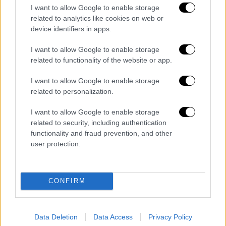
I want to allow Google to enable storage
related to analytics like cookies on web or
device identifiers in apps.
I want to allow Google to enable storage
related to functionality of the website or app.
I want to allow Google to enable storage
related to personalization.
I want to allow Google to enable storage
related to security, including authentication
functionality and fraud prevention, and other
user protection.
Our Network
|
29.08.2025 11:44
CONFIRM
Νότης Σφακιανάκης: Σπάνια δημόσια
εμφάνιση στη Βάρκιζα
Περπατούσε ανάμεσα στον κόσμο
Data Deletion
Data Access
Privacy Policy