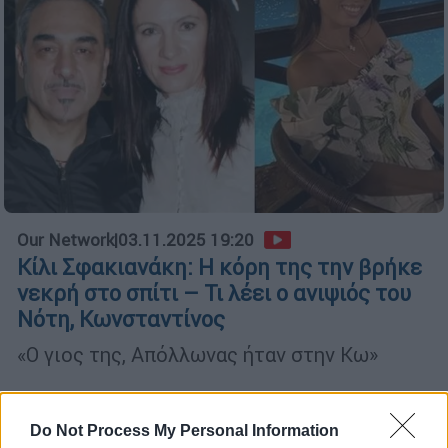
Our Network
|
03.11.2025 19:20
Κίλι Σφακιανάκη: Η κόρη της την βρήκε
νεκρή στο σπίτι – Τι λέει ο ανιψιός του
Νότη, Κωνσταντίνος
«Ο γιος της, Απόλλωνας ήταν στην Κω»
Do Not Process My Personal Information