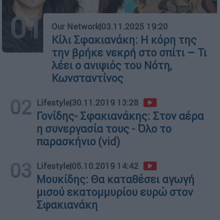
01
Our Network
|
03.11.2025 19:20
Κίλι Σφακιανάκη: Η κόρη της
την βρήκε νεκρή στο σπίτι – Τι
λέει ο ανιψιός του Νότη,
Κωνσταντίνος
02
Lifestyle
|
30.11.2019 13:28
Γονίδης- Σφακιανάκης: Στον αέρα
η συνεργασία τους - Όλο το
παρασκήνιο (vid)
03
Lifestyle
|
05.10.2019 14:42
Μουκίδης: Θα καταθέσει αγωγή
μισού εκατομμυρίου ευρώ στον
Σφακιανάκη