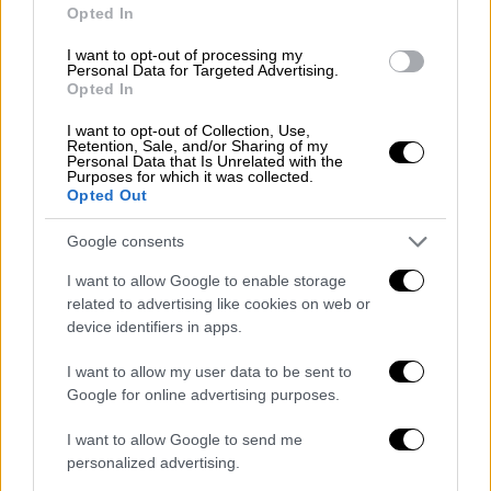
Opted In
I want to opt-out of processing my
Personal Data for Targeted Advertising.
Opted In
I want to opt-out of Collection, Use,
Retention, Sale, and/or Sharing of my
Personal Data that Is Unrelated with the
Purposes for which it was collected.
Opted Out
Google consents
I want to allow Google to enable storage
related to advertising like cookies on web or
device identifiers in apps.
Lifestyle
|
03.11.2025 09:17
I want to allow my user data to be sent to
Βαρύ πένθος για τον Νότη Σφακιανάκη -
Google for online advertising purposes.
Πέθανε η σύζυγός του
I want to allow Google to send me
Ανήμερα των γενεθλίων του
personalized advertising.