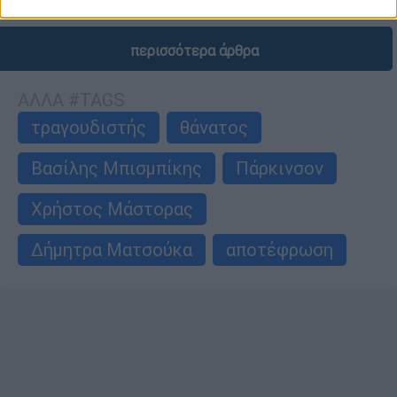
περισσότερα άρθρα
ΑΛΛΑ #TAGS
τραγουδιστής
θάνατος
Βασίλης Μπισμπίκης
Πάρκινσον
Χρήστος Μάστορας
Δήμητρα Ματσούκα
αποτέφρωση