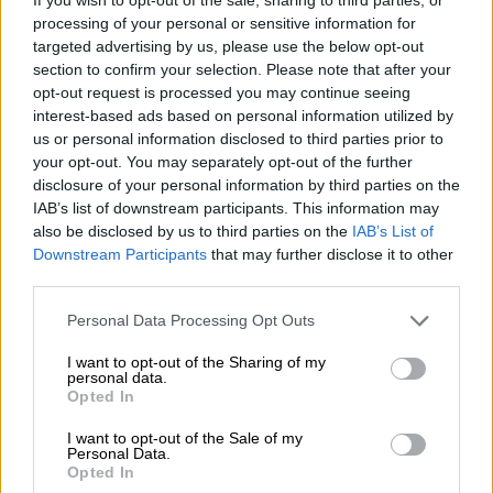
processing of your personal or sensitive information for
targeted advertising by us, please use the below opt-out
section to confirm your selection. Please note that after your
opt-out request is processed you may continue seeing
interest-based ads based on personal information utilized by
us or personal information disclosed to third parties prior to
your opt-out. You may separately opt-out of the further
disclosure of your personal information by third parties on the
IAB’s list of downstream participants. This information may
also be disclosed by us to third parties on the
IAB’s List of
Downstream Participants
that may further disclose it to other
third parties.
Αθλητισμός
|
12.11.2018 15:05
Please note that this website/app uses one or more Google
Personal Data Processing Opt Outs
Σοκ στον ΠΑΟ με Μουνιέ: Ενάμιση μήνα
services and may gather and store information including but
εκτός, χειρουργείο και για Δώνη!
not limited to your visit or usage behaviour. You may click to
I want to opt-out of the Sharing of my
personal data.
grant or deny consent to Google and its third-party tags to
Opted In
Ενάμιση μήνα θα μείνει εκτός γηπέδων ο
use your data for below specified purposes in below Google
Αντονι Μουνιέ, ο οποίος τραυματίστηκε στο
consent section.
I want to opt-out of the Sale of my
χθεσινό ντέρμπι του «Γ. Καραϊσκάκης»
Personal Data.
Opted In