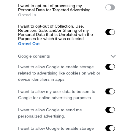
I want to opt-out of processing my
Personal Data for Targeted Advertising.
Opted In
I want to opt-out of Collection, Use,
Retention, Sale, and/or Sharing of my
Personal Data that Is Unrelated with the
Purposes for which it was collected.
Opted Out
Google consents
I want to allow Google to enable storage
related to advertising like cookies on web or
device identifiers in apps.
Αθλητισμός
|
12.11.2018 00:15
I want to allow my user data to be sent to
Πάγωσε το «Καραϊσκάκης»:
Google for online advertising purposes.
Σοκαριστικός τραυματισμός του Διούδη
(pics)
I want to allow Google to send me
personalized advertising.
Παγωμάρα στο «Γ. Καραϊσκάκης» με τον
Σωκράτη Διούδη να χτυπάει άσχημα σε
I want to allow Google to enable storage