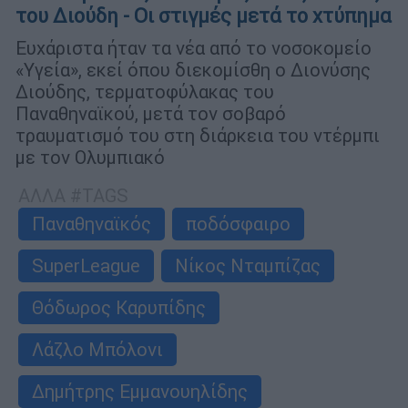
του Διούδη - Οι στιγμές μετά το χτύπημα
Ευχάριστα ήταν τα νέα από το νοσοκομείο
«Υγεία», εκεί όπου διεκομίσθη ο Διονύσης
Διούδης, τερματοφύλακας του
Παναθηναϊκού, μετά τον σοβαρό
τραυματισμό του στη διάρκεια του ντέρμπι
με τον Ολυμπιακό
ΑΛΛΑ #TAGS
Παναθηναϊκός
ποδόσφαιρο
SuperLeague
Νίκος Νταμπίζας
Θόδωρος Καρυπίδης
Λάζλο Μπόλονι
Δημήτρης Εμμανουηλίδης