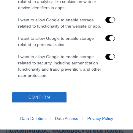
γονατιά που δέχτηκε από τον Μπίμπαρς
related to analytics like cookies on web or
Νάτχο, που έπεσε με προβολή για να
device identifiers in apps.
σκοράρει, όμως άθελά του χτύπησε τον
I want to allow Google to enable storage
κίπερ των «πράσινων»
related to functionality of the website or app.
I want to allow Google to enable storage
related to personalization.
I want to allow Google to enable storage
related to security, including authentication
functionality and fraud prevention, and other
user protection.
CONFIRM
Data Deletion
Data Access
Privacy Policy
Αθλητισμός
|
12.11.2018 00:05
Παναθηναϊκός: «Καθαρές» οι εξετάσεις