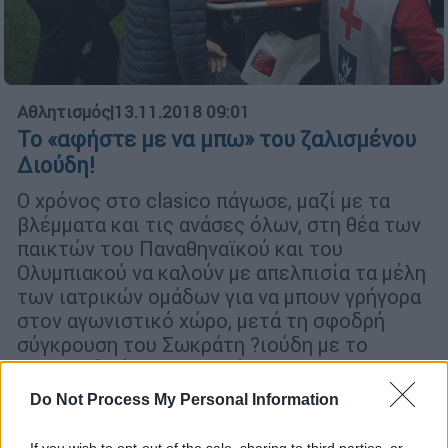
Αθλητισμός
|
13.11.2018 09:01
Το «αφήστε µε να µπω» του ζαλισµένου
Διούδη!
Ο χρόνος στο clasico πάγωσε, µαζί µε τα
βλέµµατα και τις ανάσες όλων, στη θέα των
παικτών του Παναθηναϊκού και του
Ολυµπιακού να καλούν µε απελπισία τα µέλη
των ιατρικών οµάδων για να µπουν γρήγορα
στον αγωνιστικό χώρο, µετά τη σφοδρή
σύγκρουση του Σωκράτη ?ιούδη µε το
αριστερό γόνατο του Νάτχο
Do Not Process My Personal Information
If you wish to opt-out of the sale, sharing to third parties, or