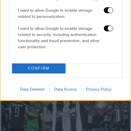
I want to allow Google to enable storage
related to personalization.
Ελλάδα
|
26.04.2019 22:38
I want to allow Google to enable storage
Καιρός: Πώς θα κάνουμε Πάσχα σε όλη
related to security, including authentication
τη χώρα - Αναλυτική πρόγνωση
functionality and fraud prevention, and other
user protection.
Ευνοϊκός φαίνεται πως θα είναι ο καιρός για
τους εκδρομείς και όχι μόνο
CONFIRM
Data Deletion
Data Access
Privacy Policy