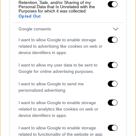
Κόσμος
|
26.04.2019 22:45
Retention, Sale, and/or Sharing of my
Personal Data that Is Unrelated with the
Ευρωεκλογές 2019: Αντιδράσεις για την
Purposes for which it was collected.
Opted Out
αφίσα της AfD με γυμνή σκλάβα
Ο Μίσλεϊ παραδέχτηκε, πάντως, ότι κανείς
Google consents
δεν έχει πλέον τα πνευματικά δικαιώματα
I want to allow Google to enable storage
του πίνακα και για το λόγο αυτό δεν μπορεί
related to advertising like cookies on web or
ο ίδιος να απαγορεύσει σε κάποιον να
device identifiers in apps.
χρησιμοποιεί την εικόνα
I want to allow my user data to be sent to
Google for online advertising purposes.
I want to allow Google to send me
personalized advertising.
I want to allow Google to enable storage
related to analytics like cookies on web or
device identifiers in apps.
I want to allow Google to enable storage
related to functionality of the website or app.