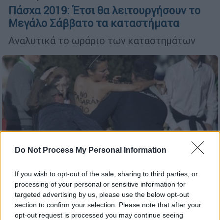
Πάσχα 2019: Έτσι θα λειτουργήσουν το
Μεγάλο Σάββατο τα καταστήματα
Αναλυτικά το ωράριο των καταστημάτων
Do Not Process My Personal Information
If you wish to opt-out of the sale, sharing to third parties, or
processing of your personal or sensitive information for
Κόσμος
|
26.04.2019 22:53
targeted advertising by us, please use the below opt-out
Ισπανία: Γυμνόστηθες FEMEN διέκοψαν
section to confirm your selection. Please note that after your
opt-out request is processed you may continue seeing
προεκλογική συγκέντρωση της