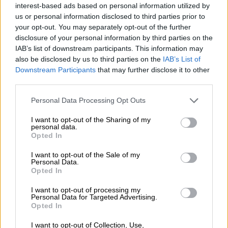
interest-based ads based on personal information utilized by
ακροδεξιάς
us or personal information disclosed to third parties prior to
your opt-out. You may separately opt-out of the further
Οι γυναίκες, μέλη της φεμινιστικής
disclosure of your personal information by third parties on the
οργάνωσης Femen, κατάφεραν να ανέβουν
IAB’s list of downstream participants. This information may
στην εξέδρα, στην Πλάθα δε Κολόν, προτού
also be disclosed by us to third parties on the
IAB’s List of
να τις απομακρύνουν οι άνδρες της
Downstream Participants
that may further disclose it to other
ασφάλειας
third parties.
Please note that this website/app uses one or more Google
Personal Data Processing Opt Outs
services and may gather and store information including but
not limited to your visit or usage behaviour. You may click to
I want to opt-out of the Sharing of my
personal data.
grant or deny consent to Google and its third-party tags to
Opted In
use your data for below specified purposes in below Google
consent section.
I want to opt-out of the Sale of my
Personal Data.
Opted In
I want to opt-out of processing my
Personal Data for Targeted Advertising.
Opted In
I want to opt-out of Collection, Use,