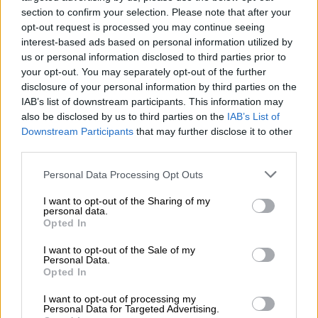
Τηλεόραση
|
12.01.2021 14:43
section to confirm your selection. Please note that after your
opt-out request is processed you may continue seeing
Γιώργος Μαυρίδης: Στα βάθη του
interest-based ads based on personal information utilized by
Αμαζονίου η τελετή με τα δηλητηριώδη
us or personal information disclosed to third parties prior to
μυρμήγκια
your opt-out. You may separately opt-out of the further
disclosure of your personal information by third parties on the
Η εκπομπή «Into the Skin» και ο Γιώργος
IAB’s list of downstream participants. This information may
Μαυρίδης ταξιδεύουν στα βάθη του
also be disclosed by us to third parties on the
IAB’s List of
Αμαζονίου την Τρίτη στις 23:30 στο OPEN
Downstream Participants
that may further disclose it to other
third parties.
Please note that this website/app uses one or more Google
Personal Data Processing Opt Outs
services and may gather and store information including but
not limited to your visit or usage behaviour. You may click to
I want to opt-out of the Sharing of my
personal data.
grant or deny consent to Google and its third-party tags to
Opted In
use your data for below specified purposes in below Google
consent section.
I want to opt-out of the Sale of my
Personal Data.
Opted In
I want to opt-out of processing my
Personal Data for Targeted Advertising.