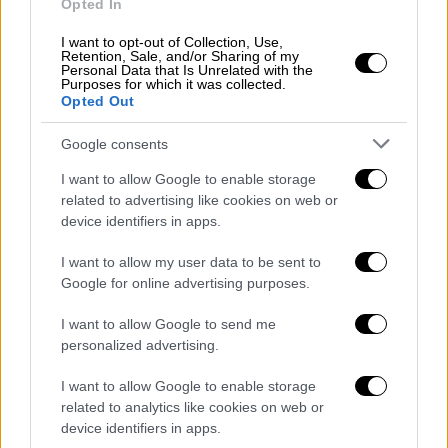
Opted In
I want to opt-out of Collection, Use,
Κόσμος
|
20.06.2019 14:15
Retention, Sale, and/or Sharing of my
Personal Data that Is Unrelated with the
Ηρωικά μυρμήγκια σώζουν
Purposes for which it was collected.
«συντρόφους» τους από ιστό αράχνης
Opted Out
(vid)
Google consents
Όλα στο όνομα της φιλίας (vid)!
I want to allow Google to enable storage
related to advertising like cookies on web or
ΑΛΛΑ #TAGS
device identifiers in apps.
ειδήσεις τώρα
Open TV
Ινδία
I want to allow my user data to be sent to
επιστήμονες
Αμαζόνιος
Google for online advertising purposes.
I want to allow Google to send me
Γιώργος Μαυρίδης
ακρωτηριασμοί
personalized advertising.
I want to allow Google to enable storage
related to analytics like cookies on web or
device identifiers in apps.