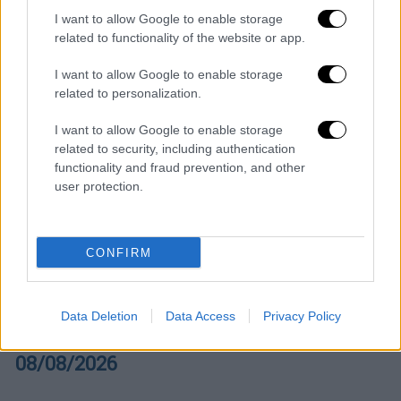
I want to allow Google to enable storage
related to functionality of the website or app.
I want to allow Google to enable storage
related to personalization.
I want to allow Google to enable storage
related to security, including authentication
functionality and fraud prevention, and other
user protection.
POPULAR VIDEOS
CONFIRM
Μεσημεριανό...
|
08.08.2026 14:03
Data Deletion
Data Access
Privacy Policy
Μεσημεριανό δελτίο ειδήσεων
08/08/2026