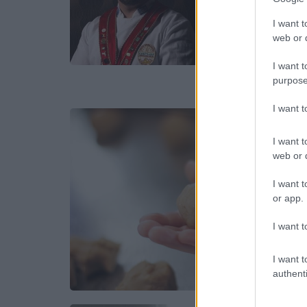
I want t
web or d
I want t
purpose
I want 
I want t
web or d
I want t
or app.
I want t
I want t
authenti