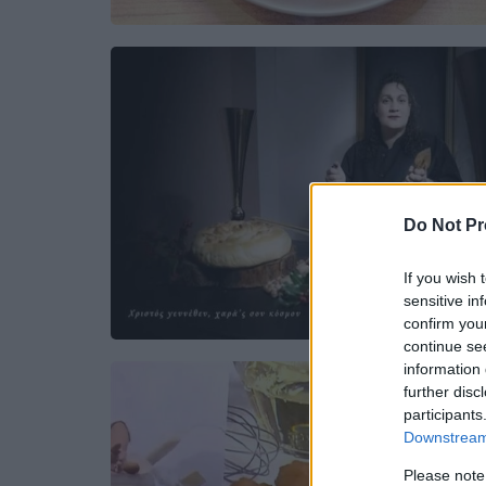
Do Not Pr
If you wish 
sensitive in
confirm you
continue se
information 
further disc
participants
Downstream 
Please note