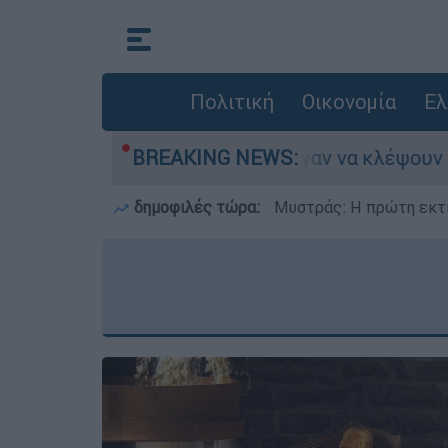
Πολιτική
Οικονομία
Ελ
Άνω Λιόσια: Πήγαν να κλέψουν καλώδια, έπαθε η
BREAKING NEWS:
δημοφιλές τώρα:
Μυστράς: Η πρώτη εκτί