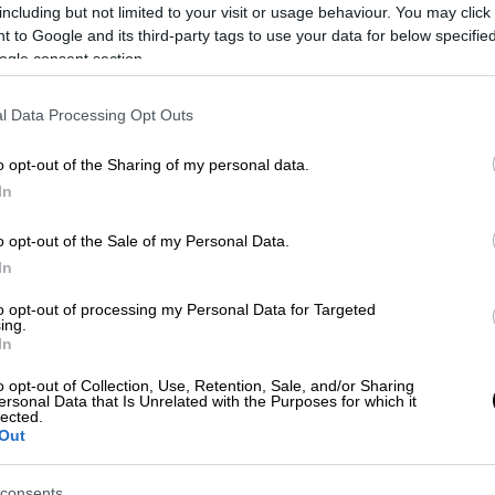
Συνταγές
|
05.12.2021 18:49
Ώ
including but not limited to your visit or usage behaviour. You may click 
Συνταγή για ποντιακά
 to Google and its third-party tags to use your data for below specifi
ogle consent section.
μελομακάρονα (ισλί)
Σιροπιαστά, γεμιστά με καρύδια και
l Data Processing Opt Outs
Κε
κανέλα, είναι ένα πολύ ωραίο
Κ
γιορτινό κέρασμα
o opt-out of the Sharing of my personal data.
0
In
o opt-out of the Sale of my Personal Data.
In
ΑΠ
to opt-out of processing my Personal Data for Targeted
ing.
Ο
In
Ελλάδα
|
30.12.2020 10:08
δ
Στους κορυφαίους σεφ του
o opt-out of Collection, Use, Retention, Sale, and/or Sharing
ersonal Data that Is Unrelated with the Purposes for which it
κόσμου δύο Έλληνες με ποντιακή
lected.
και μακεδονική συνταγή
Out
Δε
Εκατοντάδες σεφ απ΄ όλο τον κόσμο,
consents