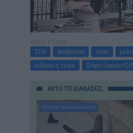
ΑΛΛΑ #TAGS
ΣΕΦ
βράβευση
σνακ
μελ
ειδήσεις τώρα
Σόφη Ουργαντζί
ΑΥΤΟ ΤΟ ΔΙΑΒΑΣΕΣ;
Κώστας Ασημακόπουλος