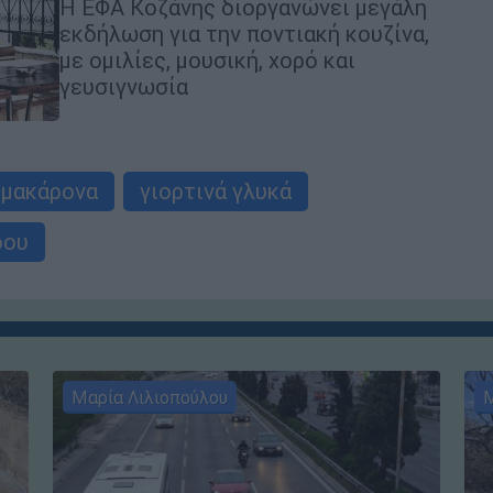
Η ΕΦΑ Κοζάνης διοργανώνει μεγάλη
εκδήλωση για την ποντιακή κουζίνα,
με ομιλίες, μουσική, χορό και
γευσιγνωσία
ομακάρονα
γιορτινά γλυκά
δου
Μαρία Λιλιοπούλου
Μ