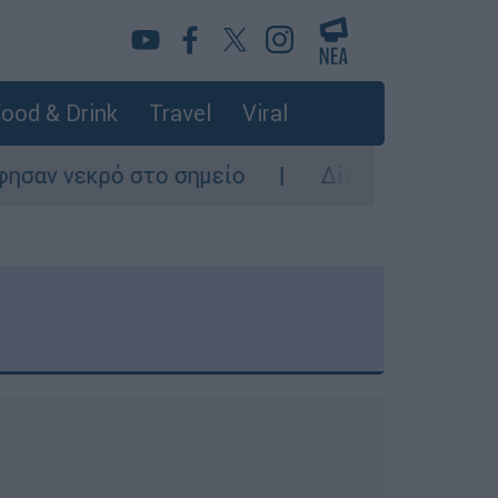
ood & Drink
Travel
Viral
σημείο
Δίωξη για ανθρωποκτονία από πρό