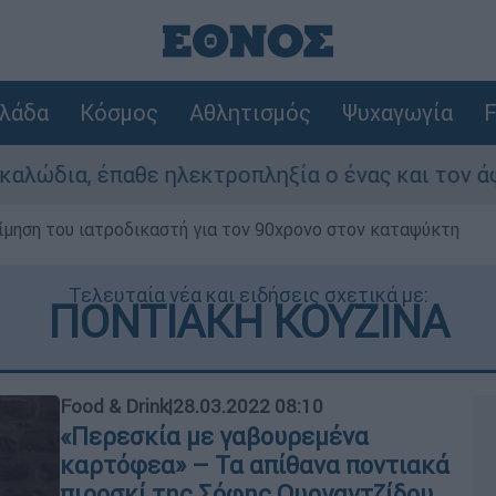
λάδα
Κόσμος
Αθλητισμός
Ψυχαγωγία
F
λεκτροπληξία ο ένας και τον άφησαν νεκρό στο 
μηση του ιατροδικαστή για τον 90χρονο στον καταψύκτη
Τελευταία νέα και ειδήσεις σχετικά με:
ΠΟΝΤΙΑΚΗ ΚΟΥΖΙΝΑ
Food & Drink
|
28.03.2022 08:10
«Περεσκία με γαβουρεμένα
καρτόφεα» – Τα απίθανα ποντιακά
πιροσκί της Σόφης Ουργαντζίδου