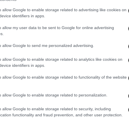
Δ
δήλωσαν συμμετοχή, σε διεθνή
διαγωνισμό τον περασμένο Ιούλιο,
o allow Google to enable storage related to advertising like cookies on
και επελέγησαν για τον τελικό 10
evice identifiers in apps.
κορυφαίοι chef, μεταξύ των οποίων
o allow my user data to be sent to Google for online advertising
και ο Γέροντας Επιφάνιος, ο οποίος
s.
δυστυχώς δεν είναι πλέον κοντά μας.
to allow Google to send me personalized advertising.
Ελλάδα
|
10.01.2020 09:55
o allow Google to enable storage related to analytics like cookies on
Θεσσαλονίκη: Μάγειρες 4 ετών
evice identifiers in apps.
μαθαίνουν τα «μυστικά» της
o allow Google to enable storage related to functionality of the website
ποντιακής κουζίνας
Στο πλαίσιο των δωρεάν μαθημάτων
o allow Google to enable storage related to personalization.
παιδικής ποντιακής κουζίνας που
πραγματοποιούνται στην Πολίχνη της
o allow Google to enable storage related to security, including
Θεσσαλονίκης
cation functionality and fraud prevention, and other user protection.