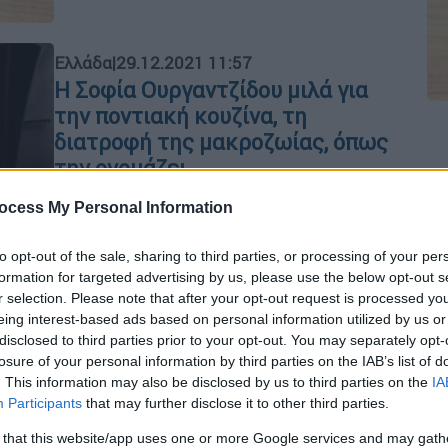
Ελλάδα
|
29.12.2021 11:57
Η Σοφία Ουργαντζίδου μιλά για
την ποντιακή κουζίνα, τη
διατροφή της μακροζωίας, όπως
την ονομάζει
«Ρίζα μ'» λέγεται το βιβλίο της για
ocess My Personal Information
τις παραδοσιακές συνταγές, το οποίο
θα παρουσιάσει μόλις το επιτρέψουν
to opt-out of the sale, sharing to third parties, or processing of your per
οι υγειονομικές συνθήκες
formation for targeted advertising by us, please use the below opt-out s
Με
r selection. Please note that after your opt-out request is processed y
Μ
eing interest-based ads based on personal information utilized by us or
0
disclosed to third parties prior to your opt-out. You may separately opt-
losure of your personal information by third parties on the IAB’s list of
. This information may also be disclosed by us to third parties on the
IA
Participants
that may further disclose it to other third parties.
Ώρ
 that this website/app uses one or more Google services and may gath