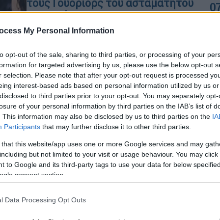
τους Γουόριορς του ασταμάτητου
0
Στεφ Κάρι
ocess My Personal Information
Ο Σάσα Βεζένκοφ πέτυχε 10 πόντους
σε 12 λεπτά
to opt-out of the sale, sharing to third parties, or processing of your per
ΑΠ
formation for targeted advertising by us, please use the below opt-out s
r selection. Please note that after your opt-out request is processed y
Α
eing interest-based ads based on personal information utilized by us or
γ
disclosed to third parties prior to your opt-out. You may separately opt-
π
Αθλητισμός
|
14.05.2023 14:49
losure of your personal information by third parties on the IAB’s list of
. This information may also be disclosed by us to third parties on the
IA
«Βόμβα» από τη Marca για Γιάννη
Participants
that may further disclose it to other third parties.
Αντετοκούνμπο: Σενάριο φυγής
από τους Μπακς για να πάει στους
 that this website/app uses one or more Google services and may gath
including but not limited to your visit or usage behaviour. You may click 
Ουόριορς
 to Google and its third-party tags to use your data for below specifi
Ίσως έχουμε ραγδαίες εξελίξεις στο
ogle consent section.
NBA
l Data Processing Opt Outs