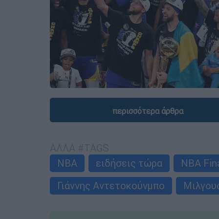
περισσότερα άρθρα
ΑΛΛΑ #TAGS
NBA
ειδήσεις τώρα
NBA Fin
Γιάννης Αντετοκούνμπο
Μιλγου