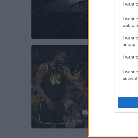
I want 
I want t
web or d
I want t
or app.
I want t
I want t
authenti