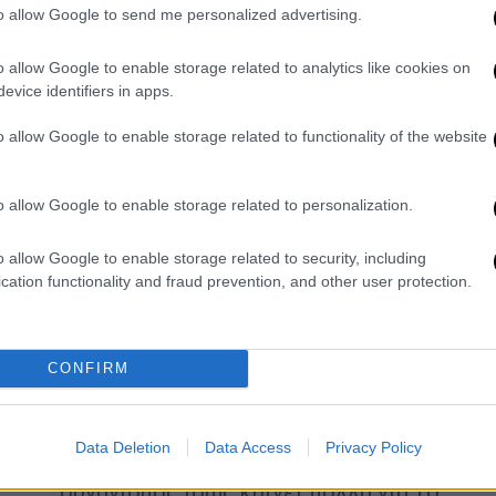
εικόνες
to allow Google to send me personalized advertising.
Οι Σπερς έκαναν ρεκόρ προσέλευσης
o allow Google to enable storage related to analytics like cookies on
αλλά οι Γουόριορς έκαναν πάρτι στο
evice identifiers in apps.
παρκέ
o allow Google to enable storage related to functionality of the website
Αθλητισμός
|
08.10.2022 21:23
Μεγαλύτερα συμβόλαια και
o allow Google to enable storage related to personalization.
βρισιές στην προπόνηση των
Γουόριορς: Το παρασκήνιο πίσω
o allow Google to enable storage related to security, including
cation functionality and fraud prevention, and other user protection.
από την γροθιά του Γκριν στον
Πουλ
Η γροθιά στην προπόνηση των
CONFIRM
πρωταθλητών αποτελεί με διαφορά
το πιο πολυσυζητημένο θέμα του
NBA λίγο πριν από την έναρξη της
Data Deletion
Data Access
Privacy Policy
σεζόν. Το πώς θα το διαχειριστεί ο
οργανισμός ίσως κρίνει πολλά για το