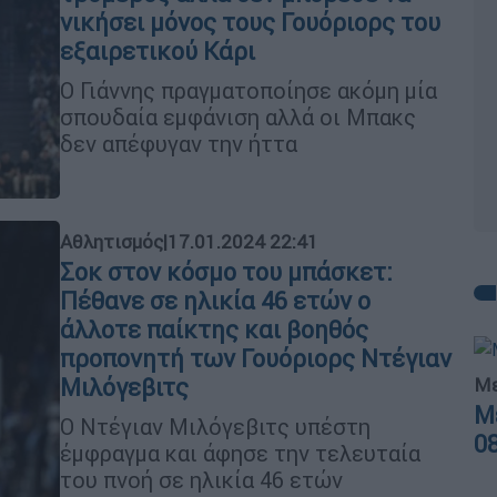
νικήσει μόνος τους Γουόριορς του
εξαιρετικού Κάρι
Ο Γιάννης πραγματοποίησε ακόμη μία
σπουδαία εμφάνιση αλλά οι Μπακς
δεν απέφυγαν την ήττα
Αθλητισμός
|
17.01.2024 22:41
Σοκ στον κόσμο του μπάσκετ:
Πέθανε σε ηλικία 46 ετών ο
άλλοτε παίκτης και βοηθός
προπονητή των Γουόριορς Ντέγιαν
Μιλόγεβιτς
Με
Μ
Ο Ντέγιαν Μιλόγεβιτς υπέστη
0
έμφραγμα και άφησε την τελευταία
του πνοή σε ηλικία 46 ετών