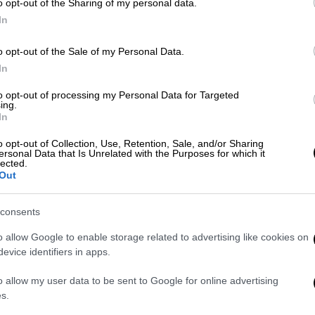
o opt-out of the Sharing of my personal data.
In
Αθλητισμός
|
13.05.2023 08:30
NBA: Οι Λέικερς γκρέμισαν απ' τον
o opt-out of the Sale of my Personal Data.
θρόνο τους Γουόριορς και παίζουν
In
τελικούς στη Δύση με Νάγκετς -
to opt-out of processing my Personal Data for Targeted
Ιστορική επίδοση από Μαϊάμι Χιτ
ing.
In
Οι Λέικερς επικράτησαν 4-2 των
απερχόμενων πρωταθλητών
o opt-out of Collection, Use, Retention, Sale, and/or Sharing
ersonal Data that Is Unrelated with the Purposes for which it
Γουόριορς και πάνε στους τελικούς
lected.
της Δύσης για μάχη με τους Νάγκετς
Out
consents
Αθλητισμός
|
14.01.2023 09:15
o allow Google to enable storage related to advertising like cookies on
Ρεκόρ προσέλευσης στην ιστορία
evice identifiers in apps.
του NBA - Οι Γουόριορς χάλασαν το
πάρτι των Σπερς στο θρυλικό
o allow my user data to be sent to Google for online advertising
s.
Alamodome - Εντυπωσιακές