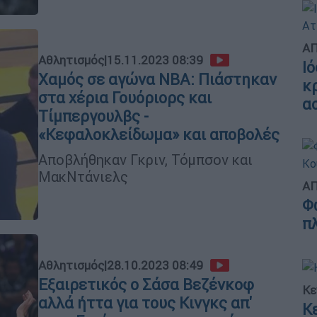
ΑΠ
Αθλητισμός
|
15.11.2023 08:39
Ι
Χαμός σε αγώνα NBA: Πιάστηκαν
κ
στα χέρια Γουόριορς και
α
Τίμπεργουλβς -
«Κεφαλοκλείδωμα» και αποβολές
Αποβλήθηκαν Γκριν, Τόμπσον και
ΜακΝτάνιελς
ΑΠ
Φ
π
Αθλητισμός
|
28.10.2023 08:49
Εξαιρετικός ο Σάσα Βεζένκοφ
Κε
αλλά ήττα για τους Κινγκς απ'
Κ