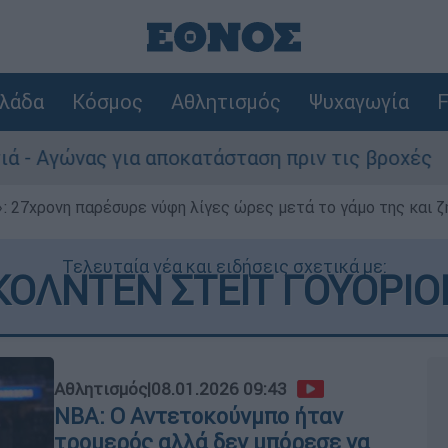
λάδα
Κόσμος
Αθλητισμός
Ψυχαγωγία
F
 αποκατάσταση πριν τις βροχές
Συναγερμ
 27χρονη παρέσυρε νύφη λίγες ώρες μετά το γάμο της και ζη
Τελευταία νέα και ειδήσεις σχετικά με:
ΚΟΛΝΤΕΝ ΣΤΕΙΤ ΓΟΥΟΡΙΟ
Αθλητισμός
|
08.01.2026 09:43
ΝΒΑ: Ο Αντετοκούνμπο ήταν
τρομερός αλλά δεν μπόρεσε να