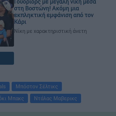
Γουόριορς με μεγάλη νίκη μέσα
στη Βοστώνη! Ακόμη μια
εκπληκτική εμφάνιση από τον
Κάρι
Νίκη με χαρακτηριστική άνετη
als
Μπόστον Σέλτικς
όκι Μπακς
Ντάλας Μαβερικς