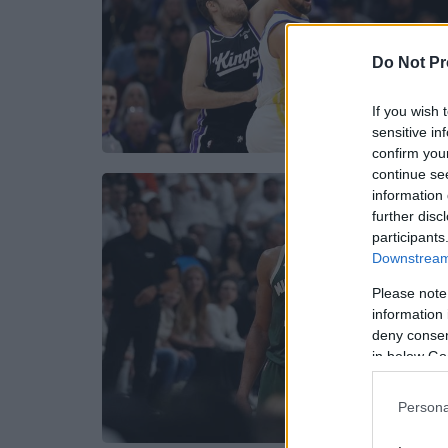
Do Not Pr
If you wish 
sensitive in
confirm you
continue se
information 
further disc
participants
Downstream 
Please note
information 
deny consent
in below Go
Persona