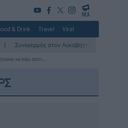
ood & Drink
Travel
Viral
ός στον Λυκαβηττό: Σορός σε προχωρημένη σήψη
τούσε να πάει σπίτι...
ΡΣ