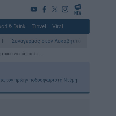
od & Drink
Travel
Viral
ς στον Λυκαβηττό: Σορός σε προχωρημένη σήψη
τούσε να πάει σπίτι...
 για τον πρώην ποδοσφαιριστή Ντέμη