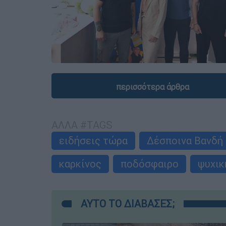
περισσότερα άρθρα
ΑΛΛΑ #TAGS
ειδήσεις τώρα
Δέσποινα Βανδή
καρκίνος
ποδόσφαιρο
ψυχικ
ΑΥΤΟ ΤΟ ΔΙΑΒΑΣΕΣ;