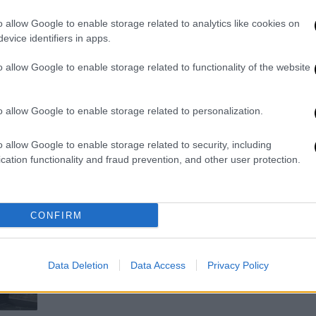
στρατόπεδα η οικογένεια!
o allow Google to enable storage related to analytics like cookies on
Η απόφαση ζωής που έχουν πάρει, ο
evice identifiers in apps.
καθένας ξεχωριστά
o allow Google to enable storage related to functionality of the website
o allow Google to enable storage related to personalization.
o allow Google to enable storage related to security, including
Lifestyle
|
29.05.2025 16:08
cation functionality and fraud prevention, and other user protection.
Η σπάνια φωτογραφία του γιου
της Δέσποινας Βάνδη, Γιώργου
Νικολαΐδη
CONFIRM
Στο πλάι της αδερφής του, Μελίνας
Νικολαΐδη
Data Deletion
Data Access
Privacy Policy