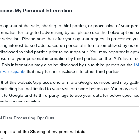
προσωπικός του Γολγοθάς – Οι
γιατροί τον είχαν προετοιμάσει
ocess My Personal Information
Με
για το θάνατο της συντρόφου του
Μ
to opt-out of the sale, sharing to third parties, or processing of your per
Σήμερα, η κηδεία της Αλεξάνδρας
0
formation for targeted advertising by us, please use the below opt-out s
Νικολαΐδου
r selection. Please note that after your opt-out request is processed y
eing interest-based ads based on personal information utilized by us or
disclosed to third parties prior to your opt-out. You may separately opt-
losure of your personal information by third parties on the IAB’s list of
ΑΠ
. This information may also be disclosed by us to third parties on the
IA
Our Network
|
25.08.2025 11:55
Participants
that may further disclose it to other third parties.
Ι
Αλεξάνδρα Νικολαΐδου:
κ
Συντετριμμένα τα παιδιά του
 that this website/app uses one or more Google services and may gath
α
including but not limited to your visit or usage behaviour. You may click 
Ντέμη Νικολαΐδη – Στο πλευρό
 to Google and its third-party tags to use your data for below specifi
του η Βανδή
ogle consent section.
Ο παλαίμαχος ποδοσφαιριστής
αδυνατεί να πιστέψει ότι έφυγε από
l Data Processing Opt Outs
Κε
τη ζωή, τόσο ξαφνικά η Αλεξάνδρα
Κ
o opt-out of the Sharing of my personal data.
του...
0