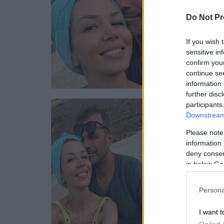
Do Not Pr
If you wish 
sensitive in
confirm you
continue se
information 
further disc
participants
Downstream 
Please note
information 
deny consent
in below Go
Persona
I want t