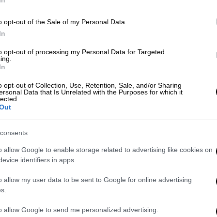
In
o opt-out of the Sale of my Personal Data.
In
ΑΠ
Lifestyle
|
24.08.2025 07:35
to opt-out of processing my Personal Data for Targeted
ing.
Φ
Πέθανε η Αλεξάνδρα Νικολαΐδου,
In
π
σύντροφος του Ντέμη Νικολαΐδη
o opt-out of Collection, Use, Retention, Sale, and/or Sharing
ersonal Data that Is Unrelated with the Purposes for which it
Έπειτα από χρόνια μάχη με τον
lected.
καρκίνο
Out
ΑΠ
consents
Α
o allow Google to enable storage related to advertising like cookies on
γ
evice identifiers in apps.
π
o allow my user data to be sent to Google for online advertising
Our Network
|
01.08.2025 12:10
s.
Βανδή, Μελίνα – Νικολαΐδης,
to allow Google to send me personalized advertising.
Γιώργος: Χωρισμένη σε δυο