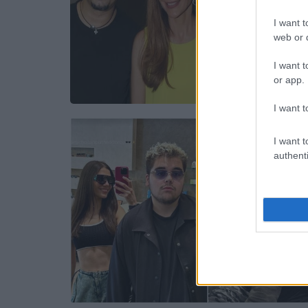
I want t
web or d
I want t
or app.
I want t
I want t
authenti