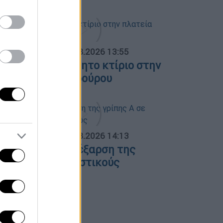
ΟΣΠΑΣΜΑΤΑ...
|
08.08.2026 13:55
ωτιά σε ακατοίκητο κτίριο στην
λατεία Κουμουνδούρου
ΟΣΠΑΣΜΑΤΑ...
|
07.08.2026 14:13
νησυχία για την έξαρση της
ρίπης Α σε τουριστικούς
ροορισμούς