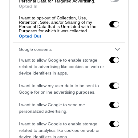
Personal Data for Targeted Advertising.
τσάντες
Opted In
I want to opt-out of Collection, Use,
Retention, Sale, and/or Sharing of my
Personal Data that Is Unrelated with the
Purposes for which it was collected.
Opted Out
Google consents
I want to allow Google to enable storage
related to advertising like cookies on web or
device identifiers in apps.
I want to allow my user data to be sent to
Google for online advertising purposes.
I want to allow Google to send me
Κόσμος
|
02.12.2020 18:30
personalized advertising.
EasyJet - κορονοϊός: Τέλος οι δωρεάν
I want to allow Google to enable storage
χειραποσκευές για τις χαμηλού κόστους
related to analytics like cookies on web or
πτήσεις
device identifiers in apps.