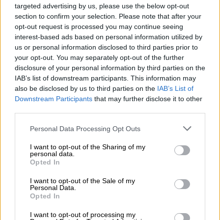
targeted advertising by us, please use the below opt-out
section to confirm your selection. Please note that after your
opt-out request is processed you may continue seeing
interest-based ads based on personal information utilized by
us or personal information disclosed to third parties prior to
your opt-out. You may separately opt-out of the further
disclosure of your personal information by third parties on the
IAB’s list of downstream participants. This information may
also be disclosed by us to third parties on the
IAB’s List of
Downstream Participants
that may further disclose it to other
third parties.
Please note that this website/app uses one or more Google
Personal Data Processing Opt Outs
services and may gather and store information including but
Κόσμος
|
04.12.2022 15:47
not limited to your visit or usage behaviour. You may click to
I want to opt-out of the Sharing of my
personal data.
Οργή για αεροπορική εταιρεία: Βίντεο
grant or deny consent to Google and its third-party tags to
Opted In
use your data for below specified purposes in below Google
«έπιασε» υπαλλήλους να εκτοξεύουν και
consent section.
I want to opt-out of the Sale of my
να χτυπούν τις αποσκευές επιβατών
Personal Data.
Opted In
Το βίντεο δείχνει τους χειριστές να
χτυπούν σκόπιμα τις αποσκευές και τις
I want to opt-out of processing my