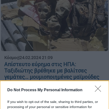
Κόσμος
|
24.02.2024 21:09
Απίστευτο εύρημα στις ΗΠΑ:
Ταξιδιώτης βρέθηκε με βαλίτσες
γεμάτες… μουμιοποιημένες μαϊμούδες
Ο ταξιδιώτης είπε ότι έφερε τις μαϊμούδες
Do Not Process My Personal Information
στις ΗΠΑ για δική του κατανάλωση!
If you wish to opt-out of the sale, sharing to third parties, or
processing of your personal or sensitive information for