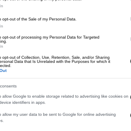
In
Με
Αθλητισμός
|
04.06.2020 22:42
o opt-out of the Sale of my Personal Data.
Μ
Σφοδρή επίθεση Μελισσανίδη
In
0
στον Μαρινάκη: «Η γνωστή παρέα
to opt-out of processing my Personal Data for Targeted
του Πειραιά...»
ing.
In
Ευθεία επίθεση της εταιρείας «Oil
One» του Δημήτρη Μελισσανίδη στον
o opt-out of Collection, Use, Retention, Sale, and/or Sharing
ersonal Data that Is Unrelated with the Purposes for which it
Ώρ
Βαγγέλη Μαρινάκη με αφορμή μπαράζ
lected.
Ό
Out
δημοσιευμάτων σε Μέσα του
ε
εναντίον της εταιρείας
consents
Πολιτική
|
01.10.2019 22:30
o allow Google to enable storage related to advertising like cookies on
Μήνυση Μελισσανίδη στον
evice identifiers in apps.
ΑΘ
δήμαρχο Κερατσινίου
Α
o allow my user data to be sent to Google for online advertising
Η εταιρία ζητάει το ποσό των
0
s.
500.000 από τον δήμαρχο