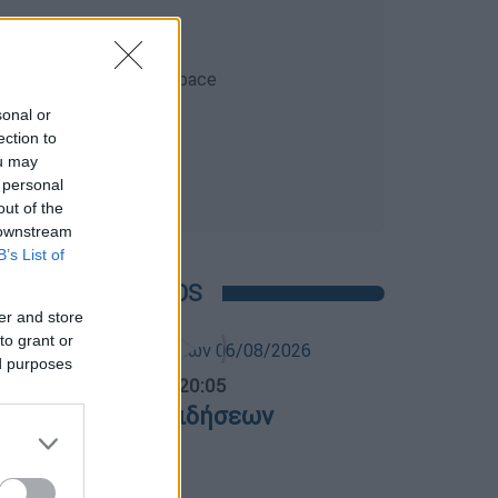
sonal or
ection to
ou may
 personal
out of the
 downstream
B’s List of
POPULAR VIDEOS
er and store
to grant or
ed purposes
ντρικό...
|
06.08.2026 20:05
εντρικό δελτίο ειδήσεων
6/08/2026