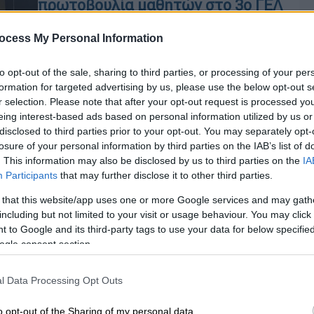
πρωτοβουλία μαθητών στο 3ο ΓΕΛ
Κερατσινίου
ocess My Personal Information
Συμμετείχαν καταξιωμένοι
καλλιτέχνες και συγκροτήματα
to opt-out of the sale, sharing to third parties, or processing of your per
μαθητών του σχολείου
formation for targeted advertising by us, please use the below opt-out s
r selection. Please note that after your opt-out request is processed y
eing interest-based ads based on personal information utilized by us or
disclosed to third parties prior to your opt-out. You may separately opt-
losure of your personal information by third parties on the IAB’s list of
Ελλάδα
|
27.11.2020 17:12
. This information may also be disclosed by us to third parties on the
IA
Participants
that may further disclose it to other third parties.
Αντιμέτωπος με κυρώσεις ο
δήμος Κερατσινίου για
 that this website/app uses one or more Google services and may gath
κατασκευές στην περιοχή
including but not limited to your visit or usage behaviour. You may click 
 to Google and its third-party tags to use your data for below specifi
Λιπασμάτων
Κε
ogle consent section.
Παραβάσεις της περιβαλλοντικής
Κ
νομοθεσίας εντόπισε η Διεύθυνση
0
l Data Processing Opt Outs
Περιβάλλοντος και Κλιματικής
Αλλαγής της Περιφέρειας Αττικής
o opt-out of the Sharing of my personal data.