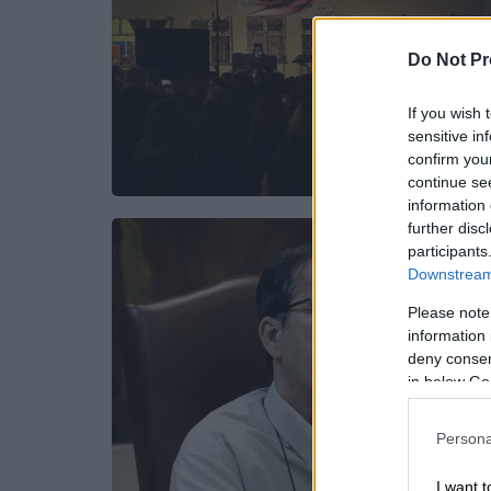
Do Not Pr
If you wish 
sensitive in
confirm you
continue se
information 
further disc
participants
Downstream 
Please note
information 
deny consent
in below Go
Persona
I want t