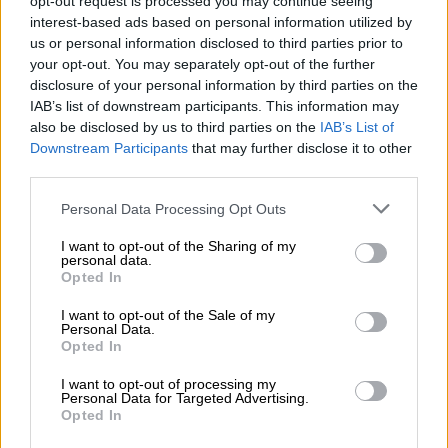
opt-out request is processed you may continue seeing
Η εταιρία ζητάει το ποσό των 500.000 από
interest-based ads based on personal information utilized by
τον δήμαρχο Κερατσινίου-Δραπετσώνας για
us or personal information disclosed to third parties prior to
συκοφαντική δυσφήμιση, αλλά και την
your opt-out. You may separately opt-out of the further
επιβολή φυλάκισης για έναν χρόνο
disclosure of your personal information by third parties on the
IAB’s list of downstream participants. This information may
ΑΛΛΑ #TAGS
also be disclosed by us to third parties on the
IAB’s List of
Downstream Participants
that may further disclose it to other
Δραπετσώνα
third parties.
Δημήτρης Μελισσανίδης
Τέμπη
Please note that this website/app uses one or more Google
Personal Data Processing Opt Outs
services and may gather and store information including but
Βαγγέλης Μαρινάκης
παραπολιτικά
not limited to your visit or usage behaviour. You may click to
I want to opt-out of the Sharing of my
personal data.
grant or deny consent to Google and its third-party tags to
Opted In
ειδήσεις τώρα
Ολυμπιακός
use your data for below specified purposes in below Google
consent section.
I want to opt-out of the Sale of my
Personal Data.
Opted In
I want to opt-out of processing my
Personal Data for Targeted Advertising.
Opted In