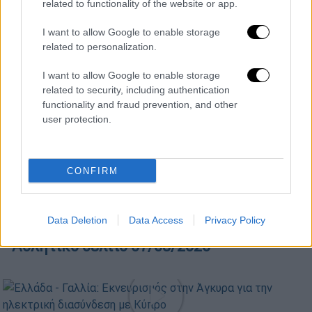
related to functionality of the website or app.
Κεντρικό...
|
07.08.2026 19:53
I want to allow Google to enable storage
Κεντρικό δελτίο ειδήσεων 07/08/2026
related to personalization.
I want to allow Google to enable storage
related to security, including authentication
functionality and fraud prevention, and other
user protection.
ΑΠΟΣΠΑΣΜΑΤΑ...
|
07.08.2026 18:59
Βοιωτία: Προφυλακίστηκαν 3
κατηγορούμενοι για τη φωτιά
CONFIRM
Data Deletion
Data Access
Privacy Policy
ΑΘΛΗΤΙΚΟ ΔΕΛΤΙΟ
|
07.08.2026 13:41
Αθλητικό δελτίο 07/08/2026