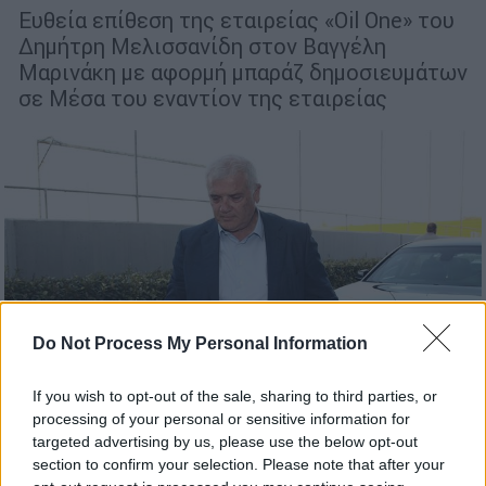
Ευθεία επίθεση της εταιρείας «Oil One» του
Δημήτρη Μελισσανίδη στον Βαγγέλη
Μαρινάκη με αφορμή μπαράζ δημοσιευμάτων
σε Μέσα του εναντίον της εταιρείας
Do Not Process My Personal Information
Πολιτική
|
01.10.2019 22:30
If you wish to opt-out of the sale, sharing to third parties, or
processing of your personal or sensitive information for
Μήνυση Μελισσανίδη στον δήμαρχο
targeted advertising by us, please use the below opt-out
Κερατσινίου
section to confirm your selection. Please note that after your