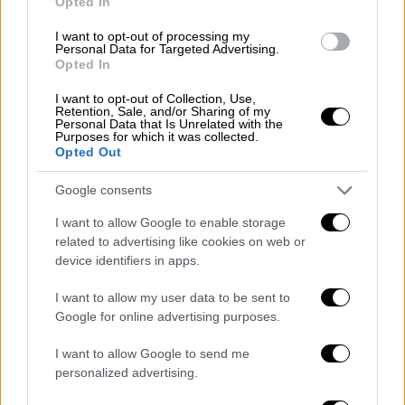
Ξύπνησαν μνήμες Πανεπιστημιακής
Opted In
Αστυνομίας
I want to opt-out of processing my
Personal Data for Targeted Advertising.
Opted In
I want to opt-out of Collection, Use,
Retention, Sale, and/or Sharing of my
Personal Data that Is Unrelated with the
Purposes for which it was collected.
Opted Out
Google consents
I want to allow Google to enable storage
related to advertising like cookies on web or
device identifiers in apps.
I want to allow my user data to be sent to
Google for online advertising purposes.
Πολιτική
|
02.05.2025 21:59
I want to allow Google to send me
personalized advertising.
Έκτακτη σύσκεψη Μητσοτάκη για τη
βία στα πανεπιστήμια μετά την επίθεση