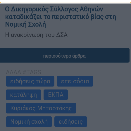
Ελλάδα
|
01.05.2025 21:55
Ο Δικηγορικός Σύλλογος Αθηνών
καταδικάζει το περιστατικό βίας στη
Νομική Σχολή
Η ανακοίνωση του ΔΣΑ
περισσότερα άρθρα
ΑΛΛΑ #TAGS
ειδήσεις τώρα
επεισόδια
κατάληψη
ΕΚΠΑ
Κυριάκος Μητσοτάκης
Νομική σχολή
ειδήσεις