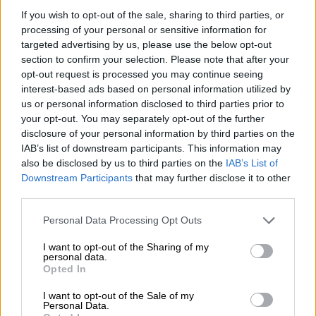
If you wish to opt-out of the sale, sharing to third parties, or
processing of your personal or sensitive information for
targeted advertising by us, please use the below opt-out
section to confirm your selection. Please note that after your
opt-out request is processed you may continue seeing
interest-based ads based on personal information utilized by
us or personal information disclosed to third parties prior to
your opt-out. You may separately opt-out of the further
disclosure of your personal information by third parties on the
IAB’s list of downstream participants. This information may
also be disclosed by us to third parties on the
IAB’s List of
Downstream Participants
that may further disclose it to other
third parties.
Please note that this website/app uses one or more Google
Personal Data Processing Opt Outs
services and may gather and store information including but
Πολιτικό Παρασκήνιο
|
05.05.2025 09:55
not limited to your visit or usage behaviour. You may click to
I want to opt-out of the Sharing of my
Καταφυγή στα επεισόδια στην Νομική
personal data.
grant or deny consent to Google and its third-party tags to
Opted In
και οι... μνήμες της Πανεπιστημιακής
use your data for below specified purposes in below Google
Αστυνομίας
consent section.
I want to opt-out of the Sale of my
Personal Data.