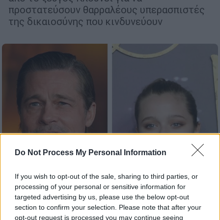
προστατεύσουν θαρραλέους υπερασπιστές
της δικαιοσύνης που κινδυνεύουν
Do Not Process My Personal Information
If you wish to opt-out of the sale, sharing to third parties, or
processing of your personal or sensitive information for
targeted advertising by us, please use the below opt-out
Lifestyle
|
20.08.2024 22:31
section to confirm your selection. Please note that after your
Η κόρη του Μπραντ Πιτ αφαίρεσε και
opt-out request is processed you may continue seeing