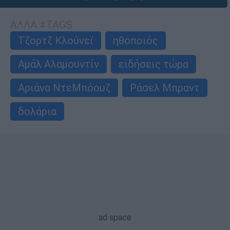
ΑΛΛΑ #TAGS
Τζορτζ Κλούνεϊ
ηθοποιός
Αμάλ Αλαμουντίν
ειδήσεις τώρα
Αριάνα ΝτεΜπόουζ
Ράσελ Μπραντ
δολάρια