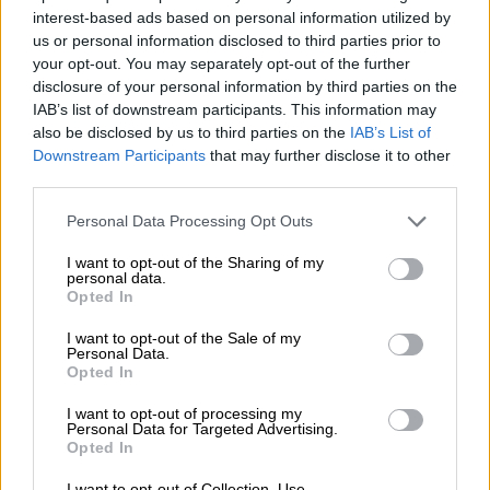
επίσημα το επίθετο του - Την λένε μόνο
interest-based ads based on personal information utilized by
us or personal information disclosed to third parties prior to
Τζολί
your opt-out. You may separately opt-out of the further
Ο ηθοποιός είναι συμφιλιωμένος με το
disclosure of your personal information by third parties on the
γεγονός ότι δε θα γεφυρωθεί το χάσμα με
IAB’s list of downstream participants. This information may
also be disclosed by us to third parties on the
IAB’s List of
τα παιδιά του
Downstream Participants
that may further disclose it to other
third parties.
Please note that this website/app uses one or more Google
Personal Data Processing Opt Outs
services and may gather and store information including but
not limited to your visit or usage behaviour. You may click to
I want to opt-out of the Sharing of my
personal data.
grant or deny consent to Google and its third-party tags to
Opted In
use your data for below specified purposes in below Google
consent section.
I want to opt-out of the Sale of my
Personal Data.
Opted In
I want to opt-out of processing my
Personal Data for Targeted Advertising.
Opted In
I want to opt-out of Collection, Use,