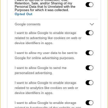
Retention, Sale, and/or Sharing of my
Personal Data that Is Unrelated with the
Purposes for which it was collected.
Κόσμος
|
21.05.2024 12:56
Opted Out
Αμάλ Κλούνεϊ: Ο ρόλος της στο ένταλμα
σύλληψης Νετανιάχου - «Έχει κάνει
Google consents
εγκλήματα πολέμου»
I want to allow Google to enable storage
related to advertising like cookies on web or
Ήρθε σε επαφή μαζί της ο εισαγγελέας
device identifiers in apps.
I want to allow my user data to be sent to
Google for online advertising purposes.
I want to allow Google to send me
personalized advertising.
I want to allow Google to enable storage
related to analytics like cookies on web or
device identifiers in apps.
I want to allow Google to enable storage
related to functionality of the website or app.