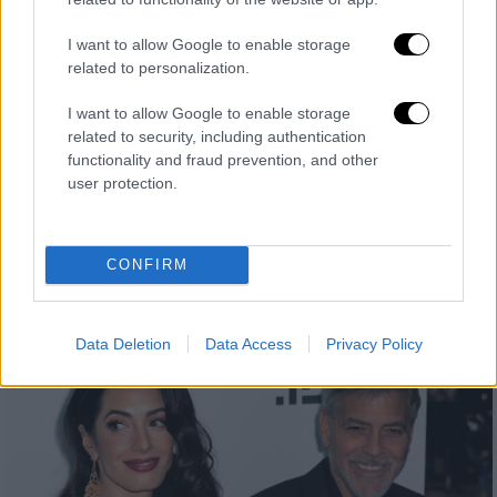
I want to allow Google to enable storage
related to personalization.
Lifestyle
|
07.03.2022 07:49
I want to allow Google to enable storage
ΤΙΜΕ - Οι 12 γυναίκες της χρονιάς: Αμάλ
related to security, including authentication
Αλαμουντίν και η CEO της Nasdaq,
functionality and fraud prevention, and other
Αντέμα Φρίντμαν στη λίστα
user protection.
Αυτές οι εκπληκτικές ηγέτιδες εργάζονται
με στόχο ένα πιο ισότιμο κόσμο! Η λίστα
CONFIRM
τού αμερικανικού περιοδικού ΤΙΜΕ
περιλαμβάνει 12 γυναίκες
Data Deletion
Data Access
Privacy Policy