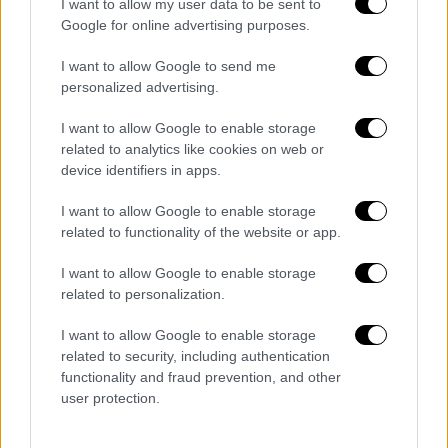
Jeff Bridges: «Έχω λέμφωμα»
I want to allow my user data to be sent to
Google for online advertising purposes.
ανακοίνωσε ο γνωστός ηθοποιός του
Χόλιγουντ
I want to allow Google to send me
personalized advertising.
Ο διάσημος ηθοποιός Jeff Bridges
ανακοίνωσε στο Twitter ότι πάσχει από
I want to allow Google to enable storage
λέμφωμα
related to analytics like cookies on web or
device identifiers in apps.
I want to allow Google to enable storage
related to functionality of the website or app.
I want to allow Google to enable storage
related to personalization.
I want to allow Google to enable storage
related to security, including authentication
functionality and fraud prevention, and other
user protection.
Κόσμος
|
28.08.2019 19:09