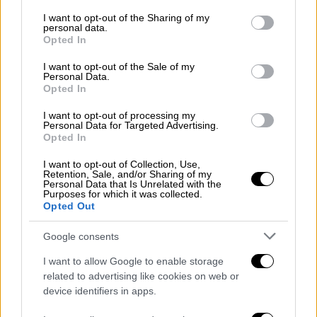
services and may gather and store information including but
Ο Τζεφ Μπρίτζες έγραψε ότι είχε «στιγμές
not limited to your visit or usage behaviour. You may click to
I want to opt-out of the Sharing of my
personal data.
grant or deny consent to Google and its third-party tags to
τρομερού πόνου» στις οποίες ούρλιαζε όλη
Opted In
use your data for below specified purposes in below Google
τη νύχτα
consent section.
I want to opt-out of the Sale of my
Personal Data.
Opted In
I want to opt-out of processing my
Personal Data for Targeted Advertising.
Opted In
I want to opt-out of Collection, Use,
Retention, Sale, and/or Sharing of my
Personal Data that Is Unrelated with the
Purposes for which it was collected.
Opted Out
Google consents
I want to allow Google to enable storage
related to advertising like cookies on web or
device identifiers in apps.
Lifestyle
|
20.10.2020 16:22