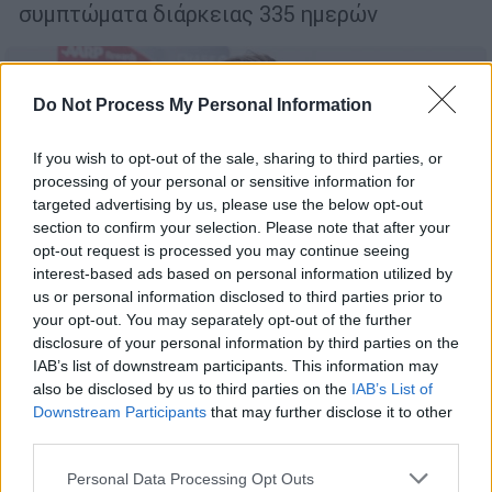
συμπτώματα διάρκειας 335 ημερών
Do Not Process My Personal Information
If you wish to opt-out of the sale, sharing to third parties, or
processing of your personal or sensitive information for
targeted advertising by us, please use the below opt-out
section to confirm your selection. Please note that after your
opt-out request is processed you may continue seeing
interest-based ads based on personal information utilized by
us or personal information disclosed to third parties prior to
your opt-out. You may separately opt-out of the further
disclosure of your personal information by third parties on the
IAB’s list of downstream participants. This information may
also be disclosed by us to third parties on the
IAB’s List of
Lifestyle
|
15.09.2021 15:30
Downstream Participants
that may further disclose it to other
Τζεφ Μπρίτζες: «Η εμπειρία με τον
third parties.
κορονοϊό κάνει τον καρκίνο μου να
Please note that this website/app uses one or more Google
Personal Data Processing Opt Outs
μοιάζει με παιχνιδάκι»