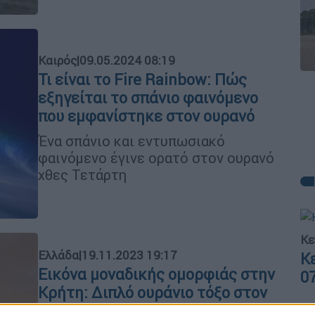
Καιρός
|
09.05.2024 08:19
Τι είναι το Fire Rainbow: Πώς
εξηγείται το σπάνιο φαινόμενο
που εμφανίστηκε στον ουρανό
Ένα σπάνιο και εντυπωσιακό
φαινόμενο έγινε ορατό στον ουρανό
χθες Τετάρτη
Κε
Ελλάδα
|
19.11.2023 19:17
Κ
Εικόνα μοναδικής ομορφιάς στην
0
Κρήτη: Διπλό ουράνιο τόξο στον
ουρανό - Πώς εξηγείται το σπάνιο