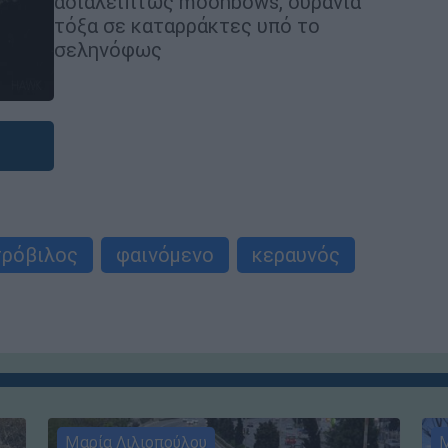
αδιαλείπτως moonbows, ουράνια
τόξα σε καταρράκτες υπό το
σεληνόφως
τρόβιλος
φαινόμενο
κεραυνός
Μαρία Λιλιοπούλου
Μ