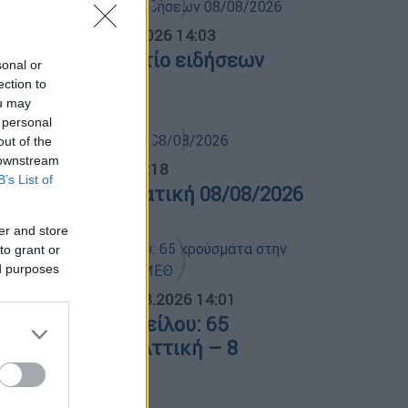
σημεριανό...
|
08.08.2026 14:03
εσημεριανό δελτίο ειδήσεων
sonal or
8/08/2026
ection to
ou may
 personal
out of the
 downstream
λτίο...
|
08.08.2026 16:18
B’s List of
ελτίο στην νοηματική 08/08/2026
er and store
to grant or
ed purposes
ΟΣΠΑΣΜΑΤΑ...
|
08.08.2026 14:01
ός του Δυτικού Νείλου: 65
ρούσματα στην Αττική – 8
σθενείς σε ΜΕΘ