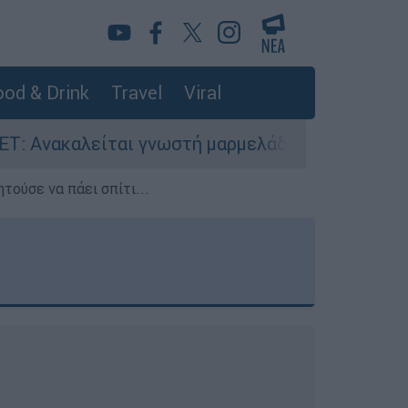
od & Drink
Travel
Viral
 γνωστή μαρμελάδα - Κίνδυνος θραύσης στη συσ
τούσε να πάει σπίτι...