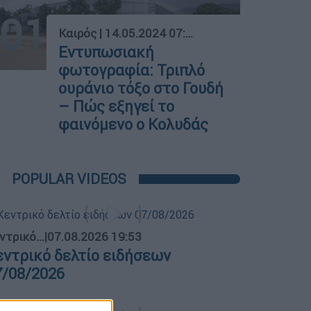
01
Καιρός
|
14.05.2024 07:37
Εντυπωσιακή
φωτογραφία: Τριπλό
ουράνιο τόξο στο Γουδή
– Πώς εξηγεί το
φαινόμενο ο Κολυδάς
POPULAR VIDEOS
ντρικό...
|
07.08.2026 19:53
εντρικό δελτίο ειδήσεων
7/08/2026