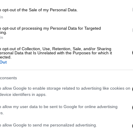
o opt-out of the Sale of my Personal Data.
Ώρ
In
Κόσμος
|
11.08.2023 17:37
Ώ
Εντυπωσιακό θέαμα στις ΗΠΑ:
to opt-out of processing my Personal Data for Targeted
ing.
Ουράνιο τόξο και ανεμοστρόβιλος
In
την ίδια στιγμή - Δείτε το βίντεο
o opt-out of Collection, Use, Retention, Sale, and/or Sharing
ersonal Data that Is Unrelated with the Purposes for which it
Μια σπάνια εντυπωσιακή στιγμή
lected.
απαθανατίστηκε από περαστικό
Out
consents
o allow Google to enable storage related to advertising like cookies on
evice identifiers in apps.
Ελλάδα
|
07.08.2023 19:45
o allow my user data to be sent to Google for online advertising
s.
Εντυπωσιακή εικόνα από τις ΗΠΑ:
Κεραυνός «πέφτει» μέσα σε
to allow Google to send me personalized advertising.
ουράνιο τόξο