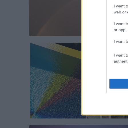
I want t
web or d
I want t
or app.
I want t
I want t
authenti