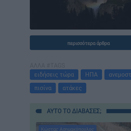
περισσότερα άρθρα
ΑΛΛΑ #TAGS
ειδήσεις τώρα
ΗΠΑ
ανεμοσ
πισίνα
ατάκες
ΑΥΤΟ ΤΟ ΔΙΑΒΑΣΕΣ;
Κώστας Ασημακόπουλος