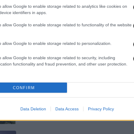
o allow Google to enable storage related to analytics like cookies on
Η μοναδική εικόνα τον έκανε να
evice identifiers in apps.
αναφωνήσει από έκπληξη
o allow Google to enable storage related to functionality of the website
o allow Google to enable storage related to personalization.
o allow Google to enable storage related to security, including
Fashion & Design
|
08.05.2023 14:18
cation functionality and fraud prevention, and other user protection.
Felipe Pantone: Κολυμπώντας...
μέσα σε ουράνιο τόξο
CONFIRM
Ο Felipe Pantone ονόμασε το έργο
του «Chromadynamica Pool»
Data Deletion
Data Access
Privacy Policy