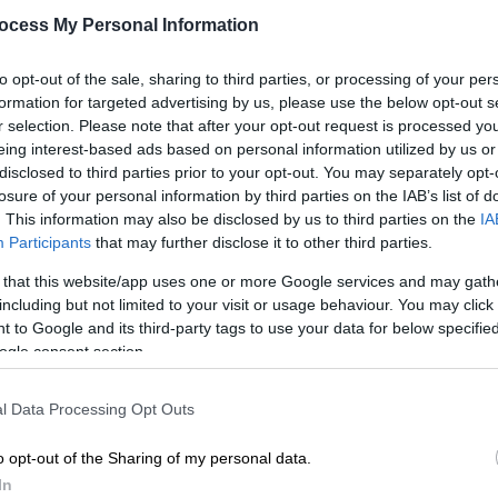
φαινόμενο
ocess My Personal Information
Με
Η πρώτη χειμωνιάτικη ημέρα στο
Μ
to opt-out of the sale, sharing to third parties, or processing of your per
νησί ολοκληρώθηκε με ένα διπλό
0
formation for targeted advertising by us, please use the below opt-out s
ουράνιο τόξο
r selection. Please note that after your opt-out request is processed y
eing interest-based ads based on personal information utilized by us or
disclosed to third parties prior to your opt-out. You may separately opt-
losure of your personal information by third parties on the IAB’s list of
Δε
. This information may also be disclosed by us to third parties on the
IA
Δ
Participants
that may further disclose it to other third parties.
Καιρός
|
13.08.2023 16:35
Σπάνιο φαινόμενο: Ουράνιο τόξο
 that this website/app uses one or more Google services and may gath
including but not limited to your visit or usage behaviour. You may click 
και ανεμοστρόβιλος δίπλα-δίπλα -
 to Google and its third-party tags to use your data for below specifi
Μοναδικές εικόνες
ogle consent section.
ΑΠ
Το φαινόμενο καταγράφηκε στη
Ι
Νότια Ντακότα
l Data Processing Opt Outs
κ
α
o opt-out of the Sharing of my personal data.
In