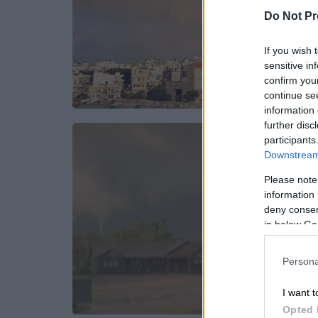
Do Not Pr
If you wish 
sensitive in
confirm you
continue se
information 
further disc
participants
Downstream 
Please note
information 
deny consent
in below Go
Persona
I want t
Opted 