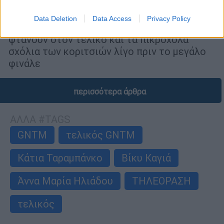
οι φιναλίστ και τα πικρόχολα σχόλια
Data Deletion
Data Access
Privacy Policy
Η τελική πεντάδα του GNTM - Ποιες
φτάνουν στον τελικό και τα πικρόχολα
σχόλια των κοριτσιών λίγο πριν το μεγάλο
φινάλε
περισσότερα άρθρα
ΑΛΛΑ #TAGS
GNTM
τελικός GNTM
Κάτια Ταραμπάνκο
Βίκυ Καγιά
Άννα Μαρία Ηλιάδου
ΤΗΛΕΟΡΑΣΗ
τελικός