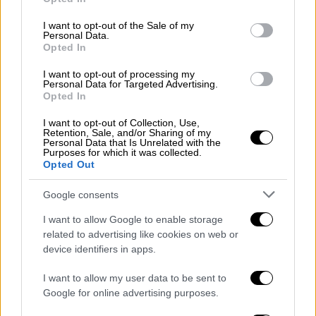
use your data for below specified purposes in below Google
consent section.
I want to opt-out of the Sale of my
Personal Data.
Opted In
I want to opt-out of processing my
Personal Data for Targeted Advertising.
Opted In
I want to opt-out of Collection, Use,
Retention, Sale, and/or Sharing of my
Personal Data that Is Unrelated with the
Purposes for which it was collected.
Opted Out
Google consents
I want to allow Google to enable storage
Απόψεις
|
16.12.2019 20:32
related to advertising like cookies on web or
GNTM: Η «νικήτρια» και το άδηλο
device identifiers in apps.
μέλλον της στα «σκοτεινά» μονοπάτια
I want to allow my user data to be sent to
της μόδας
Google for online advertising purposes.
Ο διάβολος είναι αγνός, επειδή δεν μπορεί