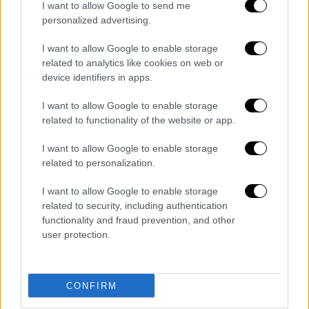
I want to allow Google to send me
να κάνει τίποτε άλλο παρά μόνο το κακό, και
personalized advertising.
οι άνθρωποι της παραγωγής του GNTM το
«κακό» επιδίωκαν για το καλό το δικό τους
I want to allow Google to enable storage
related to analytics like cookies on web or
device identifiers in apps.
I want to allow Google to enable storage
related to functionality of the website or app.
I want to allow Google to enable storage
related to personalization.
I want to allow Google to enable storage
related to security, including authentication
functionality and fraud prevention, and other
user protection.
Τηλεόραση
|
16.12.2019 12:31
CONFIRM
Τελική ευθεία για το GNTM 2: Το φαβορί,