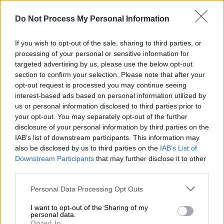
Do Not Process My Personal Information
If you wish to opt-out of the sale, sharing to third parties, or
processing of your personal or sensitive information for
targeted advertising by us, please use the below opt-out
section to confirm your selection. Please note that after your
opt-out request is processed you may continue seeing
interest-based ads based on personal information utilized by
us or personal information disclosed to third parties prior to
your opt-out. You may separately opt-out of the further
Lifestyle
|
17.12.2019 15:48
disclosure of your personal information by third parties on the
GNTM: H Χαρά Παππά έδειξε στον αέρα
IAB’s list of downstream participants. This information may
also be disclosed by us to third parties on the
IAB’s List of
το μονόπετρο που της χάρισε ο Μπουράκ
Downstream Participants
that may further disclose it to other
Χακί (vid)
third parties.
Η 25χρονη μίλησε πρωινή εκπομπή του Star
Please note that this website/app uses one or more Google
Personal Data Processing Opt Outs
για τον Μπουράκ Χακί
services and may gather and store information including but
not limited to your visit or usage behaviour. You may click to
I want to opt-out of the Sharing of my
personal data.
grant or deny consent to Google and its third-party tags to
Opted In