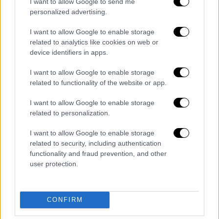
I want to allow Google to send me
personalized advertising.
I want to allow Google to enable storage
related to analytics like cookies on web or
device identifiers in apps.
I want to allow Google to enable storage
related to functionality of the website or app.
I want to allow Google to enable storage
related to personalization.
Κόσμος
|
06.11.2024 01:46
I want to allow Google to enable storage
related to security, including authentication
Εκλογές ΗΠΑ 2024: Προβάδισμα Τραμπ
functionality and fraud prevention, and other
σε Κεντάκι και Ιντιάνα
user protection.
Ο ρεπουμπλικανός υποψήφιος προηγείται
στις δύο πολιτείες με μεγάλη διαφορά
CONFIRM