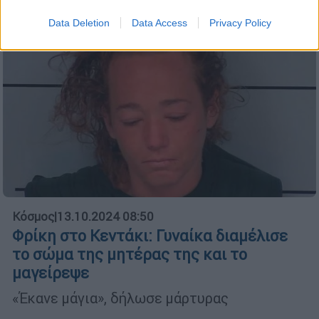
Data Deletion
Data Access
Privacy Policy
Κόσμος
|
13.10.2024 08:50
Φρίκη στο Κεντάκι: Γυναίκα διαμέλισε
το σώμα της μητέρας της και το
μαγείρεψε
«Έκανε μάγια», δήλωσε μάρτυρας