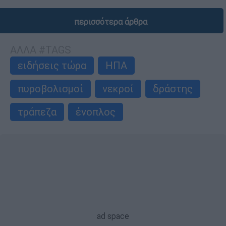
περισσότερα άρθρα
ΑΛΛΑ #TAGS
ειδήσεις τώρα
ΗΠΑ
πυροβολισμοί
νεκροί
δράστης
τράπεζα
ένοπλος