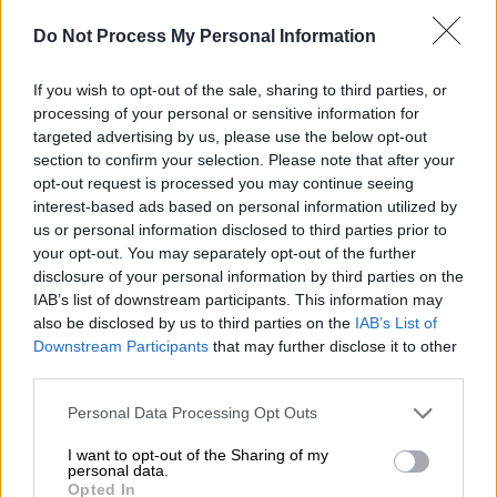
Do Not Process My Personal Information
If you wish to opt-out of the sale, sharing to third parties, or
processing of your personal or sensitive information for
targeted advertising by us, please use the below opt-out
section to confirm your selection. Please note that after your
opt-out request is processed you may continue seeing
Κόσμος
|
08.05.2025 08:05
interest-based ads based on personal information utilized by
«Δεν θέλω να πεθάνω»: Το
us or personal information disclosed to third parties prior to
συγκλονιστικό τηλεφώνημα οδηγού
your opt-out. You may separately opt-out of the further
φορτηγού που κρεμόταν στο κενό από
disclosure of your personal information by third parties on the
IAB’s list of downstream participants. This information may
γέφυρα
also be disclosed by us to third parties on the
IAB’s List of
Το περιστατικό έγινε στο Κεντάκι
Downstream Participants
that may further disclose it to other
third parties.
Please note that this website/app uses one or more Google
Personal Data Processing Opt Outs
services and may gather and store information including but
not limited to your visit or usage behaviour. You may click to
I want to opt-out of the Sharing of my
personal data.
grant or deny consent to Google and its third-party tags to
Opted In