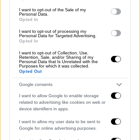
use your data for below specified purposes in below Google
consent section.
I want to opt-out of the Sale of my
Personal Data.
Opted In
I want to opt-out of processing my
Personal Data for Targeted Advertising.
Opted In
I want to opt-out of Collection, Use,
Retention, Sale, and/or Sharing of my
Personal Data that Is Unrelated with the
Purposes for which it was collected.
Opted Out
Κόσμος
|
07.05.2025 14:38
ΗΠΑ: 8χρονος πήρε την κάρτα της
Google consents
μητέρας του και... αγόρασε 70.000
I want to allow Google to enable storage
γλειφιτζούρια
related to advertising like cookies on web or
Είδε άδειο τον λογαριασμό της
device identifiers in apps.
I want to allow my user data to be sent to
Google for online advertising purposes.