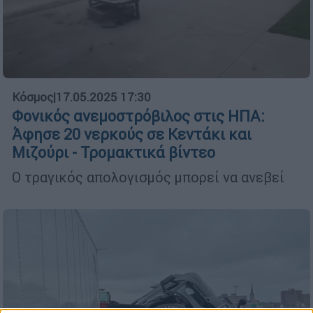
Κόσμος
|
17.05.2025 17:30
Φονικός ανεμοστρόβιλος στις ΗΠΑ:
Άφησε 20 νερκούς σε Κεντάκι και
Μιζούρι - Τρομακτικά βίντεο
Ο τραγικός απολογισμός μπορεί να ανεβεί