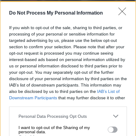
Do Not Process My Personal Information
If you wish to opt-out of the sale, sharing to third parties, or
processing of your personal or sensitive information for
targeted advertising by us, please use the below opt-out
section to confirm your selection. Please note that after your
opt-out request is processed you may continue seeing
Ελλάδα
|
18.02.2022 16:19
interest-based ads based on personal information utilized by
Εικόνες από διασωθέντες σε σωσίβια
us or personal information disclosed to third parties prior to
λέμβο του Euroferry Olympia
your opt-out. You may separately opt-out of the further
disclosure of your personal information by third parties on the
Η φωτιά στο πλοίο, που ταξίδευε από την
IAB’s list of downstream participants. This information may
Ηγουμενίτσα με προορισμό το Μπρίντιζι
also be disclosed by us to third parties on the
IAB’s List of
ξέσπασε τα ξημερώματα της Παρασκευής, 18
Downstream Participants
that may further disclose it to other
third parties.
Φεβρουαρίου
Please note that this website/app uses one or more Google
Personal Data Processing Opt Outs
services and may gather and store information including but
not limited to your visit or usage behaviour. You may click to
I want to opt-out of the Sharing of my
personal data.
grant or deny consent to Google and its third-party tags to