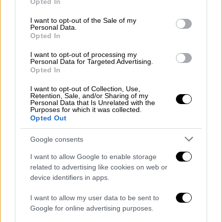
Opted In
use your data for below specified purposes in below Google
consent section.
I want to opt-out of the Sale of my
Personal Data.
Opted In
I want to opt-out of processing my
Personal Data for Targeted Advertising.
Opted In
I want to opt-out of Collection, Use,
Retention, Sale, and/or Sharing of my
Personal Data that Is Unrelated with the
Purposes for which it was collected.
Opted Out
Viral
|
03.11.2020 12:51
Google consents
Σεισμός: Η τρίχρονη Ελίφ που βγήκε από
τα ερείπια και το... μαγικό ραβδί της
I want to allow Google to enable storage
related to advertising like cookies on web or
Η τρίχρονη Ελίφ κατάφερε να επιβιώσει από
device identifiers in apps.
το σεισμό και τώρα βρίσκεται καλά στην
υγεία της στο νοσοκομείο
I want to allow my user data to be sent to
Google for online advertising purposes.