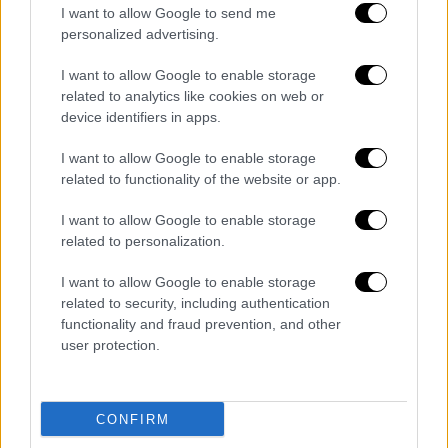
I want to allow Google to send me
personalized advertising.
I want to allow Google to enable storage
related to analytics like cookies on web or
device identifiers in apps.
I want to allow Google to enable storage
related to functionality of the website or app.
I want to allow Google to enable storage
related to personalization.
Ελλάδα
|
29.12.2018 00:30
Διασωθέντες στο OPEN TV:
I want to allow Google to enable storage
related to security, including authentication
Κοιμόμασταν όταν έπιασε η φωτιά στο
functionality and fraud prevention, and other
Norman Atlantic (vid)
user protection.
«Τέσσερα χρόνια μετά το ναυάγιο υπάρχει
ένα περίεργο συναίσθημα», λένε δύο
διασωθέντες στο OPEN
CONFIRM