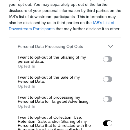
your opt-out. You may separately opt-out of the further
disclosure of your personal information by third parties on the
IAB’s list of downstream participants. This information may
also be disclosed by us to third parties on the
IAB’s List of
Downstream Participants
that may further disclose it to other
third parties.
Please note that this website/app uses one or more Google
Personal Data Processing Opt Outs
services and may gather and store information including but
not limited to your visit or usage behaviour. You may click to
I want to opt-out of the Sharing of my
Οικονομία
|
01.11.2024 09:08
personal data.
grant or deny consent to Google and its third-party tags to
Opted In
Νυχτερινό τιμολόγιο ρεύματος: Σε ισχύ
use your data for below specified purposes in below Google
από σήμερα το χειμερινό ωράριο - Δείτε
consent section.
I want to opt-out of the Sale of my
Personal Data.
ποιες ώρες
Opted In
Μέχρι πότε είναι σε ισχύ
I want to opt-out of processing my
Personal Data for Targeted Advertising.
Opted In
I want to opt-out of Collection, Use,
Retention, Sale, and/or Sharing of my
Personal Data that Is Unrelated with the
Purposes for which it was collected.