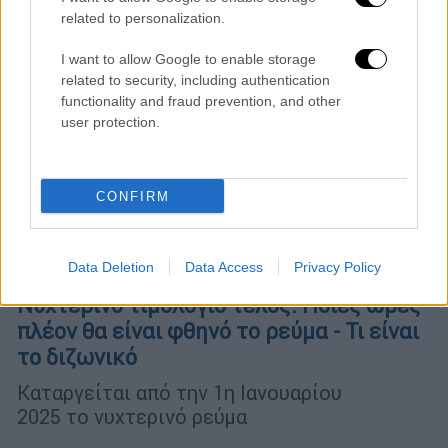
related to personalization.
I want to allow Google to enable storage
related to security, including authentication
functionality and fraud prevention, and other
user protection.
CONFIRM
Data Deletion
Data Access
Privacy Policy
Οικονομία
|
21.10.2024 05:37
Νυχτερινό τιμολόγιο τέλος: Ποιες ώρες
πλέον θα είναι φθηνό το ρεύμα - Τι είναι
το διζωνικό
Καταργείται από την 1η Ιανουαρίου
2025 το νυχτερινό ρεύμα