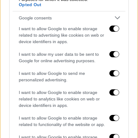
Opted Out
Google consents
I want to allow Google to enable storage
related to advertising like cookies on web or
device identifiers in apps.
I want to allow my user data to be sent to
Google for online advertising purposes.
I want to allow Google to send me
Οικονομία
|
31.10.2024 15:46
personalized advertising.
Νυχτερινό τιμολόγιο ρεύματος: Σε ισχύ
από 1η Νοεμβρίου - Δείτε για ποιες
I want to allow Google to enable storage
ώρες
related to analytics like cookies on web or
device identifiers in apps.
Τι ανακοίνωσε ο ΔΕΔΔΗΕ
I want to allow Google to enable storage
related to functionality of the website or app.
I want to allow Google to enable storage