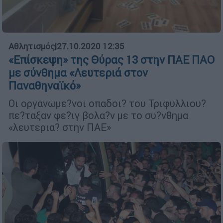
Αθλητισμός
|
27.10.2020 12:35
«Επίσκεψη» της Θύρας 13 στην ΠΑΕ ΠΑΟ
με σύνθημα «Λευτεριά στον
Παναθηναϊκό»
Οι οργανωμε?νοι οπαδοι? του Τριφυλλιου?
πε?ταξαν φε?ιγ βολα?ν με το συ?νθημα
«λευτερια? στην ΠΑΕ»