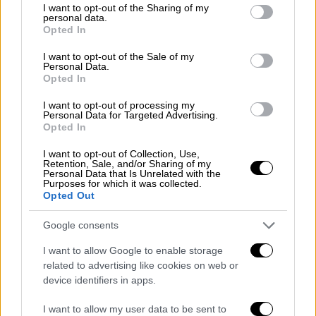
not limited to your visit or usage behaviour. You may click to
I want to opt-out of the Sharing of my
personal data.
grant or deny consent to Google and its third-party tags to
Opted In
use your data for below specified purposes in below Google
consent section.
I want to opt-out of the Sale of my
Personal Data.
Αθλητισμός
|
20.02.2020 21:50
Opted In
Γιαννακόπουλος: «Κάθαρση στη Θύρα 13
I want to opt-out of processing my
- Θα τους βάλω τις κουκούλες στον κ...»!
Personal Data for Targeted Advertising.
Opted In
Ο πρόεδρος του Ερασιτέχνη Παναθηναϊκού
I want to opt-out of Collection, Use,
άνοιξε μέτωπο με μερίδα των οργανωμένων
Retention, Sale, and/or Sharing of my
οπαδών
Personal Data that Is Unrelated with the
Purposes for which it was collected.
Opted Out
Google consents
I want to allow Google to enable storage
related to advertising like cookies on web or
device identifiers in apps.
I want to allow my user data to be sent to