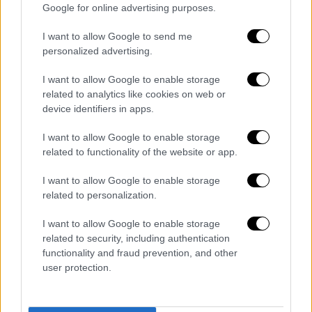
Google for online advertising purposes.
I want to allow Google to send me
Αθλητισμός
|
18.12.2019 17:53
personalized advertising.
Η απάντηση της Θύρας 13 στον Δημήτρη
Γιαννακόπουλο
I want to allow Google to enable storage
related to analytics like cookies on web or
Οι οργανωμένοι του Παναθηναϊκού
device identifiers in apps.
εξέδωσαν ανακοίνωση απαντώντας σε όσα
τους προσάπτει ο διοικητικός ηγέτης της
I want to allow Google to enable storage
ΚΑΕ
related to functionality of the website or app.
I want to allow Google to enable storage
related to personalization.
I want to allow Google to enable storage
related to security, including authentication
functionality and fraud prevention, and other
user protection.