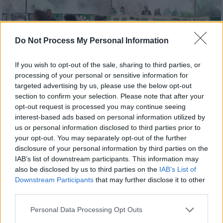
Do Not Process My Personal Information
Αθλητισμός
|
12.06.2020 13:48
Κοινή ανακοίνωση της Θύρας 13 κατά
If you wish to opt-out of the sale, sharing to third parties, or
πολιτείας, Γιαννακόπουλου και
processing of your personal or sensitive information for
targeted advertising by us, please use the below opt-out
Αλαφούζου
section to confirm your selection. Please note that after your
Οι οργανωμένοι οπαδοί του Παναθηναϊκού
opt-out request is processed you may continue seeing
εξέδωσαν ανακοίνωση και τοποθετούνται
interest-based ads based on personal information utilized by
us or personal information disclosed to third parties prior to
για τις εξελίξεις των τελευταίων ημερών
your opt-out. You may separately opt-out of the further
disclosure of your personal information by third parties on the
IAB’s list of downstream participants. This information may
also be disclosed by us to third parties on the
IAB’s List of
Downstream Participants
that may further disclose it to other
third parties.
Please note that this website/app uses one or more Google
Personal Data Processing Opt Outs
services and may gather and store information including but