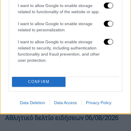
Μεσημεριανό δελτίο ειδήσεων
I want to allow Google to enable storage
06/08/2026
related to functionality of the website or app.
I want to allow Google to enable storage
related to personalization.
Ώρα Ελλάδος...
|
06.08.2026 10:06
I want to allow Google to enable storage
Ώρα Ελλάδος 06/08/2026
related to security, including authentication
functionality and fraud prevention, and other
user protection.
Δελτίο...
|
06.08.2026 14:30
Δελτίο στην νοηματική 06/08/2026
CONFIRM
Data Deletion
Data Access
Privacy Policy
ΑΘΛΗΤΙΚΟ ΔΕΛΤΙΟ
|
06.08.2026 14:46
Αθλητικό δελτίο ειδήσεων 06/08/2026