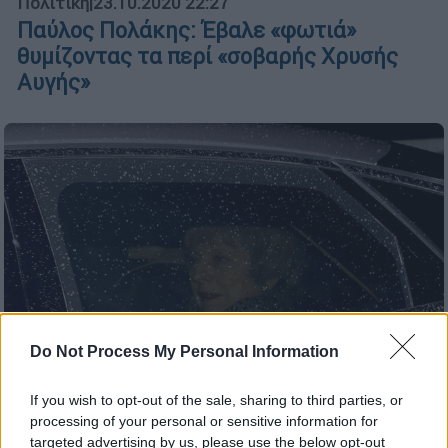
Πολιτική
|
23.10.2020 22:27
Παύλος Πολάκης: Έβαλε «φωτιά»
θυμίζοντας τα περί «σοβαρής Χρυσής
Αυγής»
Do Not Process My Personal Information
If you wish to opt-out of the sale, sharing to third parties, or
processing of your personal or sensitive information for
Κόσμος
|
16.01.2019 23:00
targeted advertising by us, please use the below opt-out