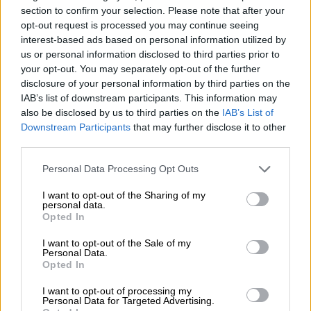
section to confirm your selection. Please note that after your
Επιβίωσε της πρότασης μομφής η
opt-out request is processed you may continue seeing
κυβέρνηση της Τερέζα Μέι
interest-based ads based on personal information utilized by
us or personal information disclosed to third parties prior to
Καταψηφίστηκε η πρόταση μομφής - Οι
your opt-out. You may separately opt-out of the further
Εργατικοί απορρίπτουν συνομιλίες με τη
disclosure of your personal information by third parties on the
Βρετανή πρωθυπουργό μέχρι να αποκλείσει
IAB’s list of downstream participants. This information may
την πιθανότητα ενός Brexit χωρίς συμφωνία
also be disclosed by us to third parties on the
IAB’s List of
Downstream Participants
that may further disclose it to other
ΑΛΛΑ #TAGS
third parties.
ΣΥΡΙΖΑ
ειδήσεις τώρα
Please note that this website/app uses one or more Google
Personal Data Processing Opt Outs
services and may gather and store information including but
Στέφανος Κασσελάκης
not limited to your visit or usage behaviour. You may click to
I want to opt-out of the Sharing of my
personal data.
grant or deny consent to Google and its third-party tags to
Opted In
Αλέξης Τσίπρας
Παύλος Πολάκης
use your data for below specified purposes in below Google
consent section.
I want to opt-out of the Sale of my
δημοψήφισμα
Personal Data.
Opted In
Μπάμπης Παπαδημητρίου
I want to opt-out of processing my
Personal Data for Targeted Advertising.