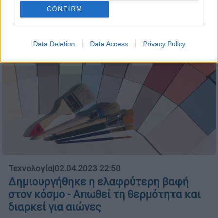
CONFIRM
Data Deletion
Data Access
Privacy Policy
Τεχνολογία
|
02.04.2023 22:50
Δημιουργήθηκε η ελαφρύτερη βαφή
στον κόσμο - Απωθεί τη θερμότητα και
διαρκεί για αιώνες