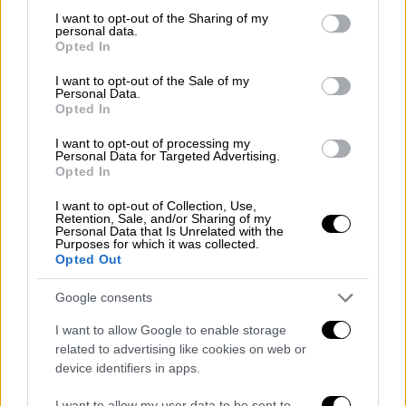
not limited to your visit or usage behaviour. You may click to
I want to opt-out of the Sharing of my
personal data.
grant or deny consent to Google and its third-party tags to
Opted In
use your data for below specified purposes in below Google
consent section.
I want to opt-out of the Sale of my
Personal Data.
Opted In
I want to opt-out of processing my
Personal Data for Targeted Advertising.
Opted In
I want to opt-out of Collection, Use,
Μουσική
|
13.05.2023 14:19
Retention, Sale, and/or Sharing of my
Sugar For The Pill: Ερχονται να μας
Personal Data that Is Unrelated with the
Purposes for which it was collected.
γεμίσουν… χρώματα με το νέο τους
Opted Out
single «Colours»
Google consents
Το κομμάτι μιλάει για τις απέραντες
I want to allow Google to enable storage
αποχρώσεις της ψυχής, του έρωτα, της
related to advertising like cookies on web or
επιτυχίας και της αποτυχίας
device identifiers in apps.
I want to allow my user data to be sent to