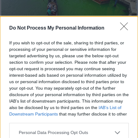
Do Not Process My Personal Information
If you wish to opt-out of the sale, sharing to third parties, or
processing of your personal or sensitive information for
Κόσμος
|
29.05.2023 18:00
targeted advertising by us, please use the below opt-out
Απόκοσμες εικόνες από το πράσινο
section to confirm your selection. Please note that after your
Μεγάλο Κανάλι της Βενετίας - Η ουσία
opt-out request is processed you may continue seeing
interest-based ads based on personal information utilized by
που έκανε το νερό να φωσφορίζει
us or personal information disclosed to third parties prior to
Ανάλογο περιστατικό έχει γίνει ξανά το
your opt-out. You may separately opt-out of the further
1968 όταν τα νερά άλλαξαν και πάλι χρώμα
disclosure of your personal information by third parties on the
IAB’s list of downstream participants. This information may
also be disclosed by us to third parties on the
IAB’s List of
Downstream Participants
that may further disclose it to other
third parties.
Please note that this website/app uses one or more Google
Personal Data Processing Opt Outs
services and may gather and store information including but