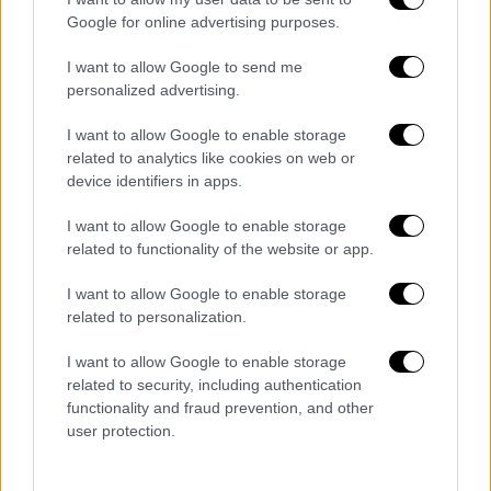
Google for online advertising purposes.
I want to allow Google to send me
personalized advertising.
I want to allow Google to enable storage
related to analytics like cookies on web or
device identifiers in apps.
I want to allow Google to enable storage
related to functionality of the website or app.
I want to allow Google to enable storage
related to personalization.
Fashion & Design
|
08.05.2023 14:18
I want to allow Google to enable storage
Felipe Pantone: Κολυμπώντας... μέσα σε
related to security, including authentication
ουράνιο τόξο
functionality and fraud prevention, and other
user protection.
Ο Felipe Pantone ονόμασε το έργο του
«Chromadynamica Pool»