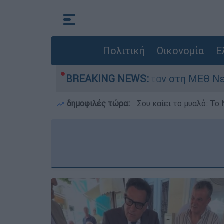
Πολιτική
Οικονομία
Ε
μερών - Νοσηλευόταν στη ΜΕΘ Νεογνών
BREAKING NEWS:
M
δημοφιλές τώρα:
Σου καίει το μυαλό: Το 