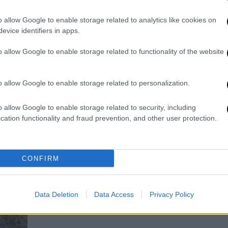
Κάτοικοι και επαγγελματίες
περιγράφουν εικόνες που «θύμιζαν
o allow Google to enable storage related to analytics like cookies on
ποτάμι», δίνοντας μάχη για να
evice identifiers in apps.
περιορίσουν τις ζημιές και να
o allow Google to enable storage related to functionality of the website
απομακρύνουν νερά και λάσπες από
τις περιουσίες τους
o allow Google to enable storage related to personalization.
Ελλάδα
|
21.02.2026 10:00
o allow Google to enable storage related to security, including
cation functionality and fraud prevention, and other user protection.
Σαρώνει η κακοκαιρία στη Λήμνο:
Πάνω από 40 κλήσεις στην
Πυροσβεστική και 112 στους
CONFIRM
κατοίκους - Τεράστιες οι
ποσότητες νερού που έπεσαν
Προβλήματα και σε όλη την Δυτική
Data Deletion
Data Access
Privacy Policy
Ελλάδα από το νέο κύμα κακοκαιρίας