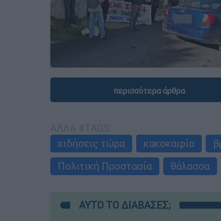
περισσότερα άρθρα
ΑΛΛΑ #TAGS
ειδήσεις τώρα
κακοκαιρία
β
Πολιτική Προστασία
θάλασσα
ΑΥΤΟ ΤΟ ΔΙΑΒΑΣΕΣ;