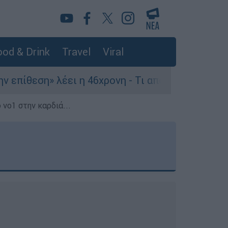
od & Drink
Travel
Viral
ει η 46χρονη - Τι αποκάλυψε στους αστυνομικούς
 νο1 στην καρδιά...