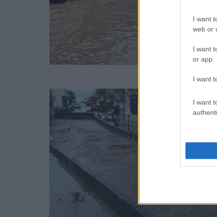
I want t
web or d
I want t
or app.
I want t
I want t
authenti