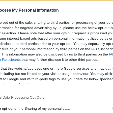
λιμάνι του Μούδρου
Ο 67χρονος κατέληξε παρά τις
ocess My Personal Information
υπεράνθρωπες προσπάθειες των
ιατρών να τον επαναφέρουν
to opt-out of the sale, sharing to third parties, or processing of your per
formation for targeted advertising by us, please use the below opt-out s
r selection. Please note that after your opt-out request is processed y
Κε
eing interest-based ads based on personal information utilized by us or
Κ
disclosed to third parties prior to your opt-out. You may separately opt-
losure of your personal information by third parties on the IAB’s list of
0
Ελλάδα
|
22.02.2026 13:27
. This information may also be disclosed by us to third parties on the
IA
Participants
that may further disclose it to other third parties.
Ζημιές σε υποδομές και δρόμους
της Λήμνου μετά την κακοκαιρία -
 that this website/app uses one or more Google services and may gath
Αίτημα για κήρυξη κατάστασης
including but not limited to your visit or usage behaviour. You may click 
 to Google and its third-party tags to use your data for below specifi
έκτακτης ανάγκης
ΑΠ
ogle consent section.
Β
Ανυπολόγιστες ζημιές σε υποδομές
θ
και περιουσίες
l Data Processing Opt Outs
o opt-out of the Sharing of my personal data.