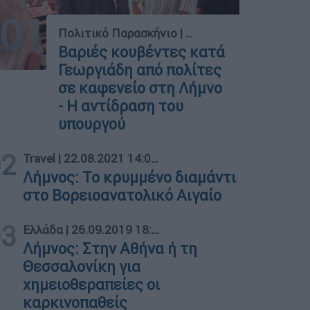
01
Πολιτικό Παρασκήνιο
|
29.07.2026 20:11
Βαριές κουβέντες κατά
Γεωργιάδη από πολίτες
σε καφενείο στη Λήμνο
- Η αντίδραση του
υπουργού
02
Travel
|
22.08.2021 14:07
Λήμνος: Το κρυμμένο διαμάντι
στο Βορειοανατολικό Αιγαίο
03
Ελλάδα
|
26.09.2019 18:12
Λήμνος: Στην Αθήνα ή τη
Θεσσαλονίκη για
χημειοθεραπείες οι
καρκινοπαθείς