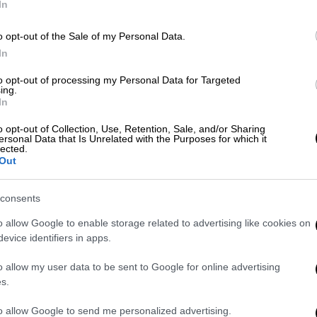
In
Με
Καιρός
|
21.02.2026 21:12
Μ
Τραγικές εικόνες μετά το
o opt-out of the Sale of my Personal Data.
0
σαρωτικό πέρασμα της
In
κακοκαιρίας στη Λήμνο: Έπεσαν
to opt-out of processing my Personal Data for Targeted
γέφυρες, οικισμοί έμειναν χωρίς
ing.
In
νερό
Κε
o opt-out of Collection, Use, Retention, Sale, and/or Sharing
Μέσα σε ένα τρίωρο καταγράφηκαν
Κ
ersonal Data that Is Unrelated with the Purposes for which it
lected.
πάνω από 100 τόνοι νερού ανά
0
Out
στρέμμα - «Είμαστε επί ποδός όλες οι
υπηρεσίες του Δήμου»
consents
o allow Google to enable storage related to advertising like cookies on
Καιρός
|
21.02.2026 13:30
ΑΠ
evice identifiers in apps.
Βιβλική κακοκαιρία στη Λήμνο:
Μ
Πάνω από 100 τόνοι νερού σε 8
o allow my user data to be sent to Google for online advertising
Α
ώρες - Ακατάλληλο το νερό, σε
s.
επιφυλακή οι Αρχές
to allow Google to send me personalized advertising.