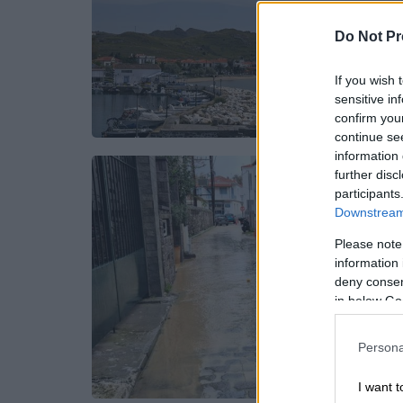
Do Not Pr
If you wish 
sensitive in
confirm you
continue se
information 
further disc
participants
Downstream 
Please note
information 
deny consent
in below Go
Persona
I want t