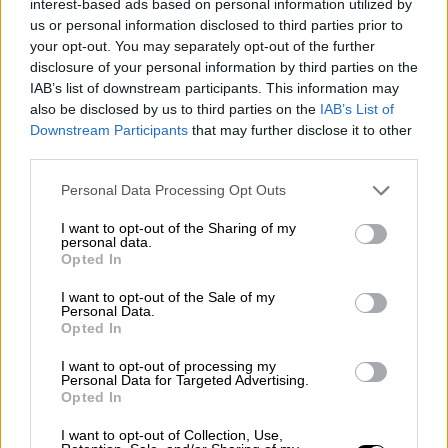
ηφαιστείου θα εμπλουτίσουν τη βάση
interest-based ads based on personal information utilized by
δεδομένων της Πολιτικής Προστασίας του
us or personal information disclosed to third parties prior to
your opt-out. You may separately opt-out of the further
Δήμου Θήρας και την κατασκευή
disclosure of your personal information by third parties on the
εξειδικευμένων χαρτών ηφαιστειακής
IAB’s list of downstream participants. This information may
επικινδυνότητας
also be disclosed by us to third parties on the
IAB’s List of
Downstream Participants
that may further disclose it to other
third parties.
Please note that this website/app uses one or more Google
Personal Data Processing Opt Outs
services and may gather and store information including but
not limited to your visit or usage behaviour. You may click to
I want to opt-out of the Sharing of my
personal data.
grant or deny consent to Google and its third-party tags to
Opted In
use your data for below specified purposes in below Google
consent section.
I want to opt-out of the Sale of my
Personal Data.
Opted In
I want to opt-out of processing my
Personal Data for Targeted Advertising.
Opted In
I want to opt-out of Collection, Use,