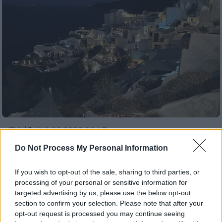
Ελλάδα
|
18.06.2023 06:15
Υπό στενή παρακολούθηση το ηφαίστειο
Do Not Process My Personal Information
στη Σαντορίνη: Πώς συνδράμουν ΕΚΠΑ
και Δήμος Θήρας - Έγινε η δεύτερη
If you wish to opt-out of the sale, sharing to third parties, or
ωκεανογραφική αποστολή
processing of your personal or sensitive information for
targeted advertising by us, please use the below opt-out
Τα δεδομένα που καταγράφονται από τα
section to confirm your selection. Please note that after your
επιστημονικά όργανα στον κρατήρα του
opt-out request is processed you may continue seeing