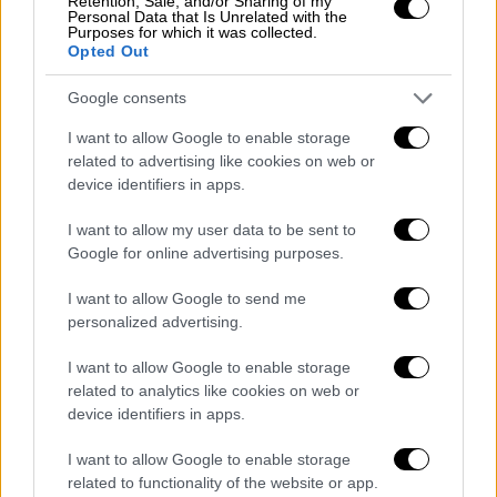
Retention, Sale, and/or Sharing of my
Personal Data that Is Unrelated with the
Παιδεία
|
14.04.2023 06:15
Purposes for which it was collected.
Έρευνα: Οι καλές σχολές στην Ελλάδα
Opted Out
είναι μόνο για τα ανώτερα κοινωνικά
Google consents
στρώματα – Τεράστια τα ποσά που
ξοδεύουν οι γονείς σε ιδιαίτερα
I want to allow Google to enable storage
related to advertising like cookies on web or
Οι μαθητές που προέρχονται από
device identifiers in apps.
οικογένειες επαγγελματιών έχουν
σημαντικά υψηλότερα ποσοστά
I want to allow my user data to be sent to
Google for online advertising purposes.
συμμετοχής στην τριτοβάθμια εκπαίδευση
I want to allow Google to send me
personalized advertising.
I want to allow Google to enable storage
related to analytics like cookies on web or
device identifiers in apps.
I want to allow Google to enable storage
related to functionality of the website or app.