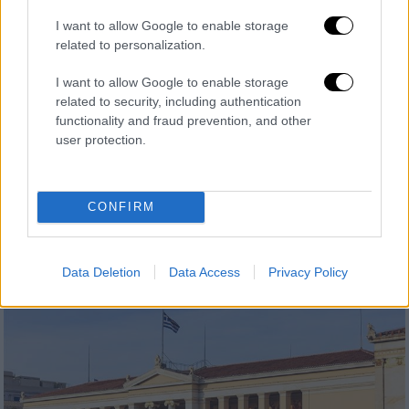
I want to allow Google to enable storage
related to personalization.
I want to allow Google to enable storage
related to security, including authentication
functionality and fraud prevention, and other
Παιδεία
|
06.12.2022 06:15
user protection.
«Ημέρες Καριέρας 2022»: Συναντήσεις
φοιτητών με μεγάλες εταιρείες και
CONFIRM
ευκαιρίες για εύρεση δουλειάς
Ξεκινούν οι «Ημέρες Καριέρας 2022»
Data Deletion
Data Access
Privacy Policy