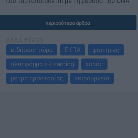
που ταυτοποιούνται με τη μέθοδο του DNA
περισσότερα άρθρα
ΑΛΛΑ #TAGS
ειδήσεις τώρα
ΕΚΠΑ
φοιτητές
πλατφόρμα e-Learning
χορός
μέτρα προστασίας
χειρουργεία