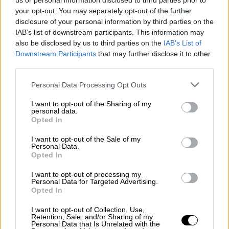
us or personal information disclosed to third parties prior to
your opt-out. You may separately opt-out of the further
disclosure of your personal information by third parties on the
IAB’s list of downstream participants. This information may
also be disclosed by us to third parties on the
IAB’s List of
Downstream Participants
that may further disclose it to other
third parties.
Please note that this website/app uses one or more Google
Personal Data Processing Opt Outs
services and may gather and store information including but
Απόψεις
|
29.07.2019 14:24
not limited to your visit or usage behaviour. You may click to
I want to opt-out of the Sharing of my
Ψευδαισθήσεις, τέλος!
personal data.
grant or deny consent to Google and its third-party tags to
Opted In
use your data for below specified purposes in below Google
Το αναµενόµενο συµβαίνει ήδη
consent section.
I want to opt-out of the Sale of my
Personal Data.
Opted In
I want to opt-out of processing my
Personal Data for Targeted Advertising.
Opted In
I want to opt-out of Collection, Use,
Retention, Sale, and/or Sharing of my
Personal Data that Is Unrelated with the