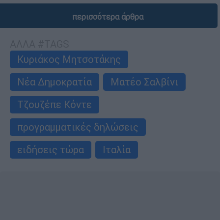
περισσότερα άρθρα
ΑΛΛΑ #TAGS
Κυριάκος Μητσοτάκης
Νέα Δημοκρατία
Ματέο Σαλβίνι
Τζουζέπε Κόντε
προγραμματικές δηλώσεις
ειδήσεις τώρα
Ιταλία