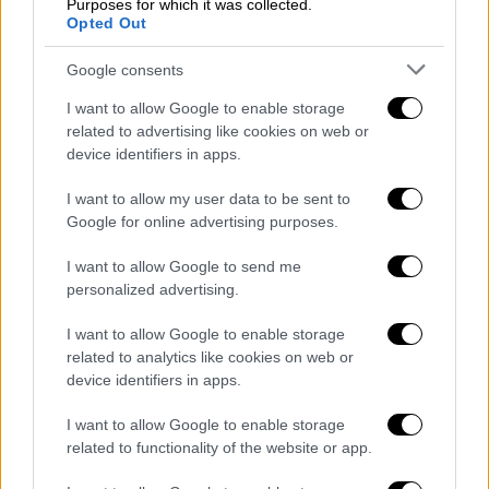
Purposes for which it was collected.
Opted Out
Google consents
I want to allow Google to enable storage
related to advertising like cookies on web or
device identifiers in apps.
Πολιτική
|
25.07.2019 07:39
Πρώτο νομοσχέδιο: 200 διατάξεις
I want to allow my user data to be sent to
αλλάζουν τον τρόπο διακυβέρνησης
Google for online advertising purposes.
Αλλαγές στο µοντέλο και στον τρόπο
I want to allow Google to send me
άσκησης της διακυβέρνησης φέρνει το
personalized advertising.
σχέδιο νόµου των 200 διατάξεων που
I want to allow Google to enable storage
εισάγεται στη Βουλή
related to analytics like cookies on web or
device identifiers in apps.
I want to allow Google to enable storage
related to functionality of the website or app.