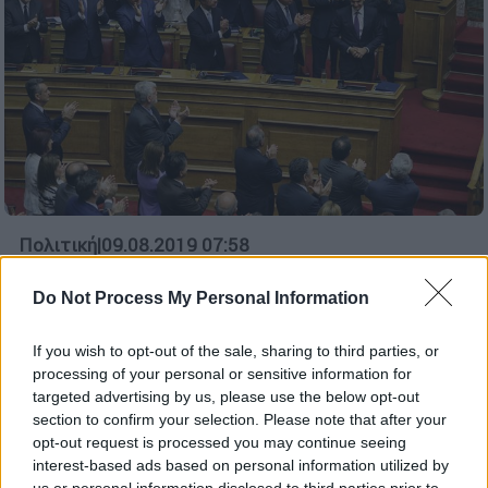
Πολιτική
|
09.08.2019 07:58
Ένας μήνας κυβέρνησης ΝΔ -
Μητσοτάκης: Ούτε μία μέρα χαμένη
Do Not Process My Personal Information
If you wish to opt-out of the sale, sharing to third parties, or
processing of your personal or sensitive information for
targeted advertising by us, please use the below opt-out
section to confirm your selection. Please note that after your
opt-out request is processed you may continue seeing
interest-based ads based on personal information utilized by