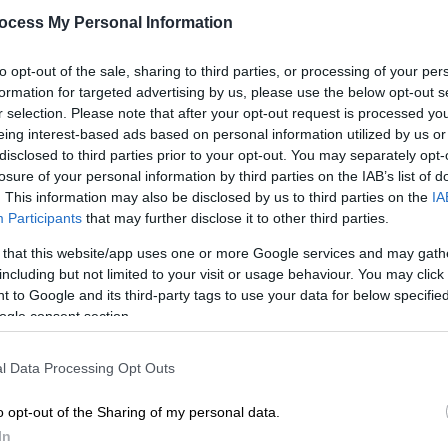
η ρύθμιση των 72 δόσεων - Ποιους
ocess My Personal Information
αφορά
Τα 6 βασικά σημεία και η προϋπόθεση
to opt-out of the sale, sharing to third parties, or processing of your per
formation for targeted advertising by us, please use the below opt-out s
r selection. Please note that after your opt-out request is processed y
eing interest-based ads based on personal information utilized by us or
disclosed to third parties prior to your opt-out. You may separately opt-
losure of your personal information by third parties on the IAB’s list of
. This information may also be disclosed by us to third parties on the
IA
Participants
that may further disclose it to other third parties.
Οικονομία
|
21.07.2026 04:00
 that this website/app uses one or more Google services and may gath
ΑΑΔΕ: Ανοικτή για οφειλέτες η
including but not limited to your visit or usage behaviour. You may click 
ρύθμιση των 72 δόσεων - Ποιους
 to Google and its third-party tags to use your data for below specifi
φορολογούμενους αφορά
ogle consent section.
Κε
Τα 6 βασικά σημεία και η προϋπόθεση
Κ
l Data Processing Opt Outs
0
o opt-out of the Sharing of my personal data.
In