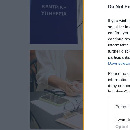
Do Not Pr
If you wish 
sensitive in
confirm you
continue se
information 
further disc
participants
Downstream 
Please note
information 
deny consent
in below Go
Persona
I want t
Opted 