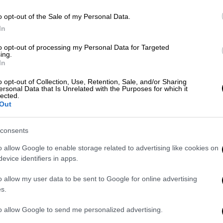
o opt-out of the Sale of my Personal Data.
ΑΠ
In
Β
Οικονομία
|
20.07.2026 03:00
to opt-out of processing my Personal Data for Targeted
θ
ΑΑΔΕ: Ανοικτή για οφειλέτες η
ing.
In
ρύθμιση των 72 δόσεων - Ποιους
φορολογούμενους αφορά
o opt-out of Collection, Use, Retention, Sale, and/or Sharing
ersonal Data that Is Unrelated with the Purposes for which it
lected.
Τα 6 βασικά σημεία και η προϋπόθεση
Κε
Out
Κ
0
consents
o allow Google to enable storage related to advertising like cookies on
evice identifiers in apps.
Με
Οικονομία
|
19.07.2026 08:14
o allow my user data to be sent to Google for online advertising
Μ
Εξωδικαστικός και για χρέη από
s.
0
5.000 ευρώ: Πώς θα λειτουργήσει
to allow Google to send me personalized advertising.
και πώς ωφελούνται 1 εκατ.