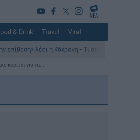
ood & Drink
Travel
Viral
έει η 46χρονη - Τι αποκάλυψε στους αστυνομικού
ο κορίτσι για να...