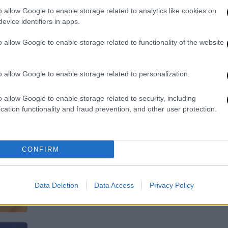
οφειλέτες
o allow Google to enable storage related to analytics like cookies on
Ποιους αφορά και ποια είναι τα
evice identifiers in apps.
πλεονεκτήματα
ΑΠ
o allow Google to enable storage related to functionality of the website
Μ
Α
o allow Google to enable storage related to personalization.
Οικονομία
|
23.06.2026 14:19
o allow Google to enable storage related to security, including
Πώς σβήνονται χιλιάδες ευρώ
cation functionality and fraud prevention, and other user protection.
τόκων για τους οφειλέτες του
νόμου Κατσέλη - Η κρίσιμη
ημερομηνία
CONFIRM
Όλα όσα πρέπει να γνωρίζετε για την
τροπολογία που ψηφίζεται αύριο στη
Βουλή
Data Deletion
Data Access
Privacy Policy