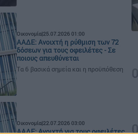
Οικονομία
|
25.07.2026 01:00
ΑΑΔΕ: Ανοιχτή η ρύθμιση των 72
δόσεων για τους οφειλέτες - Σε
ποιους απευθύνεται
Τα 6 βασικά σημεία και η προϋπόθεση
Οικονομία
|
22.07.2026 03:00
ΑΑΔΕ: Ανοιχτή για τους οφειλέτες