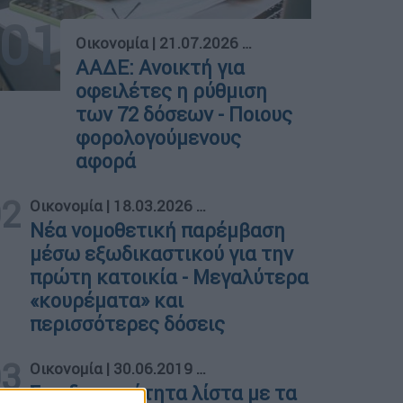
01
Οικονομία
|
21.07.2026 04:00
ΑΑΔΕ: Ανοικτή για
οφειλέτες η ρύθμιση
των 72 δόσεων - Ποιους
φορολογούμενους
αφορά
02
Οικονομία
|
18.03.2026 19:52
Νέα νομοθετική παρέμβαση
μέσω εξωδικαστικού για την
πρώτη κατοικία - Μεγαλύτερα
«κουρέματα» και
περισσότερες δόσεις
03
Οικονομία
|
30.06.2019 15:01
Στη δημοσιότητα λίστα με τα