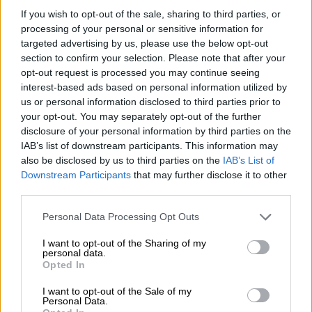
Β' Παγκόσμιος Πόλεμος
πλημμύρα
If you wish to opt-out of the sale, sharing to third parties, or
processing of your personal or sensitive information for
εκκένωση
νηπιαγωγείο
targeted advertising by us, please use the below opt-out
section to confirm your selection. Please note that after your
opt-out request is processed you may continue seeing
interest-based ads based on personal information utilized by
us or personal information disclosed to third parties prior to
your opt-out. You may separately opt-out of the further
disclosure of your personal information by third parties on the
IAB’s list of downstream participants. This information may
also be disclosed by us to third parties on the
IAB’s List of
Downstream Participants
that may further disclose it to other
third parties.
Please note that this website/app uses one or more Google
Personal Data Processing Opt Outs
services and may gather and store information including but
not limited to your visit or usage behaviour. You may click to
I want to opt-out of the Sharing of my
personal data.
grant or deny consent to Google and its third-party tags to
Opted In
use your data for below specified purposes in below Google
consent section.
I want to opt-out of the Sale of my
Personal Data.
POPULAR VIDEOS