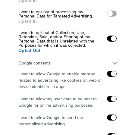
Opted In
I want to opt-out of processing my
Personal Data for Targeted Advertising.
Opted In
Ώρα Ελλάδος...
|
10.08.2026 08:39
I want to opt-out of Collection, Use,
Ηλεία: Φωτιά τώρα στο χωριό Μουζάκι
Retention, Sale, and/or Sharing of my
Personal Data that Is Unrelated with the
– Κοντά στην είσοδο του χωριού οι
Purposes for which it was collected.
Opted Out
φλόγες
Google consents
I want to allow Google to enable storage
Ώρα Ελλάδος...
|
10.08.2026 12:18
related to advertising like cookies on web or
device identifiers in apps.
Ώρα Ελλάδος 10/08/2026
I want to allow my user data to be sent to
Google for online advertising purposes.
Κεντρικό...
|
09.08.2026 20:50
I want to allow Google to send me
Κεντρικό δελτίο ειδήσεων 09/08/2026
personalized advertising.