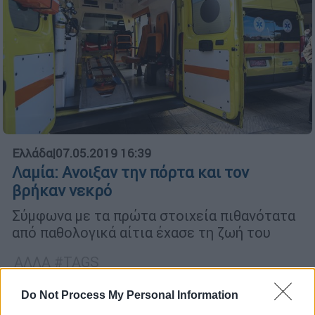
Ελλάδα
|
07.05.2019 16:39
Λαμία: Ανοιξαν την πόρτα και τον
βρήκαν νεκρό
Σύμφωνα με τα πρώτα στοιχεία πιθανότατα
από παθολογικά αίτια έχασε τη ζωή του
ΑΛΛΑ #TAGS
28η Οκτωβρίου
Λαμία
Γερμανία
Do Not Process My Personal Information