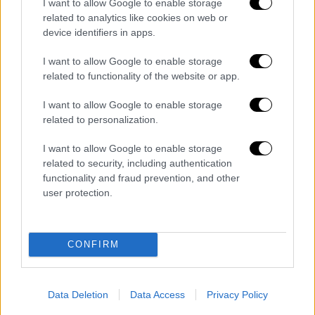
I want to allow Google to enable storage
related to analytics like cookies on web or
device identifiers in apps.
Ώρα Ελλάδος...
|
10.08.2026 10:49
I want to allow Google to enable storage
Πολιτική αντιπαράθεση
related to functionality of the website or app.
Σταμάτης,Αναστασίου και Λαλιώτου
I want to allow Google to enable storage
related to personalization.
I want to allow Google to enable storage
related to security, including authentication
Ώρα Ελλάδος...
|
10.08.2026 10:20
functionality and fraud prevention, and other
user protection.
Σ.Καλεντερίδης: «Δεν γίνεται συμφωνία
φιλίας με casus belli»
CONFIRM
ΑΥΤΟ ΤΟ ΔΙΑΒΑΣΕΣ;
Data Deletion
Data Access
Privacy Policy