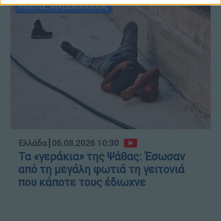
Κώστας Ασημακόπουλος
Ελλάδα
┋
06.08.2026 10:30
Τα «γεράκια» της Ψάθας: Έσωσαν
από τη μεγάλη φωτιά τη γειτονιά
που κάποτε τους έδιωχνε