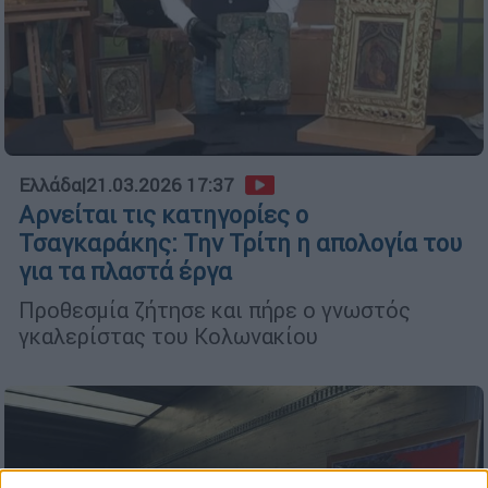
Ελλάδα
|
21.03.2026 17:37
Αρνείται τις κατηγορίες ο
Τσαγκαράκης: Την Τρίτη η απολογία του
για τα πλαστά έργα
Προθεσμία ζήτησε και πήρε ο γνωστός
γκαλερίστας του Κολωνακίου