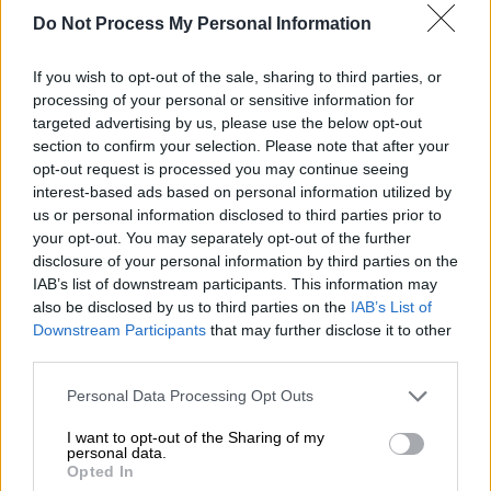
Do Not Process My Personal Information
If you wish to opt-out of the sale, sharing to third parties, or
processing of your personal or sensitive information for
targeted advertising by us, please use the below opt-out
section to confirm your selection. Please note that after your
opt-out request is processed you may continue seeing
interest-based ads based on personal information utilized by
us or personal information disclosed to third parties prior to
your opt-out. You may separately opt-out of the further
Ελλάδα
|
21.03.2026 08:06
disclosure of your personal information by third parties on the
Στον ανακριτή σήμερα ο ιδιοκτήτης της
IAB’s list of downstream participants. This information may
γκαλερί στο Κολωνάκι: Το Ευαγγέλιο και
also be disclosed by us to third parties on the
IAB’s List of
Downstream Participants
that may further disclose it to other
οι 400 πίνακες
third parties.
Ένα Ευαγγέλιο του 1700 που ανάρτησε ο
Please note that this website/app uses one or more Google
Personal Data Processing Opt Outs
ιδιοκτήτης στα κοινωνικά δίκτυα, στάθηκε η
services and may gather and store information including but
αφορμή για να γίνει έφοδος των Αρχών σε
not limited to your visit or usage behaviour. You may click to
I want to opt-out of the Sharing of my
δύο αποθήκες του
personal data.
grant or deny consent to Google and its third-party tags to
Opted In
use your data for below specified purposes in below Google