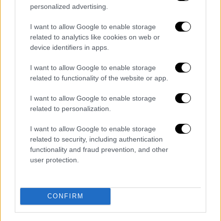
Οι ισχυρισμοί της κατηγορουμένης
personalized advertising.
προκάλεσαν συχνά την παρέμβαση της έδρας
I want to allow Google to enable storage
related to analytics like cookies on web or
device identifiers in apps.
I want to allow Google to enable storage
related to functionality of the website or app.
I want to allow Google to enable storage
related to personalization.
I want to allow Google to enable storage
related to security, including authentication
functionality and fraud prevention, and other
user protection.
Ελλάδα
|
17.02.2026 13:10
CONFIRM
Ποινική δίωξη για την τραγουδίστρια