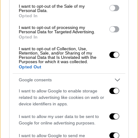
consent section.
I want to opt-out of the Sale of my
Personal Data.
Opted In
I want to opt-out of processing my
Personal Data for Targeted Advertising.
Opted In
I want to opt-out of Collection, Use,
Retention, Sale, and/or Sharing of my
Personal Data that Is Unrelated with the
Purposes for which it was collected.
Opted Out
Google consents
I want to allow Google to enable storage
related to advertising like cookies on web or
Ελλάδα
|
19.02.2026 15:11
device identifiers in apps.
Φυλάκιση 20 μηνών εξαγοράσιμη στην
I want to allow my user data to be sent to
τραγουδίστρια που έπεσε πάνω σε 5
Google for online advertising purposes.
οχήματα στο Κολωνάκι - Τι ισχυρίστηκε
I want to allow Google to send me