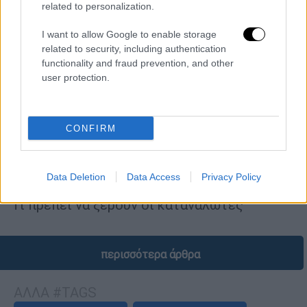
related to personalization.
I want to allow Google to enable storage
related to security, including authentication
functionality and fraud prevention, and other
user protection.
CONFIRM
Ελλάδα
|
05.06.2026 01:00
Πότε ξεκινούν οι θερινές εκπτώσεις -
Data Deletion
Data Access
Privacy Policy
Πόσο θα κρατήσουν
Τι πρέπει να ξέρουν οι καταναλωτές
περισσότερα άρθρα
ΑΛΛΑ #TAGS