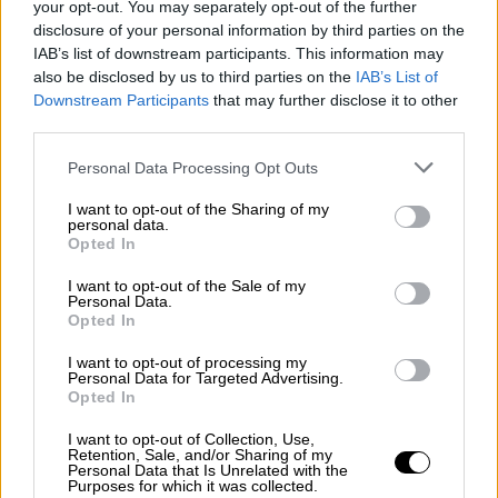
your opt-out. You may separately opt-out of the further
disclosure of your personal information by third parties on the
Οικονομία
|
16.06.2026 20:13
IAB’s list of downstream participants. This information may
Οικονομική «ένεση» στο Ιράν: Ο Τραμπ
also be disclosed by us to third parties on the
IAB’s List of
Downstream Participants
that may further disclose it to other
ανοίγει την κάνουλα του πετρελαίου για
third parties.
την Τεχεράνη
Please note that this website/app uses one or more Google
Personal Data Processing Opt Outs
Άμεση άρση των περιορισμών στις
services and may gather and store information including but
εξαγωγές ιρανικού πετρελαίου προβλέπει η
not limited to your visit or usage behaviour. You may click to
I want to opt-out of the Sharing of my
συμφωνία σύμφωνα με τη Wall Street Journal
personal data.
grant or deny consent to Google and its third-party tags to
Opted In
use your data for below specified purposes in below Google
consent section.
I want to opt-out of the Sale of my
Personal Data.
Opted In
I want to opt-out of processing my
Personal Data for Targeted Advertising.
Opted In
I want to opt-out of Collection, Use,
Retention, Sale, and/or Sharing of my
Personal Data that Is Unrelated with the
Purposes for which it was collected.