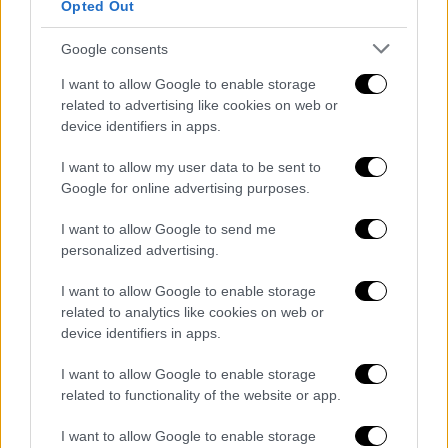
Opted Out
Google consents
I want to allow Google to enable storage
related to advertising like cookies on web or
Οικονομία
|
07.06.2026 17:39
device identifiers in apps.
Εκατό ημέρες πολέμου στη Μέση
I want to allow my user data to be sent to
Ανατολή: Πώς επηρέασε αγορές και
Google for online advertising purposes.
οικονομίες
I want to allow Google to send me
Ο πόλεμος συνεχίζει να προκαλεί σημαντική
personalized advertising.
μεταβλητότητα σε όλες τις κατηγορίες
assets
I want to allow Google to enable storage
related to analytics like cookies on web or
device identifiers in apps.
I want to allow Google to enable storage
related to functionality of the website or app.
I want to allow Google to enable storage