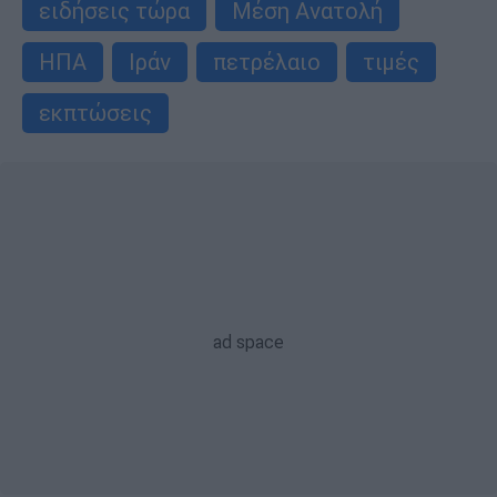
ειδήσεις τώρα
Μέση Ανατολή
ΗΠΑ
Ιράν
πετρέλαιο
τιμές
εκπτώσεις