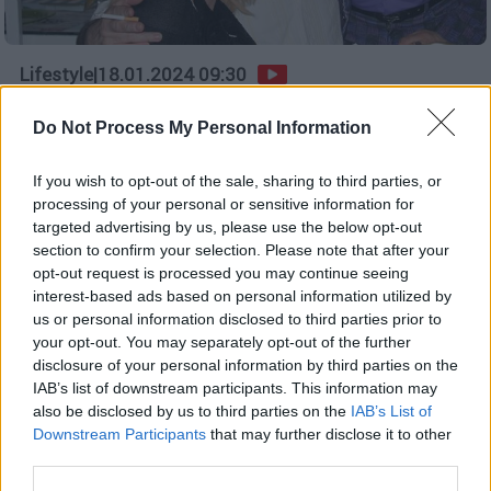
Lifestyle
|
18.01.2024 09:30
Σπύρος Μπιμπίλας για Γιώργο Λαμπάτο:
Do Not Process My Personal Information
«Δεν είχε ενημερώσει κανέναν επίσημο
φορέα»
If you wish to opt-out of the sale, sharing to third parties, or
Οι δύσκολες στιγμές του ηθοποιού, ζει σ'
processing of your personal or sensitive information for
ένα υπόγειο 15 τετραγωνικών με 220 ευρώ
targeted advertising by us, please use the below opt-out
το μήνα εισόδημα
section to confirm your selection. Please note that after your
opt-out request is processed you may continue seeing
interest-based ads based on personal information utilized by
us or personal information disclosed to third parties prior to
your opt-out. You may separately opt-out of the further
disclosure of your personal information by third parties on the
IAB’s list of downstream participants. This information may
also be disclosed by us to third parties on the
IAB’s List of
Downstream Participants
that may further disclose it to other
third parties.