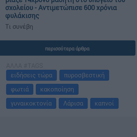
σχολείου - Αντιμετώπισε 600 χρόνια
φυλάκισης
Τι συνέβη
περισσότερα άρθρα
ΑΛΛΑ #TAGS
ειδήσεις τώρα
πυροσβεστική
φωτιά
κακοποίηση
γυναικοκτονία
Λάρισα
καπνοί