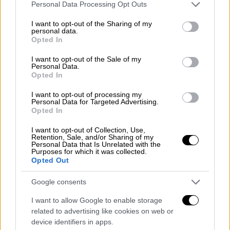
Please note that this website/app uses one or more Google
Personal Data Processing Opt Outs
services and may gather and store information including but
not limited to your visit or usage behaviour. You may click to
I want to opt-out of the Sharing of my
personal data.
grant or deny consent to Google and its third-party tags to
Opted In
use your data for below specified purposes in below Google
consent section.
I want to opt-out of the Sale of my
Personal Data.
Opted In
Ελλάδα
|
13.01.2024 18:37
Τραγωδία στην Αμαλιάδα: Εντοπίστηκε
I want to opt-out of processing my
Personal Data for Targeted Advertising.
νεκρός άνδρας σε υπόγειο - Τι εξετάζει
Opted In
η αστυνομία
I want to opt-out of Collection, Use,
Τραγωδία στην Αμαλιάδα καθώς
Retention, Sale, and/or Sharing of my
Personal Data that Is Unrelated with the
εντοπίστηκε πτώμα ενός άνδρα περίπου 50
Purposes for which it was collected.
ετών
Opted Out
Google consents
I want to allow Google to enable storage
related to advertising like cookies on web or
device identifiers in apps.