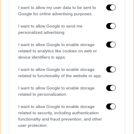
I want to allow my user data to be sent to
Google for online advertising purposes.
I want to allow Google to send me
personalized advertising.
I want to allow Google to enable storage
related to analytics like cookies on web or
device identifiers in apps.
I want to allow Google to enable storage
Κόσμος
|
09.01.2024 07:55
related to functionality of the website or app.
Ένα ακόμα καλά φυλαγμένο μυστικό των
Κινέζων: η πόλη κάτω από το Πεκίνο
I want to allow Google to enable storage
όπου ζουν χιλιάδες άνθρωποι – Πώς
related to personalization.
ανοίχτηκαν με τα νύχια εκατοντάδες
I want to allow Google to enable storage
στοές
related to security, including authentication
Στο Πεκίνο, περίπου 300.000 πολίτες
functionality and fraud prevention, and other
user protection.
έσκαψαν κυριολεκτικά με τα δάχτυλα και