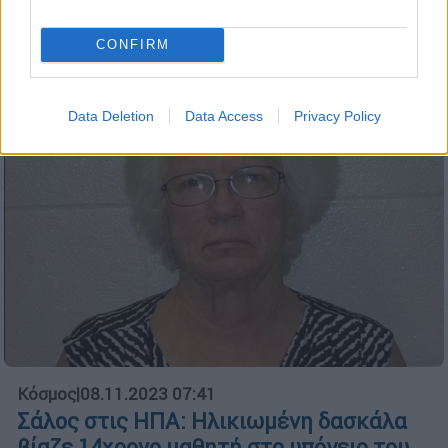
εκτέλεσαν τις διαταγές του προέδρου Μάο!
Ας έκαναν διαφορετικά…
CONFIRM
Data Deletion
Data Access
Privacy Policy
Κόσμος
|
08.11.2023 07:41
Σάλος στις ΗΠΑ: Ηλικιωμένη δασκάλα
βίαζε 14χρονο μαθητή στο υπόγειο του