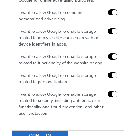
Google for online advertising purposes.
I want to allow Google to send me
personalized advertising.
I want to allow Google to enable storage
related to analytics like cookies on web or
device identifiers in apps.
I want to allow Google to enable storage
Ιστορία
|
02.07.2022 07:55
related to functionality of the website or app.
Οι απίθανες ιδιορρυθμίες 7 διάσημων
ανδρών της Ιστορίας – Ο ερωτικός
I want to allow Google to enable storage
Μουσολίνι, ο sex maniac Εδουάρδος και
related to personalization.
ο παμφάγος Δαρβίνος
I want to allow Google to enable storage
Ο καθένας τους ήταν μια ξεχωριστή
related to security, including authentication
functionality and fraud prevention, and other
προσωπικότητα που καταχωρήθηκε στην
user protection.
Ιστορία, άλλος στους κακούς, άλλος στους
καλούς αυτού του κόσμου… Όλοι τους είχαν
κι από μια ξεχωριστή συνήθεια, που τη
CONFIRM