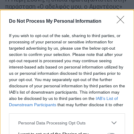
παράσταση «Ο αδελφός μου, ο Αμαντέους»
του Μηνά Βιντιάδη, μας μιλά για το θέατρο,
τη γυναίκα, την πολιτική, αλλά και για τον
Do Not Process My Personal Information
«Έρωτα Φυγά»
If you wish to opt-out of the sale, sharing to third parties, or
processing of your personal or sensitive information for
targeted advertising by us, please use the below opt-out
section to confirm your selection. Please note that after your
opt-out request is processed you may continue seeing
interest-based ads based on personal information utilized by
us or personal information disclosed to third parties prior to
your opt-out. You may separately opt-out of the further
disclosure of your personal information by third parties on the
IAB’s list of downstream participants. This information may
also be disclosed by us to third parties on the
IAB’s List of
Downstream Participants
that may further disclose it to other
third parties.
Please note that this website/app uses one or more Google
Personal Data Processing Opt Outs
services and may gather and store information including but