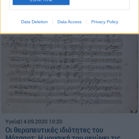
διαβάζεις και λες: Ψέματααα!
Data Deletion
Data Access
Privacy Policy
Υγεία
|
14.09.2020 10:20
Οι θεραπευτικές ιδιότητες του
Μότσαρτ: Η μουσική του μειώνει τις