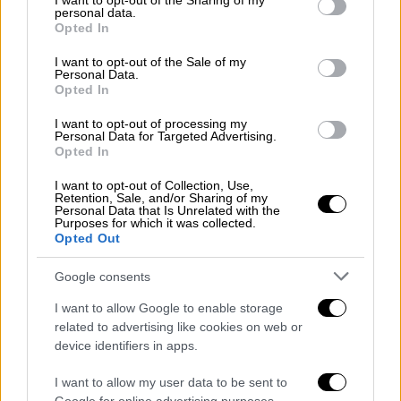
not limited to your visit or usage behaviour. You may click to
I want to opt-out of the Sharing of my
Μουσική
|
03.12.2022 12:12
personal data.
grant or deny consent to Google and its third-party tags to
Opted In
Μέγαρο Μουσικής Αθηνών: Η παιδική
use your data for below specified purposes in below Google
χορωδία Μότσαρτ της Βιέννης για
consent section.
I want to opt-out of the Sale of my
Personal Data.
πρώτη φορά στην Ελλάδα
Opted In
Το ρεπερτόριο της Παιδικής Χορωδίας
I want to opt-out of processing my
Μότσαρτ της Βιέννης είναι ευρύ.
Personal Data for Targeted Advertising.
Opted In
Περιλαμβάνει κλασικές χορωδιακές
συνθέσεις, ενώ εμπλουτίζεται διαρκώς με
I want to opt-out of Collection, Use,
έργα σύγχρονων συνθετών, τα οποία
Retention, Sale, and/or Sharing of my
Personal Data that Is Unrelated with the
προβάλλει συστηματικά μέσα από τις
Purposes for which it was collected.
Opted Out
συναυλίες της
Google consents
I want to allow Google to enable storage
related to advertising like cookies on web or
device identifiers in apps.
I want to allow my user data to be sent to