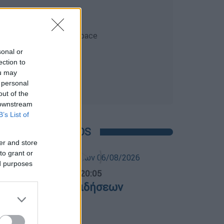
sonal or
ection to
ou may
 personal
out of the
 downstream
B’s List of
POPULAR VIDEOS
er and store
to grant or
ed purposes
ντρικό...
|
06.08.2026 20:05
εντρικό δελτίο ειδήσεων
6/08/2026