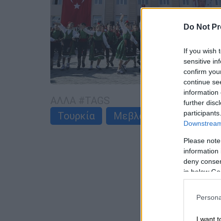
Do Not Pr
If you wish 
sensitive in
confirm you
continue se
information 
ΑΛΛΑ #TAGS
further disc
participants
Τουρκία
Μεβλούτ Τσαβούσογλο
Downstream 
Please note
information 
deny consent
in below Go
Persona
I want t