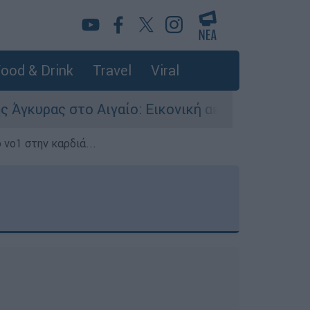
ood & Drink
Travel
Viral
ς στο Αιγαίο: Εικονική αερομαχία ανάμεσα σε ε
 νο1 στην καρδιά...