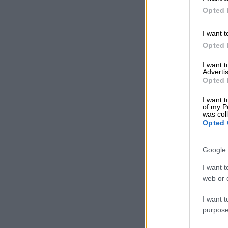
Opted 
I want t
Opted 
I want 
Advertis
Opted 
I want t
of my P
was col
Opted 
Google 
I want t
web or d
I want t
purpose