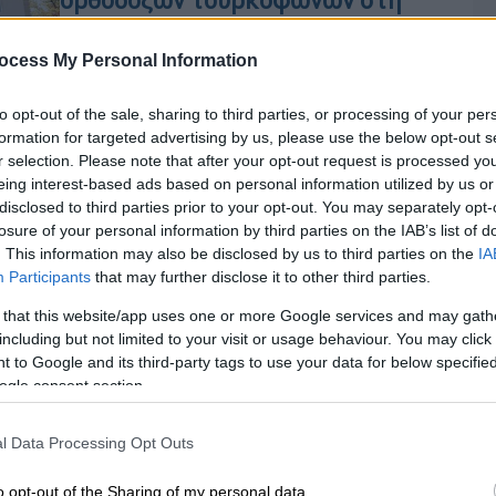
ορθόδοξων τουρκόφωνων στη
Μολδαβία
ocess My Personal Information
Πώς οι Τούρκοι εκμεταλλεύονται
κάθε ευκαιρία που παρουσιάζεται για
to opt-out of the sale, sharing to third parties, or processing of your per
να ενισχύσουν τους τουρκόφωνους
formation for targeted advertising by us, please use the below opt-out s
ορθοδόξους που αγαπούν Ρωσία και
r selection. Please note that after your opt-out request is processed y
Ελλάδα
eing interest-based ads based on personal information utilized by us or
disclosed to third parties prior to your opt-out. You may separately opt-
losure of your personal information by third parties on the IAB’s list of
. This information may also be disclosed by us to third parties on the
IA
υ
Γκαγκαούζοι
Μολδαβία
Participants
that may further disclose it to other third parties.
 that this website/app uses one or more Google services and may gath
including but not limited to your visit or usage behaviour. You may click 
 to Google and its third-party tags to use your data for below specifi
Κε
ogle consent section.
Κ
0
l Data Processing Opt Outs
o opt-out of the Sharing of my personal data.