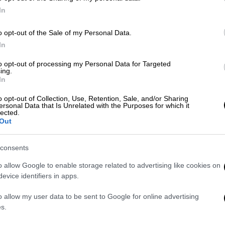
In
Κε
o opt-out of the Sale of my Personal Data.
Κ
In
0
to opt-out of processing my Personal Data for Targeted
ing.
In
o opt-out of Collection, Use, Retention, Sale, and/or Sharing
ersonal Data that Is Unrelated with the Purposes for which it
Ώρ
lected.
Ό
Out
ε
consents
o allow Google to enable storage related to advertising like cookies on
evice identifiers in apps.
ΑΠ
o allow my user data to be sent to Google for online advertising
Δ
s.
δ