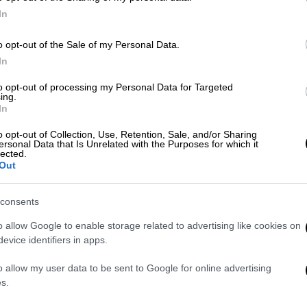
κάντα
Κε
In
Κ
o opt-out of the Sale of my Personal Data.
0
In
to opt-out of processing my Personal Data for Targeted
ing.
In
Με
Μ
o opt-out of Collection, Use, Retention, Sale, and/or Sharing
ersonal Data that Is Unrelated with the Purposes for which it
0
lected.
Out
consents
o allow Google to enable storage related to advertising like cookies on
ΑΠ
evice identifiers in apps.
Κ
σ
o allow my user data to be sent to Google for online advertising
π
s.