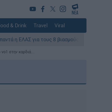
ood & Drink
Travel
Viral
η ΕΛΑΣ για τους 8 βιασμούς τουριστριών - «Μόν
 νο1 στην καρδιά...