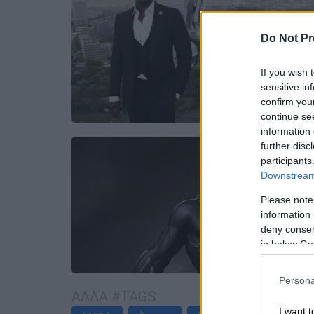
Do Not Pr
If you wish 
sensitive in
confirm you
continue se
information 
further disc
participants
Downstream 
Please note
information 
deny consent
in below Go
Persona
ΑΛΛΑ #TAGS
I want t