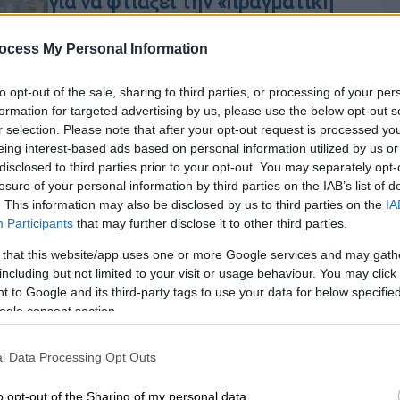
για να φτιάξει την «πραγματική
Wakanda»
ocess My Personal Information
O Άκον έχει ήδη εξασφαλίσει το ένα
τρίτο των 6 δισεκατομμυρίων
to opt-out of the sale, sharing to third parties, or processing of your per
δολαρίων που χρειάζεται για να
formation for targeted advertising by us, please use the below opt-out s
αρχίσει να χτίζει την πόλη του
r selection. Please note that after your opt-out request is processed y
Μαύρου Πάνθηρα
eing interest-based ads based on personal information utilized by us or
disclosed to third parties prior to your opt-out. You may separately opt-
Κόσμος
|
19.12.2019 16:53
losure of your personal information by third parties on the IAB’s list of
. This information may also be disclosed by us to third parties on the
IA
Απίστευτη γκάφα των
Participants
that may further disclose it to other third parties.
Αμερικανών: Οι ΗΠΑ «επενδύουν»
στη Γουακάντα
 that this website/app uses one or more Google services and may gath
including but not limited to your visit or usage behaviour. You may click 
Φυσικά, μόνο θυμηδία θα μπορούσε να
 to Google and its third-party tags to use your data for below specifi
Ώρ
προκαλέσει η αναγραφή του
ogle consent section.
φανταστικού βασιλείου
Ώ
l Data Processing Opt Outs
o opt-out of the Sharing of my personal data.