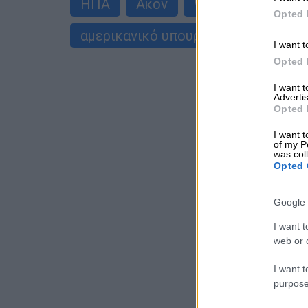
ΗΠΑ
Άκον
Wakanda
Γουα
Opted 
αμερικανικό υπουργείο Γεωργίας
I want t
Opted 
I want 
Advertis
Opted 
I want t
of my P
was col
Opted 
Google 
I want t
web or d
I want t
purpose