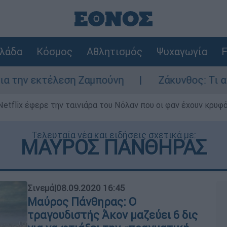
λάδα
Κόσμος
Αθλητισμός
Ψυχαγωγία
F
 εκτέλεση Ζαμπούνη
Ζάκυνθος: Τι απαντά 
Netflix έφερε την ταινιάρα του Νόλαν που οι φαν έχουν κρυφό
Τελευταία νέα και ειδήσεις σχετικά με:
ΜΑΥΡΟΣ ΠΑΝΘΗΡΑΣ
Σινεμά
|
08.09.2020 16:45
Μαύρος Πάνθηρας: Ο
τραγουδιστής Άκον μαζεύει 6 δις