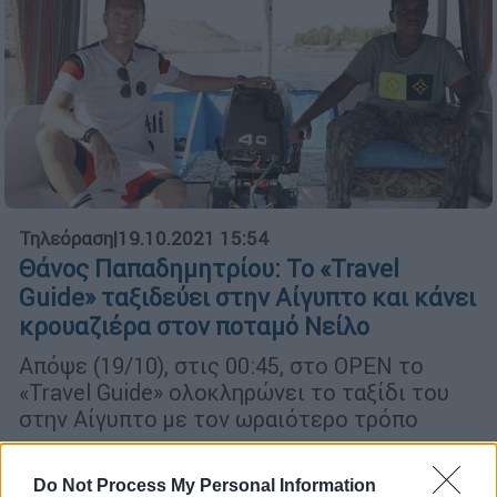
Τηλεόραση
|
19.10.2021 15:54
Θάνος Παπαδημητρίου: Το «Travel
Guide» ταξιδεύει στην Αίγυπτο και κάνει
κρουαζιέρα στον ποταμό Νείλο
Απόψε (19/10), στις 00:45, στο OPEN το
«Travel Guide» ολοκληρώνει το ταξίδι του
στην Αίγυπτο με τον ωραιότερο τρόπο
Do Not Process My Personal Information