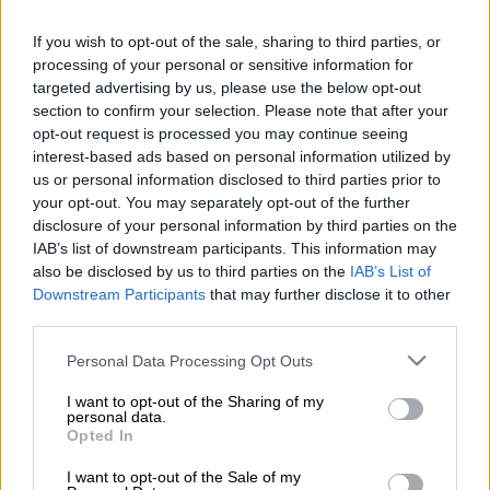
If you wish to opt-out of the sale, sharing to third parties, or
processing of your personal or sensitive information for
targeted advertising by us, please use the below opt-out
section to confirm your selection. Please note that after your
opt-out request is processed you may continue seeing
interest-based ads based on personal information utilized by
us or personal information disclosed to third parties prior to
your opt-out. You may separately opt-out of the further
disclosure of your personal information by third parties on the
IAB’s list of downstream participants. This information may
Τηλεόραση
|
13.12.2019 14:03
also be disclosed by us to third parties on the
IAB’s List of
Πρεμιέρα για το «Travel Guide» με τον
Downstream Participants
that may further disclose it to other
Θάνο Παπαδημητρίου στο OPEN
third parties.
Αυτή την Κυριακή 15 Δεκεμβρίου, το «Travel
Please note that this website/app uses one or more Google
Personal Data Processing Opt Outs
Guide» στη 01:15 στο Ανοιχτό Κανάλι
services and may gather and store information including but
not limited to your visit or usage behaviour. You may click to
I want to opt-out of the Sharing of my
personal data.
ΑΛΛΑ #TAGS
grant or deny consent to Google and its third-party tags to
Opted In
use your data for below specified purposes in below Google
Travel Guide
Νείλος
OPEN
consent section.
I want to opt-out of the Sale of my