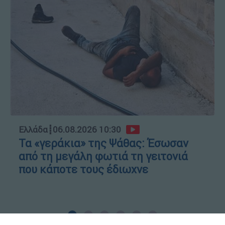
Ελλάδα
┋
06.08.2026 10:30
Τα «γεράκια» της Ψάθας: Έσωσαν
από τη μεγάλη φωτιά τη γειτονιά
που κάποτε τους έδιωχνε