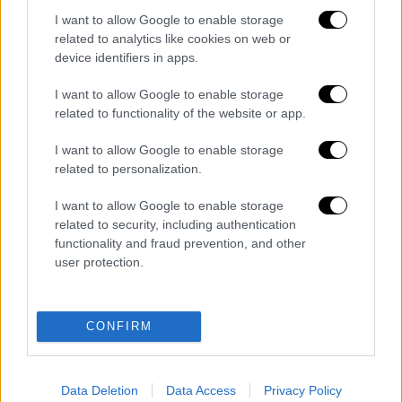
I want to allow Google to enable storage
related to analytics like cookies on web or
Ώρα Ελλάδος...
|
07.08.2026 08:28
device identifiers in apps.
Τουρκία: Υπερπτήσεις πάνω από
I want to allow Google to enable storage
ελληνικά νησιά και παραβιάσεις
related to functionality of the website or app.
I want to allow Google to enable storage
related to personalization.
Ώρα Ελλάδος...
|
07.08.2026 09:59
I want to allow Google to enable storage
Ώρα Ελλάδος 07/08/2026
related to security, including authentication
functionality and fraud prevention, and other
user protection.
Κεντρικό...
|
07.08.2026 19:53
Κεντρικό δελτίο ειδήσεων 07/08/2026
CONFIRM
Data Deletion
Data Access
Privacy Policy