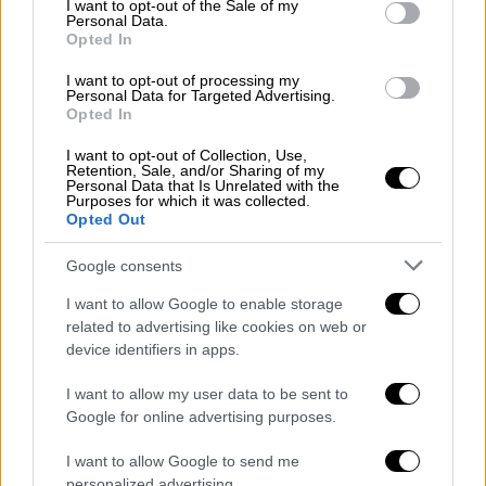
I want to opt-out of the Sale of my
Personal Data.
Opted In
Ελλάδα
|
07.02.2020 12:53
Κοζάνη: Ετοιμάζουν «θερμή» υποδοχή σε
I want to opt-out of processing my
Personal Data for Targeted Advertising.
Χατζηδάκη, Γεωργιάδη, Στάσση
Opted In
Σε αναβρασμό η «ενεργειακή καρδιά» της
I want to opt-out of Collection, Use,
χώρας αναμένει τις κυβερνητικές
Retention, Sale, and/or Sharing of my
Personal Data that Is Unrelated with the
ανακοινώσεις για την επόμενη μέρα στην
Purposes for which it was collected.
περιοχή μετά την απολιγνιτοποίηση
Opted Out
Google consents
I want to allow Google to enable storage
related to advertising like cookies on web or
device identifiers in apps.
I want to allow my user data to be sent to
Google for online advertising purposes.
I want to allow Google to send me
personalized advertising.