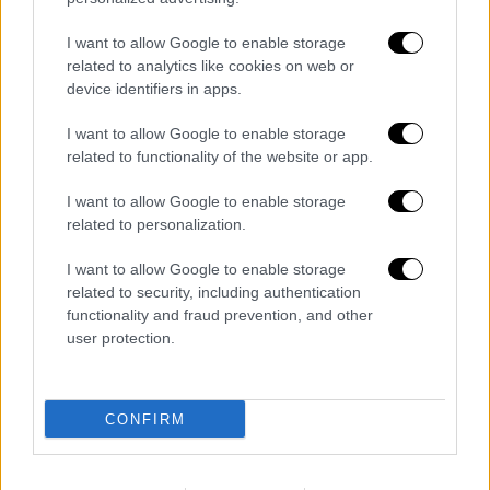
I want to allow Google to enable storage
related to analytics like cookies on web or
device identifiers in apps.
Οικονομία
|
22.08.2019 16:57
I want to allow Google to enable storage
Γιώργος Στάσσης για ΔΕΗ: Ξεπερνά τα
related to functionality of the website or app.
800 εκατ. το ταμειακό πρόβλημα
I want to allow Google to enable storage
Ο νέος πρόεδρος και διευθύνων σύμβουλος,
related to personalization.
Γιώργος Στάσσης, τόνισε ότι βασικός
στόχος είναι να γυρίσει σε αναπτυξιακή
I want to allow Google to enable storage
τροχιά η ΔΕΗ
related to security, including authentication
functionality and fraud prevention, and other
user protection.
CONFIRM