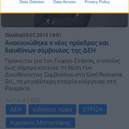
Data Deletion
Data Access
Privacy Policy
Ελλάδα
|
29.07.2019 19:51
Ανακοινώθηκε ο νέος πρόεδρος και
διευθύνων σύμβουλος της ΔΕΗ
Πρόκειται για τον Γιώργο Στάσση, ο οποίος
έως σήμερα κατείχε τη θέση του
Διευθύνοντος Συμβούλου στη Εnel Romania
SrL, τη μεγαλύτερη εταιρία ενέργειας στη
Ρουμανία
ΑΛΛΑ #TAGS
ΔΕΗ
ειδήσεις τώρα
ΣΥΡΙΖΑ
Κυριάκος Μητσοτάκης