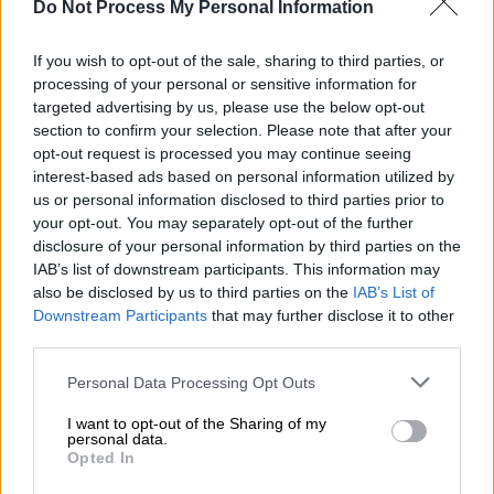
κεφαλαίου από τη Γενική Συνέλευση –
Do Not Process My Personal Information
Εγκρίθηκε και η πώληση του 49% του
If you wish to opt-out of the sale, sharing to third parties, or
ΔΕΔΔΗΕ
processing of your personal or sensitive information for
Στο πλαίσιο της Γ.Σ., η διοίκηση της
targeted advertising by us, please use the below opt-out
εταιρείας χαρακτήρισε ως ανεπανάληπτη
section to confirm your selection. Please note that after your
opt-out request is processed you may continue seeing
ευκαιρία την τρέχουσα συγκυρία
interest-based ads based on personal information utilized by
us or personal information disclosed to third parties prior to
your opt-out. You may separately opt-out of the further
disclosure of your personal information by third parties on the
IAB’s list of downstream participants. This information may
also be disclosed by us to third parties on the
IAB’s List of
Downstream Participants
that may further disclose it to other
third parties.
Please note that this website/app uses one or more Google
Personal Data Processing Opt Outs
services and may gather and store information including but
not limited to your visit or usage behaviour. You may click to
I want to opt-out of the Sharing of my
personal data.
grant or deny consent to Google and its third-party tags to
Opted In
use your data for below specified purposes in below Google
consent section.