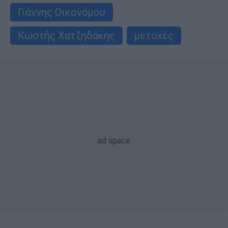
Γιάννης Οικονόμου
Κωστής Χατζηδάκης
μετοχές