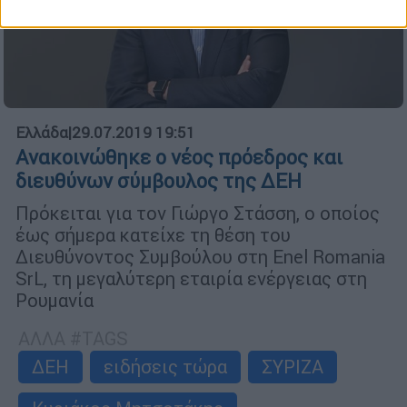
Ελλάδα
|
29.07.2019 19:51
Ανακοινώθηκε ο νέος πρόεδρος και
διευθύνων σύμβουλος της ΔΕΗ
Πρόκειται για τον Γιώργο Στάσση, ο οποίος
έως σήμερα κατείχε τη θέση του
Διευθύνοντος Συμβούλου στη Εnel Romania
SrL, τη μεγαλύτερη εταιρία ενέργειας στη
Ρουμανία
ΑΛΛΑ #TAGS
ΔΕΗ
ειδήσεις τώρα
ΣΥΡΙΖΑ