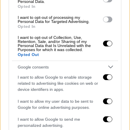
Personal Data.
Opted In
I want to opt-out of processing my
Ελλάδα
|
07.02.2020 12:53
Personal Data for Targeted Advertising.
Κοζάνη: Ετοιμάζουν «θερμή» υποδοχή σε
Opted In
Χατζηδάκη, Γεωργιάδη, Στάσση
I want to opt-out of Collection, Use,
Retention, Sale, and/or Sharing of my
Σε αναβρασμό η «ενεργειακή καρδιά» της
Personal Data that Is Unrelated with the
Purposes for which it was collected.
χώρας αναμένει τις κυβερνητικές
Opted Out
ανακοινώσεις για την επόμενη μέρα στην
περιοχή μετά την απολιγνιτοποίηση
Google consents
I want to allow Google to enable storage
related to advertising like cookies on web or
device identifiers in apps.
I want to allow my user data to be sent to
Google for online advertising purposes.
I want to allow Google to send me
personalized advertising.