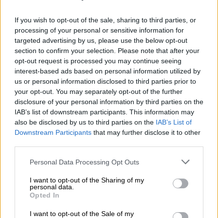
ΔΕΗ: «Πράσινο» στην αύξηση μετοχικού
κεφαλαίου από τη Γενική Συνέλευση –
If you wish to opt-out of the sale, sharing to third parties, or
Εγκρίθηκε και η πώληση του 49% του
processing of your personal or sensitive information for
ΔΕΔΔΗΕ
targeted advertising by us, please use the below opt-out
section to confirm your selection. Please note that after your
Στο πλαίσιο της Γ.Σ., η διοίκηση της
opt-out request is processed you may continue seeing
εταιρείας χαρακτήρισε ως ανεπανάληπτη
interest-based ads based on personal information utilized by
ευκαιρία την τρέχουσα συγκυρία
us or personal information disclosed to third parties prior to
your opt-out. You may separately opt-out of the further
disclosure of your personal information by third parties on the
IAB’s list of downstream participants. This information may
also be disclosed by us to third parties on the
IAB’s List of
Downstream Participants
that may further disclose it to other
third parties.
Please note that this website/app uses one or more Google
Personal Data Processing Opt Outs
services and may gather and store information including but
not limited to your visit or usage behaviour. You may click to
I want to opt-out of the Sharing of my
personal data.
grant or deny consent to Google and its third-party tags to
Opted In
use your data for below specified purposes in below Google
consent section.
I want to opt-out of the Sale of my