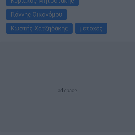
Κυριάκος Μητσοτάκης
Γιάννης Οικονόμου
Κωστής Χατζηδάκης
μετοχές