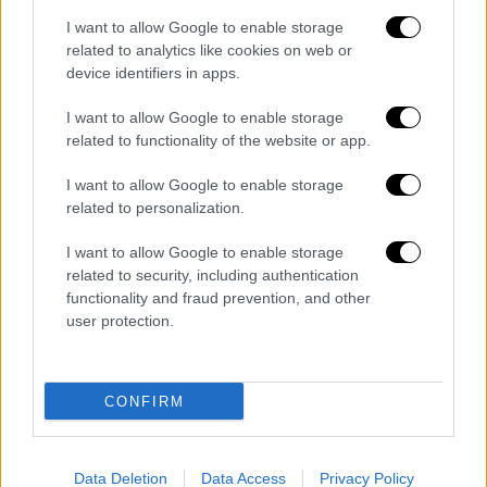
I want to allow Google to enable storage
related to analytics like cookies on web or
device identifiers in apps.
I want to allow Google to enable storage
Οικονομία
|
22.08.2019 16:57
related to functionality of the website or app.
Γιώργος Στάσσης για ΔΕΗ: Ξεπερνά τα
I want to allow Google to enable storage
800 εκατ. το ταμειακό πρόβλημα
related to personalization.
Ο νέος πρόεδρος και διευθύνων σύμβουλος,
I want to allow Google to enable storage
Γιώργος Στάσσης, τόνισε ότι βασικός
related to security, including authentication
στόχος είναι να γυρίσει σε αναπτυξιακή
functionality and fraud prevention, and other
τροχιά η ΔΕΗ
user protection.
CONFIRM
Data Deletion
Data Access
Privacy Policy