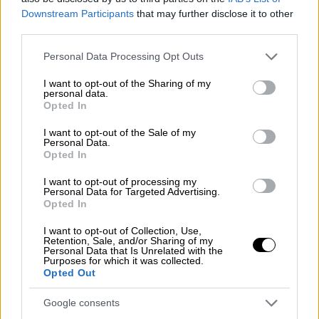
Δοξιάδη και τη διαγραφή Σαμαρά.
Downstream Participants
that may further disclose it to other
third parties.
Please note that this website/app uses one or more Google
Personal Data Processing Opt Outs
services and may gather and store information including but
not limited to your visit or usage behaviour. You may click to
I want to opt-out of the Sharing of my
personal data.
grant or deny consent to Google and its third-party tags to
Opted In
use your data for below specified purposes in below Google
consent section.
I want to opt-out of the Sale of my
Personal Data.
Opted In
I want to opt-out of processing my
Personal Data for Targeted Advertising.
Opted In
I want to opt-out of Collection, Use,
Retention, Sale, and/or Sharing of my
Personal Data that Is Unrelated with the
Purposes for which it was collected.
Πολιτικό Παρασκήνιο
|
10.03.2025 05:15
Opted Out
Οι «Σαμαρικοί» που το έπαιξαν δίπορτο
Google consents
Παρά την «γραμμή» του Μαξίμου ο Σαμαράς