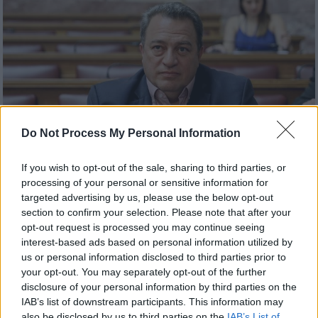
Do Not Process My Personal Information
If you wish to opt-out of the sale, sharing to third parties, or
processing of your personal or sensitive information for
targeted advertising by us, please use the below opt-out
Πολιτική
|
29.03.2025 14:23
section to confirm your selection. Please note that after your
opt-out request is processed you may continue seeing
Αιχμές Στυλιανίδη: Δεν διαγράφεις έναν
interest-based ads based on personal information utilized by
πρώην πρωθυπουργό, πρόβλημα για την
us or personal information disclosed to third parties prior to
κυβέρνηση το θέμα Τσάφου
your opt-out. You may separately opt-out of the further
disclosure of your personal information by third parties on the
Πυρά του Ευριπίδη Στυλιανίδη κατά
IAB’s list of downstream participants. This information may
Μητσοτάκη για τις υποθέσεις Τσάφου,
also be disclosed by us to third parties on the
IAB’s List of