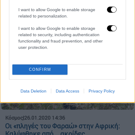
ανατολική Αφρική έχουν δημιουργήσει
τεράστιο πρόβλημα στη ζωή των αγροτών
I want to allow Google to enable storage
related to personalization.
I want to allow Google to enable storage
related to security, including authentication
functionality and fraud prevention, and other
user protection.
CONFIRM
Data Deletion
Data Access
Privacy Policy
Κόσμος
|
26.01.2020 14:36
Οι «πληγές του Φαραώ» στην Αφρική:
Kαλύφθηκε από... ακρίδες