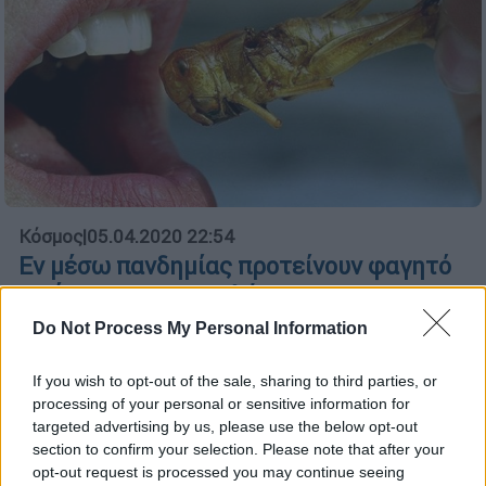
Κόσμος
|
05.04.2020 22:54
Εν μέσω πανδημίας προτείνουν φαγητό
με έντομα και σκουλήκια
Do Not Process My Personal Information
Διατροφολόγοι, περιβαλοντολόγοι και
διαχειριστές πόρων προτείνουν την Ε.Ε. να
δώσει άδειες για να τη βρώση εντόμων ως
If you wish to opt-out of the sale, sharing to third parties, or
processing of your personal or sensitive information for
ιδανική πηγή πρωτεϊνών
targeted advertising by us, please use the below opt-out
section to confirm your selection. Please note that after your
opt-out request is processed you may continue seeing