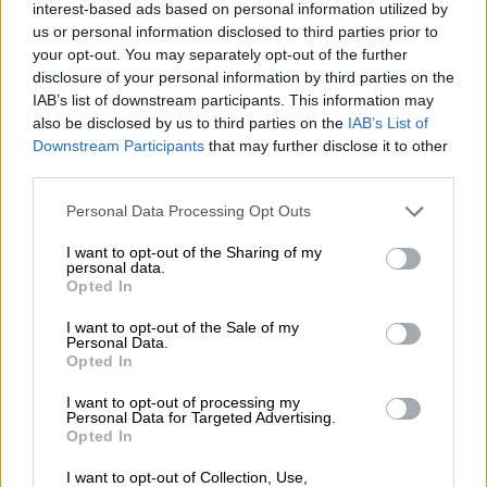
interest-based ads based on personal information utilized by
us or personal information disclosed to third parties prior to
your opt-out. You may separately opt-out of the further
disclosure of your personal information by third parties on the
IAB’s list of downstream participants. This information may
also be disclosed by us to third parties on the
IAB’s List of
Downstream Participants
that may further disclose it to other
third parties.
Please note that this website/app uses one or more Google
Personal Data Processing Opt Outs
services and may gather and store information including but
not limited to your visit or usage behaviour. You may click to
I want to opt-out of the Sharing of my
personal data.
grant or deny consent to Google and its third-party tags to
Opted In
use your data for below specified purposes in below Google
Κόσμος
|
19.02.2020 14:33
consent section.
Ρημάζει η ανατολική Αφρική από τις
I want to opt-out of the Sale of my
Personal Data.
ακρίδες - Στα όρια λιμού το Νότιο
Opted In
Σουδάν
I want to opt-out of processing my
Personal Data for Targeted Advertising.
Η Κένυα, η Σομαλία, η Ερυθραία και το
Opted In
Τζιμπουτί αντιμετωπίζουν τη χειρότερη
κρίση με σμήνη ακρίδων εδώ και δεκαετίες
I want to opt-out of Collection, Use,