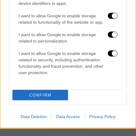
device identifiers in apps.
Κεντρικό...
|
07.08.2026 19:53
I want to allow Google to enable storage
related to functionality of the website or app.
Κεντρικό δελτίο ειδήσεων 07/08/2026
I want to allow Google to enable storage
related to personalization.
I want to allow Google to enable storage
ΑΠΟΣΠΑΣΜΑΤΑ...
|
07.08.2026 14:29
related to security, including authentication
functionality and fraud prevention, and other
Μνημόσυνο για τη Λένα Σαμαρά στο Α΄
user protection.
Νεκροταφείο Αθηνών
CONFIRM
Μεσημεριανό...
|
07.08.2026 14:06
Μεσημεριανό δελτίο ειδήσεων
Data Deletion
Data Access
Privacy Policy
07/08/2026