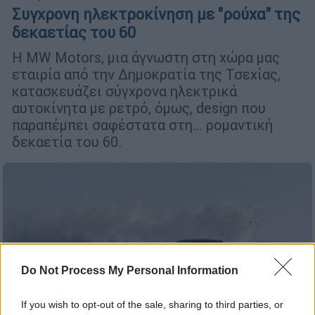
Συγχρονη ηλεκτροκίνηση με "ρούχα" της
δεκαετίας του 60
Η MW Motors, μια άγνωστη στη χώρα μας
εταιρία από την Δημοκρατία της Τσεχίας,
κατασκευάζει σύγχρονα ηλεκτρικά
αυτοκίνητα με ρετρό, όμως, design που
παραπέμπει σαφέστατα στη… ρομαντική
δεκαετία του 60.
Do Not Process My Personal Information
If you wish to opt-out of the sale, sharing to third parties, or