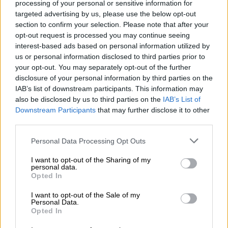
processing of your personal or sensitive information for
targeted advertising by us, please use the below opt-out
section to confirm your selection. Please note that after your
Auto
|
16.04.2020 12:23
opt-out request is processed you may continue seeing
«Σπάζοντας» πάγους στη Σιβηρία…
interest-based ads based on personal information utilized by
[pics]
us or personal information disclosed to third parties prior to
your opt-out. You may separately opt-out of the further
Αντιμέτωποι με διψήφιες αρνητικές
disclosure of your personal information by third parties on the
θερμοκρασίες βρέθηκαν οι άνθρωποι της
IAB’s list of downstream participants. This information may
Lexus, προκειμένου να απαθανατίσουν τον
also be disclosed by us to third parties on the
IAB’s List of
Ρώσο πρωταθλητή drifting Nikita Shikov να
Downstream Participants
that may further disclose it to other
δοκιμάζει στα όριά τους δύο διαφορετικά
third parties.
μεν ως προς το χαρακτήρα τους, αλλά
Please note that this website/app uses one or more Google
Personal Data Processing Opt Outs
πολυτελή και τα δύο, μοντέλα: τα Lexus RX
services and may gather and store information including but
450h και Lexus LC 500.
not limited to your visit or usage behaviour. You may click to
I want to opt-out of the Sharing of my
personal data.
grant or deny consent to Google and its third-party tags to
Opted In
ΑΛΛΑ #TAGS
use your data for below specified purposes in below Google
consent section.
αυτοκίνητο
ηλεκτρικά αυτοκίνητα
I want to opt-out of the Sale of my
Personal Data.
Opted In
Opel
Mazda
SUV