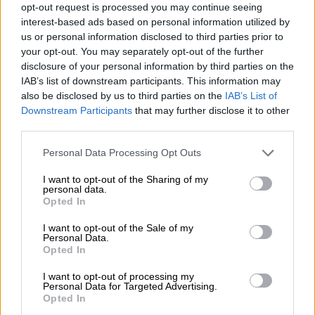
opt-out request is processed you may continue seeing
interest-based ads based on personal information utilized by
us or personal information disclosed to third parties prior to
your opt-out. You may separately opt-out of the further
disclosure of your personal information by third parties on the
IAB’s list of downstream participants. This information may
also be disclosed by us to third parties on the
IAB’s List of
Downstream Participants
that may further disclose it to other
third parties.
Please note that this website/app uses one or more Google
Personal Data Processing Opt Outs
Πολιτισμός
|
16.07.2019 14:23
services and may gather and store information including but
Αρχαιολογικό Μουσείο Θεσσαλονίκης:
not limited to your visit or usage behaviour. You may click to
I want to opt-out of the Sharing of my
personal data.
Αναζητώντας πατρίδες στο Βόρειο
grant or deny consent to Google and its third-party tags to
Opted In
Αιγαίο
use your data for below specified purposes in below Google
consent section.
I want to opt-out of the Sale of my
Τη συναρπαστική ιστορία του ελληνικού
Personal Data.
Opted In
αποικισµού αφηγείται η έκθεση 500
αντικειµένων που εγκαινιάστηκε στο
I want to opt-out of processing my
Αρχαιολογικό Μουσείο
Personal Data for Targeted Advertising.
Opted In