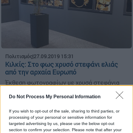
Πολιτισμός
|
27.09.2019 15:31
Κιλκίς: Στο φως χρυσό στεφάνι ελιάς
από την αρχαία Ευρωπό
Έκθεση φωτογραφίων με χρυσά στεφάνια
της μακεδονικής γης, στο Αρχαιολογικό
Μουσείο Κιλκίς. Ανάμεσά τους για πρώτη
Do Not Process My Personal Information
φορά και το ολόχρυσο στεφάνι από την
αρχαία Ευρωπό
If you wish to opt-out of the sale, sharing to third parties, or
processing of your personal or sensitive information for
targeted advertising by us, please use the below opt-out
section to confirm your selection. Please note that after your