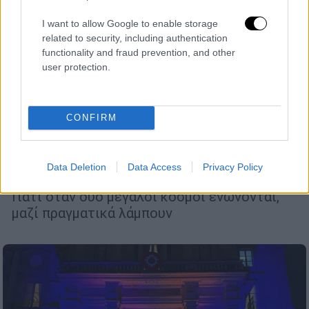
I want to allow Google to enable storage
related to security, including authentication
functionality and fraud prevention, and other
user protection.
Ελλάδα
|
10.12.2025 21:25
CONFIRM
Together We Shine: Η επίσημη έναρξη
της συνεργασίας Athens City Events &
Data Deletion
Data Access
Privacy Policy
Δειπνοσοφιστήριον
Γιατί όταν δύο μεγάλοι κόσμοι ενώνονται,
μαζί πραγματικά λάμπουν