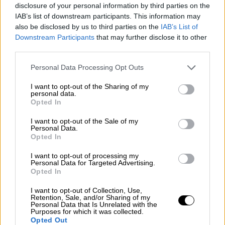
disclosure of your personal information by third parties on the
Η γαλλική κουζίνα συναντά την ελληνική
IAB’s list of downstream participants. This information may
δημιουργικότητα από την 1η έως τις 6
also be disclosed by us to third parties on the
IAB’s List of
Μαρτίου, σε έξι ημέρες γεμάτες γεύση. Μια
Downstream Participants
that may further disclose it to other
ματιά στο πρόγραμμα της διοργάνωσης.
third parties.
Please note that this website/app uses one or more Google
Personal Data Processing Opt Outs
services and may gather and store information including but
not limited to your visit or usage behaviour. You may click to
I want to opt-out of the Sharing of my
personal data.
grant or deny consent to Google and its third-party tags to
Opted In
use your data for below specified purposes in below Google
consent section.
I want to opt-out of the Sale of my
Personal Data.
Opted In
I want to opt-out of processing my
Personal Data for Targeted Advertising.
Opted In
I want to opt-out of Collection, Use,
Retention, Sale, and/or Sharing of my
Personal Data that Is Unrelated with the
Purposes for which it was collected.
Opted Out