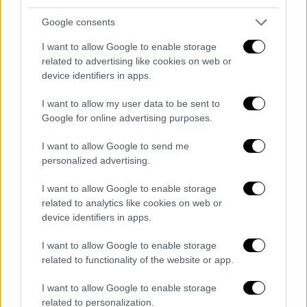
Food & Drink
|
18.02.2026 06:24
Google consents
Θεσσαλονίκη στο Πιάτο by UNESCO: H
μεγάλη γιορτή της μακεδονικής
I want to allow Google to enable storage
κουζίνας συνεχίζεται στα εστιατόρια
related to advertising like cookies on web or
device identifiers in apps.
της πόλης
Από τις 13 έως τις 28 Φεβρουαρίου 2026,
I want to allow my user data to be sent to
Google for online advertising purposes.
foodies και καλοφαγάδες απολαμβάνουν το
εκπληκτικό μωσαϊκό γεύσεων της
I want to allow Google to send me
Μακεδονίας σε 27 ξεχωριστά,
personalized advertising.
θεσσαλονικιώτικα εστιατόρια
I want to allow Google to enable storage
related to analytics like cookies on web or
device identifiers in apps.
I want to allow Google to enable storage
related to functionality of the website or app.
I want to allow Google to enable storage
related to personalization.