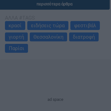
περισσότερα άρθρα
ΑΛΛΑ #TAGS
κρασί
ειδήσεις τώρα
φεστιβάλ
γιορτή
Θεσσαλονίκη
διατροφή
Παρίσι