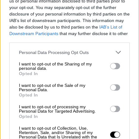
Ολοκληρώθηκαν οι διαδικασίες για τη
us or personal information disclosed to third parties prior to
your opt-out. You may separately opt-out of the further
χορήγηση του επιδόματος διοίκησης σε
disclosure of your personal information by third parties on the
στελέχη των Ενόπλων Δυνάμεων
IAB’s list of downstream participants. This information may
also be disclosed by us to third parties on the
IAB’s List of
Downstream Participants
that may further disclose it to other
third parties.
Please note that this website/app uses one or more Google
Personal Data Processing Opt Outs
services and may gather and store information including but
not limited to your visit or usage behaviour. You may click to
I want to opt-out of the Sharing of my
personal data.
grant or deny consent to Google and its third-party tags to
Opted In
use your data for below specified purposes in below Google
consent section.
I want to opt-out of the Sale of my
Personal Data.
Opted In
I want to opt-out of processing my
Personal Data for Targeted Advertising.
Opted In
I want to opt-out of Collection, Use,
Οικονομία
|
31.07.2026 01:00
Retention, Sale, and/or Sharing of my
Personal Data that Is Unrelated with the