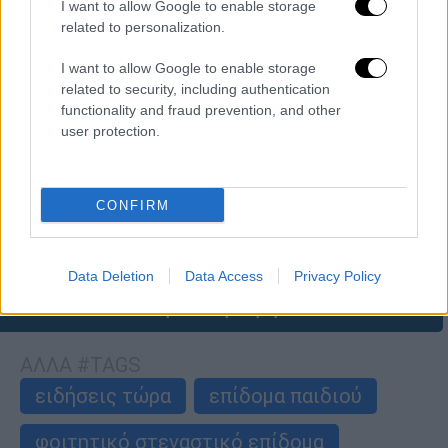
I want to allow Google to enable storage
related to personalization.
I want to allow Google to enable storage
related to security, including authentication
Οικονομία
|
30.07.2026 01:00
functionality and fraud prevention, and other
Έκτακτο επίδομα παιδιού: Ποιοι οι
user protection.
δικαιούνται 150 ευρώ έως τις 31
Αυγούστου
CONFIRM
Ποιους αφορά και τι ενέργειες χρειάζεται
να κάνουν οι δικαιούχοι
Data Deletion
Data Access
Privacy Policy
περισσότερα άρθρα
ΑΛΛΑ #TAGS
ειδήσεις τώρα
επίδομα παιδιού
φοιτητικό στεγαστικό επίδομα