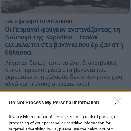
Σαν Σήμερα
|
10.10.2024 00:00
Οι Γερμανοί φεύγουν ανατινάζοντας τη
Διώρυγα της Κορίνθου – Ιταλοί
αιχμάλωτοι στα βαγόνια που έριξαν στη
θάλασσα;
Λέγεται, δίχως ποτέ να έχει διακριβωθεί,
ότι οι Γερμανοί μέσα στα βαγόνια που
γκρέμισαν στη θάλασσα δεν είχαν μόνο ζώα,
αλλά και ιταλούς αιχμάλωτους!
Do Not Process My Personal Information
If you wish to opt-out of the sale, sharing to third parties, or
processing of your personal or sensitive information for
targeted advertising by us, please use the below opt-out