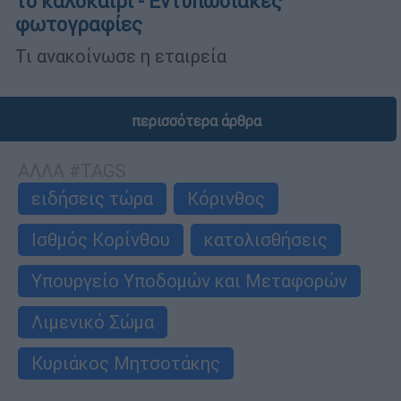
το καλοκαίρι - Εντυπωσιακές
φωτογραφίες
Τι ανακοίνωσε η εταιρεία
περισσότερα άρθρα
ΑΛΛΑ #TAGS
ειδήσεις τώρα
Κόρινθος
Ισθμός Κορίνθου
κατολισθήσεις
Υπουργείο Υποδομών και Μεταφορών
Λιμενικό Σώμα
Κυριάκος Μητσοτάκης