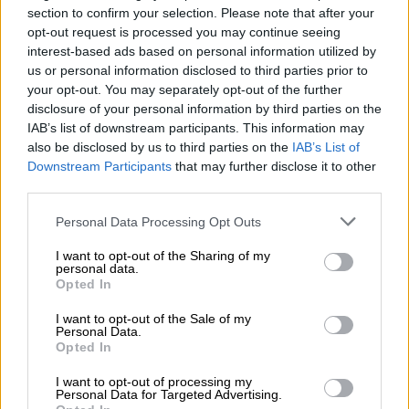
section to confirm your selection. Please note that after your
opt-out request is processed you may continue seeing
interest-based ads based on personal information utilized by
us or personal information disclosed to third parties prior to
your opt-out. You may separately opt-out of the further
disclosure of your personal information by third parties on the
IAB’s list of downstream participants. This information may
also be disclosed by us to third parties on the
IAB’s List of
Downstream Participants
that may further disclose it to other
third parties.
Ελλάδα
|
10.07.2024 06:55
Ισθμός Κορίνθου: Παιδιά και αποπαίδια
Please note that this website/app uses one or more Google
Personal Data Processing Opt Outs
των βυθιζόμενων γεφυριών της Άρτας
services and may gather and store information including but
not limited to your visit or usage behaviour. You may click to
I want to opt-out of the Sharing of my
σε Ίσθμια και Ποσειδωνία
personal data.
grant or deny consent to Google and its third-party tags to
Opted In
Τρεις μήνες μετά την αποσυναρμολόγηση
use your data for below specified purposes in below Google
της η βυθιζόμενη γέφυρα των Ισθμίων είναι
consent section.
I want to opt-out of the Sale of my
Personal Data.
άφαντη κόβοντας στα δύο τουριστικές
Opted In
περιοχές. Την ίδια ώρα η βυθιζόμενη γέφυρα
της Ποσειδωνίας επισκευάστηκε σε 48
I want to opt-out of processing my
Personal Data for Targeted Advertising.
ώρες.