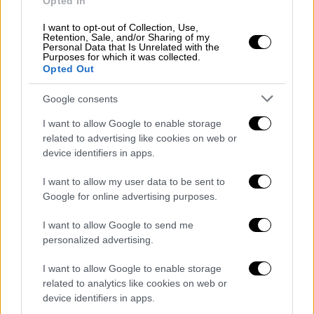
Opted In
I want to opt-out of Collection, Use,
Retention, Sale, and/or Sharing of my
Personal Data that Is Unrelated with the
Purposes for which it was collected.
Opted Out
Google consents
I want to allow Google to enable storage
related to advertising like cookies on web or
device identifiers in apps.
I want to allow my user data to be sent to
Google for online advertising purposes.
I want to allow Google to send me
personalized advertising.
Ελλάδα
|
31.08.2023 21:44
I want to allow Google to enable storage
Πλοίο προσέκρουσε στον δίαυλο της
related to analytics like cookies on web or
διώρυγας της Κορίνθου
device identifiers in apps.