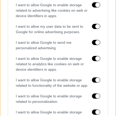
I want to allow Google to enable storage
related to advertising like cookies on web or
device identifiers in apps.
I want to allow my user data to be sent to
Google for online advertising purposes.
I want to allow Google to send me
personalized advertising.
I want to allow Google to enable storage
related to analytics like cookies on web or
Ελλάδα
|
17.04.2020 13:51
device identifiers in apps.
Οι Έλληνες «μένουμε σπίτι» με
I want to allow Google to enable storage
πασατέμπο και ποπ-κορν
related to functionality of the website or app.
Αυξήθηκε 100% η κατανάλωσή τους – Τα
I want to allow Google to enable storage
μασουλάμε στον καναπέ χωρίς μέτρο!
related to personalization.
ΑΛΛΑ #TAGS
I want to allow Google to enable storage