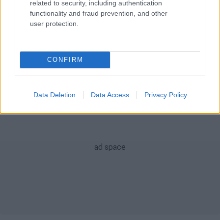
ειδήσεις τώρα
κινηματογράφος
related to security, including authentication
functionality and fraud prevention, and other
τρόφιμα
Αλάσκα
χειρουργείο
user protection.
μύκητας
ξηροί καρποί
CONFIRM
Data Deletion
Data Access
Privacy Policy