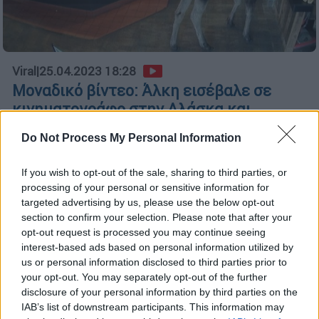
Viral
|
25.04.2023 18:28
Μοναδικό βίντεο: Άλκη εισέβαλε σε
κινηματογράφο στην Αλάσκα και...
έφαγε ποπ κορν
Do Not Process My Personal Information
Μία άλκη εισέβαλε σε κινηματογράφο της
Αλάσκας την Τετάρτη 19 Απριλίου και
If you wish to opt-out of the sale, sharing to third parties, or
απόλαυσε λίγα ποπ κορν στο μπαρ του, πριν
processing of your personal or sensitive information for
εγκαταλείψει τον χώρο αμέριμνα
targeted advertising by us, please use the below opt-out
section to confirm your selection. Please note that after your
opt-out request is processed you may continue seeing
interest-based ads based on personal information utilized by
us or personal information disclosed to third parties prior to
your opt-out. You may separately opt-out of the further
disclosure of your personal information by third parties on the
IAB’s list of downstream participants. This information may