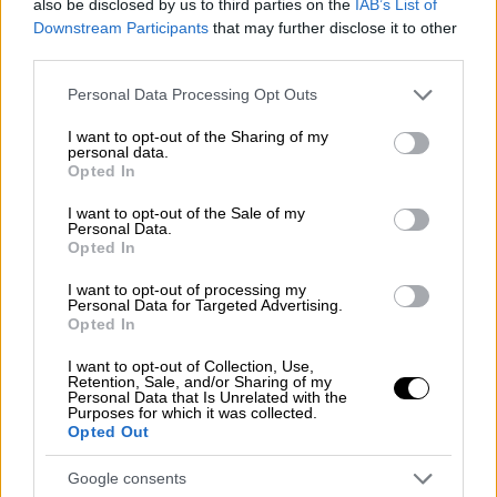
also be disclosed by us to third parties on the
IAB’s List of
Downstream Participants
that may further disclose it to other
third parties.
Please note that this website/app uses one or more Google
Personal Data Processing Opt Outs
services and may gather and store information including but
not limited to your visit or usage behaviour. You may click to
I want to opt-out of the Sharing of my
personal data.
grant or deny consent to Google and its third-party tags to
Opted In
use your data for below specified purposes in below Google
consent section.
I want to opt-out of the Sale of my
Food & Drink
|
15.12.2022 19:06
Personal Data.
Opted In
Ο πιο έξυπνος τρόπος για να κάνεις
υγιεινά τα pop corn και δεν τον ήξερες
I want to opt-out of processing my
Personal Data for Targeted Advertising.
μέχρι σήμερα
Opted In
Το pop corn είναι πιθανότατα το αγαπημένο
I want to opt-out of Collection, Use,
σου σνακ
Retention, Sale, and/or Sharing of my
Personal Data that Is Unrelated with the
Purposes for which it was collected.
Opted Out
Google consents