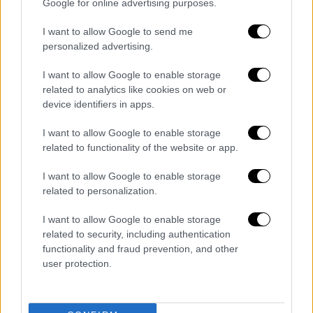
Google for online advertising purposes.
I want to allow Google to send me
personalized advertising.
I want to allow Google to enable storage
related to analytics like cookies on web or
device identifiers in apps.
Υγεία
|
03.11.2022 07:20
I want to allow Google to enable storage
Νέα έρευνα: Aπώλεια βάρους και
related to functionality of the website or app.
υπεργλυκαιμία μπορεί να είναι σημάδια
I want to allow Google to enable storage
καρκίνου στο πάγκρεας
related to personalization.
Θα μπορούσε να ανιχνευτεί στους ασθενείς
I want to allow Google to enable storage
έως τρία χρόνια νωρίτερα λένε οι
related to security, including authentication
επιστήμονες
functionality and fraud prevention, and other
user protection.