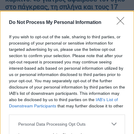
στο πάγκρεας, τη σπλήνα και τους 17
λεμφαδένες μου»
Do Not Process My Personal Information
Η ανάρτηση που έκανε η ίδια στα social
media, με αφορμή τον μήνα
If you wish to opt-out of the sale, sharing to third parties, or
ευαισθητοποίησης για τον καρκίνο του
processing of your personal or sensitive information for
παγκρέατος
targeted advertising by us, please use the below opt-out
section to confirm your selection. Please note that after your
opt-out request is processed you may continue seeing
interest-based ads based on personal information utilized by
us or personal information disclosed to third parties prior to
your opt-out. You may separately opt-out of the further
disclosure of your personal information by third parties on the
IAB’s list of downstream participants. This information may
also be disclosed by us to third parties on the
IAB’s List of
Downstream Participants
that may further disclose it to other
third parties.
Please note that this website/app uses one or more Google
Personal Data Processing Opt Outs
services and may gather and store information including but