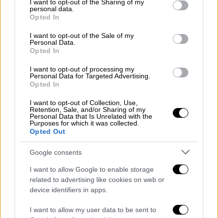
not limited to your visit or usage behaviour. You may click to
I want to opt-out of the Sharing of my
personal data.
grant or deny consent to Google and its third-party tags to
Opted In
use your data for below specified purposes in below Google
consent section.
I want to opt-out of the Sale of my
Lifestyle
|
09.10.2023 16:41
Personal Data.
Κιάρα Φεράνι: Συγκινεί το βίντεο που
Opted In
δημοσίευσε μετά την επιστροφή του
I want to opt-out of processing my
συζύγου της Φέντεζ από το νοσοκομείο
Personal Data for Targeted Advertising.
Opted In
Επειτα από οκτώ ημέρες νοσηλείας, ο
I want to opt-out of Collection, Use,
Fedez, πήρε εξιτήριο από το νοσοκομείο
Retention, Sale, and/or Sharing of my
μετά τη σοβαρή περιπέτεια υγείας που
Personal Data that Is Unrelated with the
Purposes for which it was collected.
πέρασε
Opted Out
Google consents
I want to allow Google to enable storage
related to advertising like cookies on web or
device identifiers in apps.
I want to allow my user data to be sent to