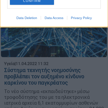
CONFIRM
Data Deletion
Data Access
Privacy Policy
Υγεία
|
11.04.2022 11:32
Σύστημα τεχνητής νοημοσύνης
προβλέπει τον αυξημένο κίνδυνο
καρκίνου του παγκρέατος
Το νέο σύστημα «εκπαιδεύτηκε» μέσω
τροφοδότησης του με τα ηλεκτρονικά
ιατρικά αρχεία 6,1 εκατομμυρίων ασθενών