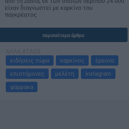
από τη Δανία, εκ των οποίων περίπου 24.000
είχαν διαγνωστεί με καρκίνο του
παγκρέατος
περισσότερα άρθρα
ΑΛΛΑ #TAGS
ειδήσεις τώρα
καρκίνος
έρευνα
επιστήμονες
μελέτη
instagram
φάρμακα