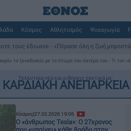
λάδα
Κόσμος
Αθλητισμός
Ψυχαγωγία
F
ιωχνε - «Πέρασε όλη η ζωή μπροστά μου»
χυρό» το ξενοδοχείο με το πτώμα του πατέρα του - Τι τον «
Τελευταία νέα και ειδήσεις σχετικά με:
ΚΑΡΔΙΑΚΗ ΑΝΕΠΑΡΚΕΙΑ
Κόσμος
|
27.02.2026 19:06
Ο «άνθρωπος Tesla»: Ο 27χρονος
που «μπαίνει» κάθε βράδυ στην