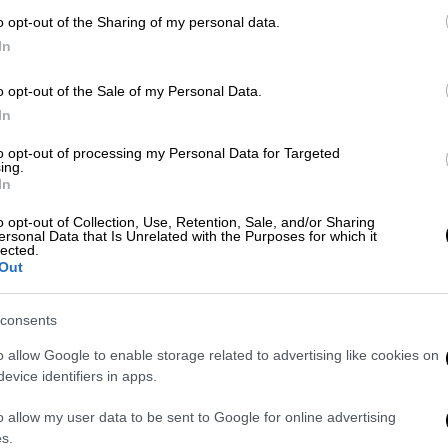
καρδιακής ανεπάρκειας σύμφωνα με
o opt-out of the Sharing of my personal data.
έρευνα
In
o opt-out of the Sale of my Personal Data.
In
Υγεία
|
13.02.2025 11:38
Πρόγραμμα INCAREHEART:
to opt-out of processing my Personal Data for Targeted
Βελτιώνεται η φροντίδα ασθενών
ing.
In
με καρδιακή ανεπάρκεια που
παρακολουθούνται εξ'
o opt-out of Collection, Use, Retention, Sale, and/or Sharing
ersonal Data that Is Unrelated with the Purposes for which it
αποστάσεως
lected.
Out
Πρόκειται για πιλοτικό πρόγραμμα
που εκτελείται στην Ελλάδα και σε
consents
άλλες 4 ευρωπαϊκές χώρες
o allow Google to enable storage related to advertising like cookies on
evice identifiers in apps.
Υγεία
|
31.01.2025 04:00
o allow my user data to be sent to Google for online advertising
Επαναστατικό βήμα: Ερευνητές
s.