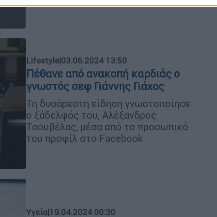
Lifestyle
|
03.06.2024 13:50
Πέθανε από ανακοπή καρδιάς ο
γνωστός σεφ Γιάννης Γιάχος
Τη δυσάρεστη είδηση γνωστοποίησε
ο ξάδελφός του, Αλέξανδρος
Τσουβέλας, μέσα από το προσωπικό
του προφίλ στο Facebook
Υγεία
|
19.04.2024 00:30