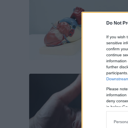
Do Not Pr
If you wish 
sensitive in
confirm you
continue se
information 
further disc
participants
Downstream 
Please note
information 
deny consent
in below Go
Persona