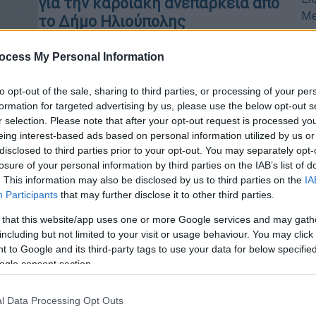
για την καρδιακή ανεπάρκεια από
το Δήμο Ηλιούπολης
Ώρ
Με αφορμή την εβδομάδα
Σ
ocess My Personal Information
ευαισθητοποίησης για την καρδιακή
κ
ανεπάρκεια, η Ελληνική Καρδιολογική
σ
to opt-out of the sale, sharing to third parties, or processing of your per
Εταιρεία και ο
formation for targeted advertising by us, please use the below opt-out s
Δήμος Ηλιούπολης συνδιοργανώνουν
r selection. Please note that after your opt-out request is processed y
ενημερωτική δράση σχετικά με την
eing interest-based ads based on personal information utilized by us or
καλύτερη κατανόηση της νόσου
disclosed to third parties prior to your opt-out. You may separately opt-
losure of your personal information by third parties on the IAB’s list of
. This information may also be disclosed by us to third parties on the
IA
Participants
that may further disclose it to other third parties.
Υγεία
|
12.04.2025 07:07
 that this website/app uses one or more Google services and may gath
Η απώλεια ακοής συνδέεται με
including but not limited to your visit or usage behaviour. You may click 
αυξημένο κίνδυνο καρδιακής
 to Google and its third-party tags to use your data for below specifi
ανεπάρκειας
ogle consent section.
Η απώλεια ακοής συνδέεται με
αυξημένο κίνδυνο εμφάνισης
l Data Processing Opt Outs