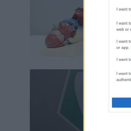
I want 
I want t
web or d
I want t
or app.
I want t
I want t
authenti