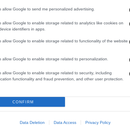
ανέπτυξαν το πρώτο βιολογικό
επίθεμα που επιδιορθώνει τον μυ
to allow Google to send me personalized advertising.
της καρδιάς
o allow Google to enable storage related to analytics like cookies on
Τα επιθέματα κατασκευάζονται από
evice identifiers in apps.
κύτταρα που λαμβάνονται από αίμα
δότη και «επαναπρογραμματίζονται»
o allow Google to enable storage related to functionality of the website
ώστε να λειτουργούν ως
βλαστοκύτταρα
o allow Google to enable storage related to personalization.
o allow Google to enable storage related to security, including
cation functionality and fraud prevention, and other user protection.
Υγεία
|
23.11.2024 22:45
Δρομολογείται φροντίδα στο σπίτι
και για ασθενείς με καρδιακή
CONFIRM
ανεπάρκεια
Η Ελλάδα διαθέτει για μακροχρόνια
φροντίδα περίπου δυόμισι κλίνες ανά
Data Deletion
Data Access
Privacy Policy
1.000 άτομα ηλικίας άνω των 65 ετών