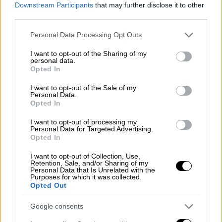
επεισοδίων ακροδεξιών
Downstream Participants
that may further disclose it to other
third parties.
Please note that this website/app uses one or more Google
Personal Data Processing Opt Outs
services and may gather and store information including but
not limited to your visit or usage behaviour. You may click to
I want to opt-out of the Sharing of my
personal data.
grant or deny consent to Google and its third-party tags to
Opted In
use your data for below specified purposes in below Google
consent section.
I want to opt-out of the Sale of my
Personal Data.
Opted In
I want to opt-out of processing my
Personal Data for Targeted Advertising.
Opted In
I want to opt-out of Collection, Use,
Retention, Sale, and/or Sharing of my
Personal Data that Is Unrelated with the
Purposes for which it was collected.
Κόσμος
|
04.08.2024 15:13
Opted Out
Χάος στο Μπαγκλαντές: Δεκάδες νεκροί
Google consents
διαδηλωτές σε ταραχές - Ζητούν