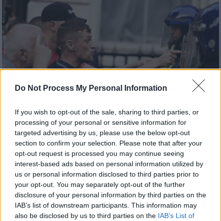
Do Not Process My Personal Information
If you wish to opt-out of the sale, sharing to third parties, or
processing of your personal or sensitive information for
targeted advertising by us, please use the below opt-out
Κόσμος
|
06.08.2024 16:12
section to confirm your selection. Please note that after your
opt-out request is processed you may continue seeing
Βρετανία: Εξαπλώνεται η ακροδεξιά βία
interest-based ads based on personal information utilized by
– Χιλιάδες αστυνομικοί επί ποδός,
us or personal information disclosed to third parties prior to
αυξάνονται οι θέσεις στις φυλακές
your opt-out. You may separately opt-out of the further
disclosure of your personal information by third parties on the
6.000 αστυνομικοί στους δρόμους της
IAB’s list of downstream participants. This information may
Βρετανίας για την αντιμετώπιση των βίαιων
also be disclosed by us to third parties on the
IAB’s List of