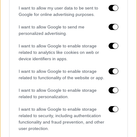
βοριάδες, χαλάζι και... χιόνια
I want to allow my user data to be sent to
Google for online advertising purposes.
Επιδείνωση του καιρού με νέο βαρομετρικό
χαμηλό να κινείται προς τη χώρα μας - Πού
I want to allow Google to send me
θα χτυπήσουν τα φαινόμενα
personalized advertising.
ΑΛΛΑ #TAGS
I want to allow Google to enable storage
καιρός
κακοκαιρία
related to analytics like cookies on web or
device identifiers in apps.
ειδήσεις τώρα
ειδήσεις
I want to allow Google to enable storage
related to functionality of the website or app.
Εθνική Μετεωρολογική Υπηρεσία
I want to allow Google to enable storage
θάλασσα
Ωρωπός
related to personalization.
I want to allow Google to enable storage
related to security, including authentication
functionality and fraud prevention, and other
user protection.