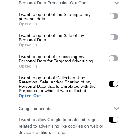
Βροχές και σποραδικές καταιγίδες θα
Please note that this website/app uses one or more Google
Personal Data Processing Opt Outs
services and may gather and store information including but
εκδηλωθούν σχεδόν στο σύνολο της χώρας
not limited to your visit or usage behaviour. You may click to
I want to opt-out of the Sharing of my
- Σε ποιες περιοχές θα χιονίσει
personal data.
grant or deny consent to Google and its third-party tags to
Opted In
use your data for below specified purposes in below Google
consent section.
I want to opt-out of the Sale of my
Personal Data.
Opted In
I want to opt-out of processing my
Personal Data for Targeted Advertising.
Opted In
I want to opt-out of Collection, Use,
Retention, Sale, and/or Sharing of my
Personal Data that Is Unrelated with the
Purposes for which it was collected.
Opted Out
Google consents
I want to allow Google to enable storage
Ελλάδα
|
25.11.2018 08:45
related to advertising like cookies on web or
device identifiers in apps.
Έρχεται η «Πηνελόπη»: Καταιγίδες,