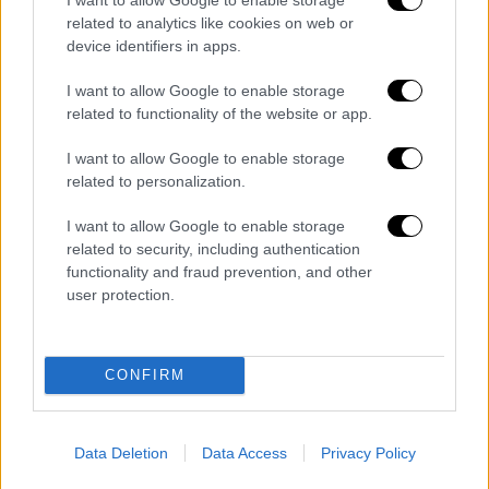
Μεσημεριανό δελτίο ειδήσεων
related to analytics like cookies on web or
09/08/2026
device identifiers in apps.
I want to allow Google to enable storage
related to functionality of the website or app.
I want to allow Google to enable storage
ΑΠΟΣΠΑΣΜΑΤΑ...
|
09.08.2026 14:09
related to personalization.
Εξονυχιστικοί έλεγχοι Ιταλών
ταξιδιωτών από τους Ισπανούς
I want to allow Google to enable storage
related to security, including authentication
functionality and fraud prevention, and other
user protection.
ΑΠΟΣΠΑΣΜΑΤΑ...
|
09.08.2026 14:03
Αυξημένος κίνδυνος για πυρκαγιές σε 6
CONFIRM
περιφέρειες
Data Deletion
Data Access
Privacy Policy