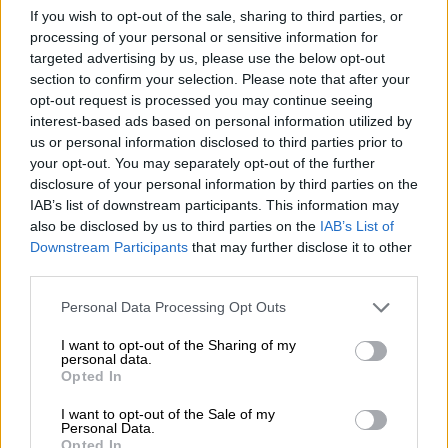
Πολιτική
|
14.11.2018 21:54
If you wish to opt-out of the sale, sharing to third parties, or
processing of your personal or sensitive information for
Μιχελογιαννάκης: «Όχι» στην
targeted advertising by us, please use the below opt-out
αναθεώρηση του Άρθρου 3»
section to confirm your selection. Please note that after your
Αντίστοιχα, ο βουλευτής του ΣΥΡΙΖΑ, με
opt-out request is processed you may continue seeing
interest-based ads based on personal information utilized by
σχετική ανακοίνωσή του, λέει «ναι» στο
us or personal information disclosed to third parties prior to
Άρθρο 16 του Συντάγματος
your opt-out. You may separately opt-out of the further
disclosure of your personal information by third parties on the
ΑΛΛΑ #TAGS
IAB’s list of downstream participants. This information may
Κορονοϊός
ΣΥΡΙΖΑ
also be disclosed by us to third parties on the
IAB’s List of
Downstream Participants
that may further disclose it to other
θεία κοινωνία
third parties.
Please note that this website/app uses one or more Google
Personal Data Processing Opt Outs
αναθεώρηση Συντάγματος
services and may gather and store information including but
not limited to your visit or usage behaviour. You may click to
I want to opt-out of the Sharing of my
Γιάννης Τσιρώνης
ειδήσεις τώρα
personal data.
grant or deny consent to Google and its third-party tags to
Opted In
use your data for below specified purposes in below Google
Στέφανος Κασσελάκης
consent section.
I want to opt-out of the Sale of my
Personal Data.
Opted In