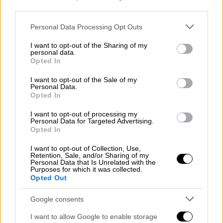
third parties.
Please note that this website/app uses one or more Google
Personal Data Processing Opt Outs
services and may gather and store information including but
not limited to your visit or usage behaviour. You may click to
I want to opt-out of the Sharing of my
personal data.
grant or deny consent to Google and its third-party tags to
Opted In
use your data for below specified purposes in below Google
consent section.
I want to opt-out of the Sale of my
Personal Data.
Opted In
I want to opt-out of processing my
Personal Data for Targeted Advertising.
Κόσμος
|
24.02.2026 22:00
Opted In
Κάθετος Διάδρομος: Το κοινό
I want to opt-out of Collection, Use,
ανακοινωθέν ΗΠΑ και 12 ευρωπαϊκών
Retention, Sale, and/or Sharing of my
χωρών - Κομβικός ο ρόλος της Ελλάδας
Personal Data that Is Unrelated with the
Purposes for which it was collected.
Opted Out
Το κοινό ανακοινωθέν των 13 υπουργών για
την ενίσχυση της ασφάλειας εφοδιασμού
Google consents
φυσικού αερίου δίνει έμφαση στη χρήση
υποδομών και την ενίσχυση της Ουκρανίας
I want to allow Google to enable storage