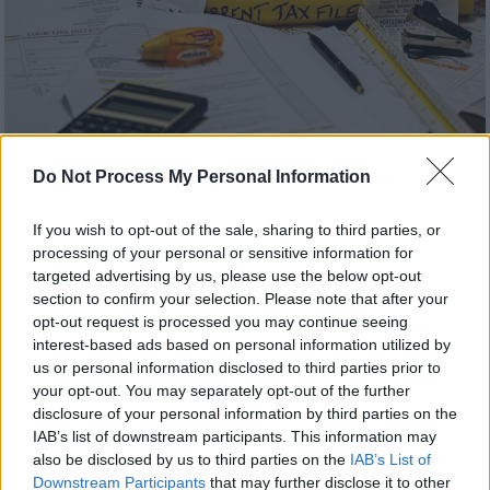
Do Not Process My Personal Information
Οικονομία
|
29.03.2026 04:00
If you wish to opt-out of the sale, sharing to third parties, or
Φορολογικές δηλώσεις: Μέχρι πότε
processing of your personal or sensitive information for
μπορείτε να τις υποβάλετε - Η τελική
targeted advertising by us, please use the below opt-out
ημερομηνία για την 1η δόση
section to confirm your selection. Please note that after your
opt-out request is processed you may continue seeing
Αναλυτικός οδηγός με 17 ερωτήσεις και
interest-based ads based on personal information utilized by
απαντήσεις
us or personal information disclosed to third parties prior to
your opt-out. You may separately opt-out of the further
disclosure of your personal information by third parties on the
IAB’s list of downstream participants. This information may
also be disclosed by us to third parties on the
IAB’s List of
Downstream Participants
that may further disclose it to other