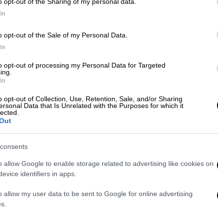
o opt-out of the Sharing of my personal data.
In
Κε
Κ
o opt-out of the Sale of my Personal Data.
ey+
απαγωγή
Duffy
0
In
to opt-out of processing my Personal Data for Targeted
ing.
In
o opt-out of Collection, Use, Retention, Sale, and/or Sharing
ΑΠ
ersonal Data that Is Unrelated with the Purposes for which it
lected.
Φ
Out
φ
consents
o allow Google to enable storage related to advertising like cookies on
evice identifiers in apps.
Ώρ
o allow my user data to be sent to Google for online advertising
Ό
s.
ε