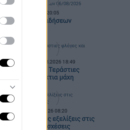
ντρικό...
|
06.08.2026 20:05
εντρικό δελτίο ειδήσεων
6/08/2026
ΟΣΠΑΣΜΑΤΑ...
|
06.08.2026 18:49
ωτιά στη Σκύρο: Τεράστιες
λόγες και ολονύχτια μάχη
α Ελλάδος...
|
06.08.2026 08:20
λες οι τελευταίες εξελίξεις στις
λληνοτουρκικές σχέσεις