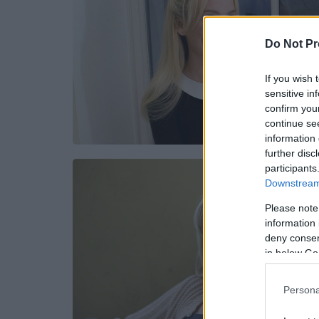
Do Not Pr
If you wish 
sensitive in
confirm you
continue se
information 
further disc
participants
Downstream 
Please note
information 
deny consent
in below Go
Persona