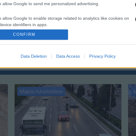
to allow Google to send me personalized advertising.
o allow Google to enable storage related to analytics like cookies on
evice identifiers in apps.
ΑΠ
CONFIRM
o allow Google to enable storage related to functionality of the website
Τ
μ
o allow Google to enable storage related to personalization.
Data Deletion
Data Access
Privacy Policy
o allow Google to enable storage related to security, including
cation functionality and fraud prevention, and other user protection.
Μαρία Λιλιοπούλου
Μ