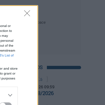
sonal or
ection to
ou may
 personal
out of the
 downstream
B’s List of
POPULAR VIDEOS
er and store
to grant or
ed purposes
α Ελλάδος...
|
07.08.2026 09:59
ρα Ελλάδος 07/08/2026