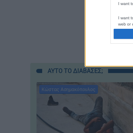
I want 
I want t
web or d
I want t
or app.
I want t
I want t
ΑΥΤΟ ΤΟ ΔΙΑΒΑΣΕΣ;
authenti
Κώστας Ασημακόπουλος