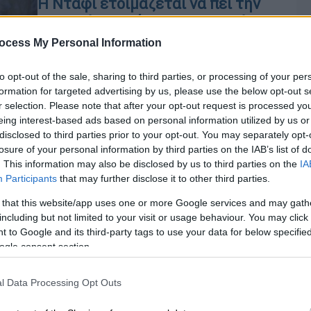
Η Ντάφι ετοιμάζεται να πει την
αληθινή ιστορία της απαγωγής
της για πρώτη φορά
ocess My Personal Information
Η τραγουδίστρια αποκάλυψε μέσα
to opt-out of the sale, sharing to third parties, or processing of your per
από μία ανάρτηση 15 χρόνια πριν όσα
formation for targeted advertising by us, please use the below opt-out s
τραγικά βίωσε
r selection. Please note that after your opt-out request is processed y
eing interest-based ads based on personal information utilized by us or
disclosed to third parties prior to your opt-out. You may separately opt-
losure of your personal information by third parties on the IAB’s list of
Lifestyle
|
26.02.2020 16:01
. This information may also be disclosed by us to third parties on the
IA
Participants
that may further disclose it to other third parties.
Πώς εξαφανίστηκε η Duffy: Με
βίασαν, με νάρκωσαν και με
 that this website/app uses one or more Google services and may gath
κρατούσαν αιχμάλωτη
including but not limited to your visit or usage behaviour. You may click 
 to Google and its third-party tags to use your data for below specifi
Η Ουαλή τραγουδίστρια Duffy, που
ogle consent section.
Ώρ
αποσύρθηκε από το μουσικό
Ώ
προσκήνιο στην κορυφή της καριέρας
l Data Processing Opt Outs
της πριν 10 χρόνια, έκανε σήμερα μια
τραγική αποκάλυψη